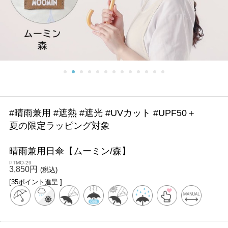
#晴雨兼用 #遮熱 #遮光 #UVカット #UPF50＋
夏の限定ラッピング対象
晴雨兼用日傘【ムーミン/森】
PTMO-29
3,850円
(税込)
[35ポイント進呈 ]