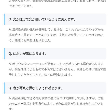
とがありますが、機能性や使用上の品質に影響のない範囲であり、不良品
ではございません。
Q. 光が透けて穴が開いているように見えます。
A. 遮光性の高い生地を使用している場合、ごくわずかなムラやキズから
光が透けて見えることがありますが、実際に穴が開いているわけではな
く、機能にも問題はありません。
Q. においが気になります。
A. ポリウレタンコーティング特有のにおいが感じられる場合があります
が、製品仕様によるもので不良ではございません。風通しの良い場所で陰
干ししていただくことで、徐々に軽減されます。
Q. 色が写真と異なるように感じます。
A. 商品画像はできる限り実物の色に近づけて撮影しておりますが、ご覧
のモニター環境や照明条件により、色味に差異が生じる場合がございま
す。