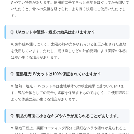
きやすい特性があります。使用前に手でそっと生地をほぐしてから開いて
いただくと、骨への負担を避けられ、より長く快適にご使用いただけま
す。
Q. UVカットや遮熱・遮光の効果はありますか？
A. 紫外線を通しにくく、太陽の熱や光をやわらげる加工が施された生地
を使用しています。ただし、照り返しなどの外的要因により実際の体感に
は差が生じる場合があります。
Q. 遮熱遮光UVカットは100%保証されていますか？
A. 遮熱・遮光・UVカット率は生地単体での検査結果に基づいておりま
す。製品全体としての完全な遮蔽を保証するものではなく、ご使用環境に
よって体感に差が生じる場合があります。
Q. 製品の裏面に小さなキズやムラが見られることがあります。
A. 製造工程上、裏面コーティング部分に微細なムラや擦れが見られるこ