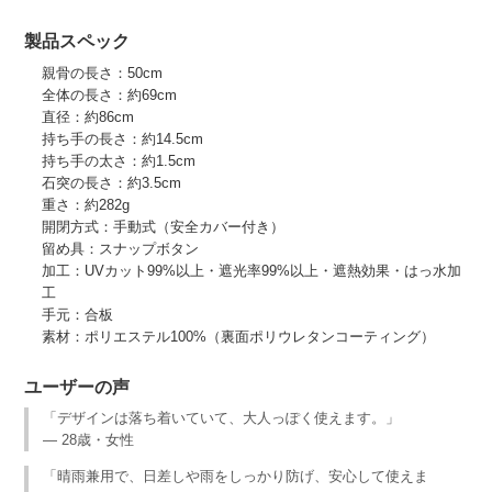
製品スペック
親骨の長さ：50cm
全体の長さ：約69cm
直径：約86cm
持ち手の長さ：約14.5cm
持ち手の太さ：約1.5cm
石突の長さ：約3.5cm
重さ：約282g
開閉方式：手動式（安全カバー付き）
留め具：スナップボタン
加工：UVカット99%以上・遮光率99%以上・遮熱効果・はっ水加
工
手元：合板
素材：ポリエステル100%（裏面ポリウレタンコーティング）
ユーザーの声
「デザインは落ち着いていて、大人っぽく使えます。」
— 28歳・女性
「晴雨兼用で、日差しや雨をしっかり防げ、安心して使えま