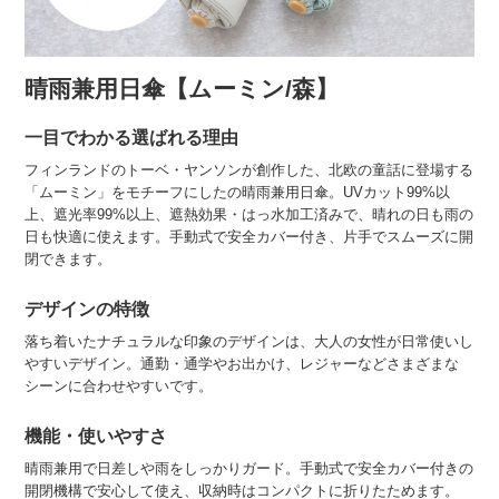
晴雨兼用日傘【ムーミン/森】
一目でわかる選ばれる理由
フィンランドのトーベ・ヤンソンが創作した、北欧の童話に登場する
「ムーミン」をモチーフにしたの晴雨兼用日傘。UVカット99%以
上、遮光率99%以上、遮熱効果・はっ水加工済みで、晴れの日も雨の
日も快適に使えます。手動式で安全カバー付き、片手でスムーズに開
閉できます。
デザインの特徴
落ち着いたナチュラルな印象のデザインは、大人の女性が日常使いし
やすいデザイン。通勤・通学やお出かけ、レジャーなどさまざまな
シーンに合わせやすいです。
機能・使いやすさ
晴雨兼用で日差しや雨をしっかりガード。手動式で安全カバー付きの
開閉機構で安心して使え、収納時はコンパクトに折りたためます。