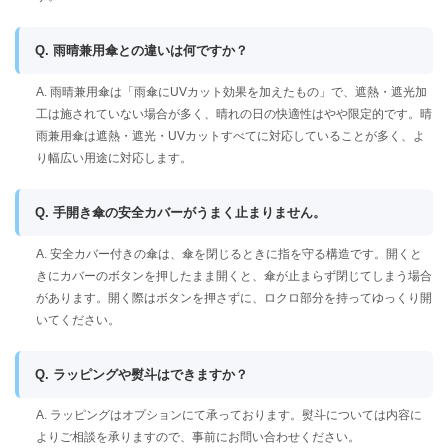
Q. 雨晴兼用傘との違いは何ですか？
A. 雨晴兼用傘は「雨傘にUVカット効果を加えたもの」で、遮熱・遮光加
工は施されていない場合が多く、晴れの日の快適性はやや限定的です。晴
雨兼用傘は遮熱・遮光・UVカットすべてに対応していることが多く、よ
り幅広い用途に対応します。
Q. 手開き傘の安全カバーがうまく止まりません。
A. 安全カバー付きの傘は、傘を閉じるときに指を守る構造です。開くと
きにカバーのボタンを押したまま開くと、傘が止まらず閉じてしまう場合
があります。開く際はボタンを押さずに、ロクロ部分を持ってゆっくり開
いてください。
Q. ラッピングや熨斗はできますか？
A. ラッピングはオプションにて承っております。熨斗については内容に
よりご相談を承りますので、事前にお問い合わせください。