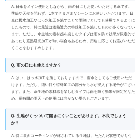
A. 日傘をメイン使用としながら、雨の日にもお使いいただける傘です。
季節や天候を問わず、1本でさまざまなシーンにお使いいただけます。日
傘に撥水加工やはっ水加工を施すことで雨除けとしても使用できるように
したもので、特に最近は遮熱遮光の特殊加工を施したものが多くなってい
ます。ただし、傘生地の素材感を楽しむタイプは雨を防ぐ効果が限定的で
あったり遮熱遮光加工が無い場合もあるため、用途に応じてお選びいただ
くことをおすすめします。
Q. 雨の日にも使えますか？
A. はい、はっ水加工を施しておりますので、雨傘としてもご使用いただ
けます。ただし、縫い目や特殊加工の部分から水が浸入する場合がござい
ます。また、傘生地の素材感を楽しむタイプは雨を防ぐ効果が限定的なた
め、長時間の雨天下の使用には向かない場合もございます。
Q. 生地がくっついて開きにくいことがあります。不良でしょう
か？
A. 特に裏面コーティングが施されている生地は、たたんだ状態で貼り付