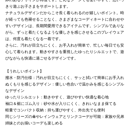
きり遊ぶお子さまをサポートします。
ナチュラルデザインだからこそ長く着られるのが嬉しいポイント。時
が経っても色褪せることなく、さまざまなコーディネートに合わせや
すいデザインは、長期間愛用できるアイテムです。シンプルでありな
がら、ずっと着たくなるような優しさを感じさせるこのプレイウェア
は、何度も着たくなる一着です。
さらに、汚れが目立ちにくく、お手入れが簡単で、忙しい毎日でも安
心して着られます。動きやすさを重視したゆったりシルエットで、遊
びながらも快適に過ごせるデザインです。
【うれしいポイント】
撥水・防汚仕様：汚れが目立ちにくく、サッと拭いて簡単にお手入れ
ぬくもりを感じるデザイン：優しい色合いで温かみを感じるシンプル
なデザイン
ゆったりシルエット：動きやすく、遊びやすい快適な着心地
袖口＆裾にゴム入り：砂や水が入りにくく、きれいなまま保てる
軽量でコンパクト収納：持ち運びやすく、外出先でも便利
同じシリーズの傘やレインウェアとリンクコーデが可能：家族や兄弟
姉妹とのお揃いコーデも楽しめる