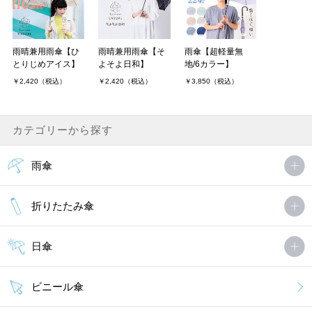
雨晴兼用雨傘【ひ
雨晴兼用雨傘【そ
雨傘【超軽量無
とりじめアイス】
よそよ日和】
地/6カラー】
￥2,420（税込）
￥2,420（税込）
￥3,850（税込）
カテゴリーから探す
雨傘
折りたたみ傘
日傘
ビニール傘