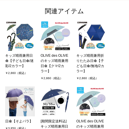
関連アイテム
キッズ晴雨兼用日
OLIVE des OLIVE
キッズ晴雨兼用折
傘【子ども日傘/迷
のキッズ晴雨兼用
りたたみ日傘【子
彩/2カラー】
日傘【クマ/2カ
ども日傘/無地/2カ
ラー】
ラー】
￥2,860（税込）
￥2,860（税込）
￥2,860（税込）
日傘【そよパラ】
[期間限定送料込]
OLIVE des OLIVE
キッズ晴雨兼用日
のキッズ晴雨兼用
￥3,850（税込）