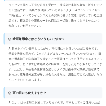
ライセンス元から正式な許可を受けて、株式会社小川が製造・販売してい
る正規品です。 当店で取り扱っているキャラクターやブランドライセン
ス商品は、すべてライセンス元との契約に基づき製造・販売している正規
品です。模倣品や非正規ルートの商品は一切取り扱っておりませんので、
安心してご利用ください。
Q. 晴雨兼用傘とはどういうものですか？
A. 日傘をメイン使用としながら、雨の日にもお使いいただける傘です。
季節や天候を問わず、1本でさまざまなシーンにお使いいただけます。日
傘に撥水加工や防水加工を施すことで雨除けとしても使用できるようにし
たもので、特に最近は遮熱遮光の特殊加工を施したものが多くなっていま
す。ただし、傘生地の素材感を楽しむタイプは雨を防ぐ効果が限定的で
あったり遮熱遮光加工が無い場合もあるため、用途に応じてお選びいただ
くことをおすすめします。
Q. 雨の日にも使えますか？
A. はい、はっ水加工を施しておりますので、雨傘としてもご使用いただ