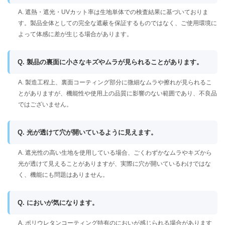
A. 遮熱・遮光・UVカット率は生地単体での検査結果に基づいておりま
す。製品全体としての完全な遮蔽を保証するものではなく、ご使用環境に
よって体感に差が生じる場合があります。
Q. 製品の裏面に小さなキズやムラが見られることがあります。
A. 製造工程上、裏面コーティング部分に微細なムラや擦れが見られるこ
とがありますが、機能性や使用上の品質に影響のない範囲であり、不良品
ではございません。
Q. 光が透けて穴が開いているように見えます。
A. 遮光性の高い生地を使用している場合、ごくわずかなムラやキズから
光が透けて見えることがありますが、実際に穴が開いているわけではな
く、機能にも問題はありません。
Q. においが気になります。
A. ポリウレタンコーティング特有のにおいが感じられる場合があります