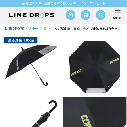
会員登録＆LINE連携で今すぐ使える500ポイントプレゼント
LINE DROPS
カラー
青
キッズ晴雨兼用日傘【子ども日傘/無地/2カラー】