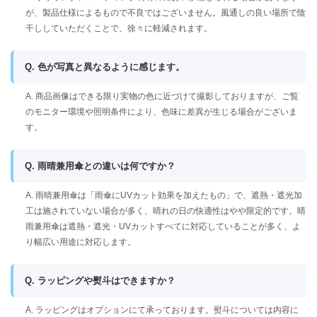
が、製品仕様によるもので不良ではございません。風通しの良い場所で陰
干ししていただくことで、徐々に軽減されます。
Q. 色が写真と異なるように感じます。
A. 商品画像はできる限り実物の色に近づけて撮影しておりますが、ご覧
のモニター環境や照明条件により、色味に差異が生じる場合がございま
す。
Q. 雨晴兼用傘との違いは何ですか？
A. 雨晴兼用傘は「雨傘にUVカット効果を加えたもの」で、遮熱・遮光加
工は施されていない場合が多く、晴れの日の快適性はやや限定的です。晴
雨兼用傘は遮熱・遮光・UVカットすべてに対応していることが多く、よ
り幅広い用途に対応します。
Q. ラッピングや熨斗はできますか？
A. ラッピングはオプションにて承っております。熨斗については内容に