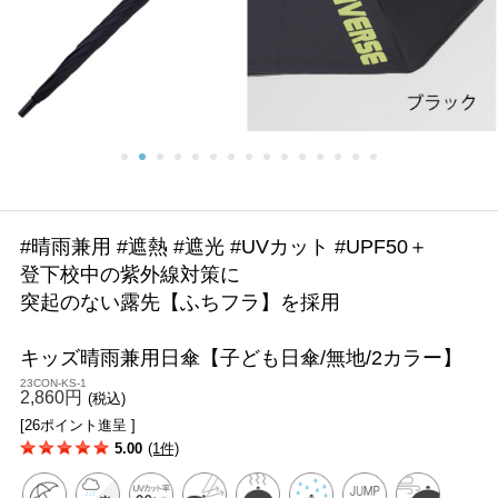
#晴雨兼用 #遮熱 #遮光 #UVカット #UPF50＋
登下校中の紫外線対策に
突起のない露先【ふちフラ】を採用
キッズ晴雨兼用日傘【子ども日傘/無地/2カラー】
23CON-KS-1
2,860円
(税込)
[26ポイント進呈 ]
5.00
(1件)