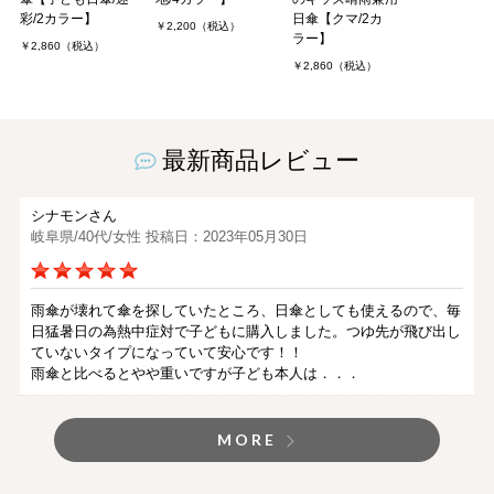
彩/2カラー】
日傘【クマ/2カ
￥2,200（税込）
ラー】
￥2,860（税込）
￥2,860（税込）
最新商品レビュー
シナモンさん
岐阜県/40代/女性 投稿日：2023年05月30日
雨傘が壊れて傘を探していたところ、日傘としても使えるので、毎
日猛暑日の為熱中症対で子どもに購入しました。つゆ先が飛び出し
ていないタイプになっていて安心です！！
雨傘と比べるとやや重いですが子ども本人は．．．
MORE