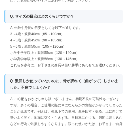
に、ご家庭の使いやすさにあわせてご検討ください。
Q. サイズの目安はどのくらいですか？
A. 年齢や身長の目安としては以下の通りです。
3～4歳：親骨40cm（85～100cm）
4～5歳：親骨45cm（90～105cm）
5～6歳：親骨50cm（105～120cm）
小学中学年以上：親骨55cm（120～140cm）
小学高学年以上：親骨58cm（130～145cm）
これらを参考に、お子さまの身長や使い勝手にあわせてお選びください。
Q. 数回しか使っていないのに、骨が折れて（曲がって）しまいま
した。不良でしょうか？
A. ご心配をおかけし申し訳ございません。初期不良の可能性もございま
すが、多くの場合、ご使用の際に傘になんらかの負担がかかってしまった
ことが原因です。例えば、強風下での使用、傘を回す・振る、上に向けて
勢いよく開く、地面に突く・引きずる、自転車にかける、隙間に差し込む
などの行為で破損しやすくなります。誤った使いかたは、お子さまご自身