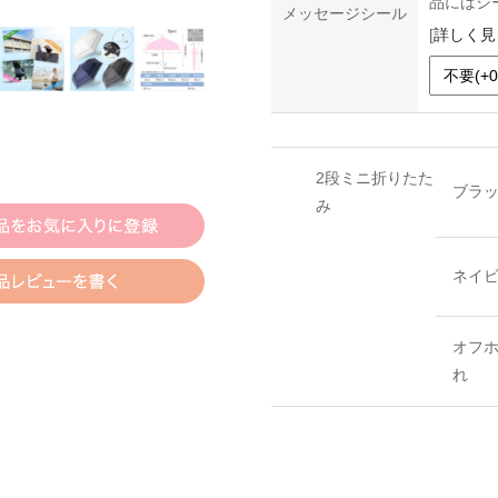
品にはシ
メッセージシール
[
詳しく見
2段ミニ折りたた
ブラ
み
ネイビ
オフホ
れ