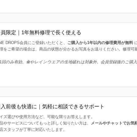
会員限定｜1年無料修理で長く使える
INE DROPS会員にご登録いただくと、
ご購入から1年以内の修理費用が無料
理をご希望の場合は、商品の状態が分かるお写真をお送りください。修理可
1回のみ有効。傘やレインウエアの生地破れは対象外。会員登録後のご購
購入前後も快適に｜気軽に相談できるサポート
イズ選びや使用方法など、可能な限りお答えします。
品やサービスについてもっと詳しく知りたい方は、
メールやチャットでお気
店スタッフが丁寧に対応いたします。