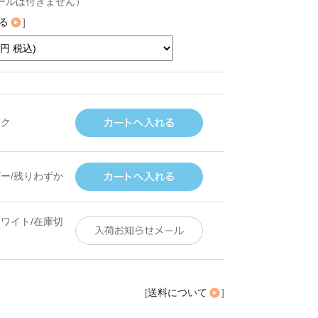
ールは付きません）
る
]
ック
ー/残りわずか
ワイト/在庫切
[
送料について
]