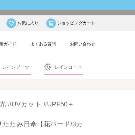
お気に入り
ショッピングカート
用ガイド
よくある質問
お問い合わせ
レインブーツ
レインコート
光 #UVカット #UPF50＋
りたたみ日傘【花バード/3カ