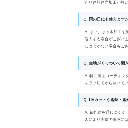
たり遮熱遮光加工が無
Q. 雨の日にも使えます
A. はい、はっ水加工
浸入する場合がござい
には向かない場合もご
Q. 生地がくっついて
A. 特に裏面コーティ
をほぐしてから開いて
Q. UVカットや遮熱・
A. 紫外線を通しにく
因により実際の体感に