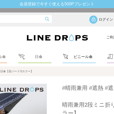
会員登録で今すぐ使える500Pプレゼント
ログイン
ご利
み傘
日傘
ビニール傘
日傘【花バード/3カラー】
#晴雨兼用 #遮熱 #遮
晴雨兼用2段ミニ折
ラー】