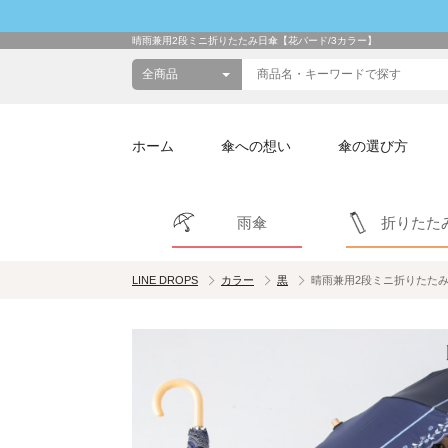
晴雨兼用2段ミニ折りたたみ日傘【花バード/3カラー】
ホーム
傘への想い
傘の選び方
雨傘
折りたた
LINE DROPS
カラー
黒
晴雨兼用2段ミニ折りたたみ