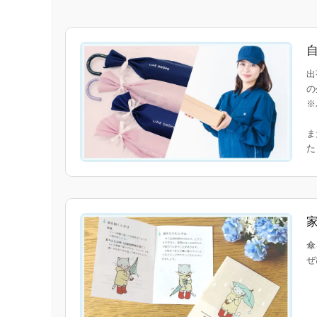
出
の
※
ま
傘
ぜ