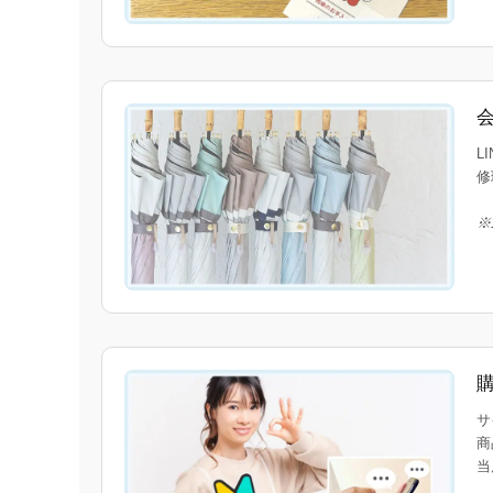
L
修
※
サ
商
当