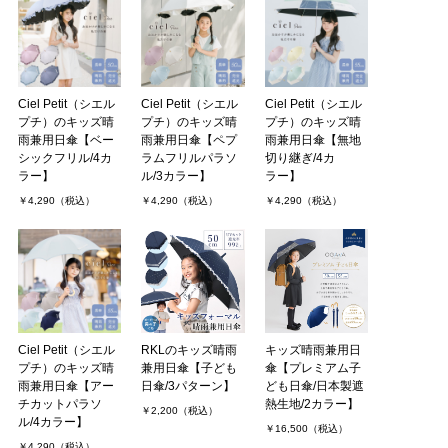
Ciel Petit（シエル
Ciel Petit（シエル
Ciel Petit（シエル
プチ）のキッズ晴
プチ）のキッズ晴
プチ）のキッズ晴
雨兼用日傘【ベー
雨兼用日傘【ペプ
雨兼用日傘【無地
シックフリル/4カ
ラムフリルパラソ
切り継ぎ/4カ
ラー】
ル/3カラー】
ラー】
￥4,290（税込）
￥4,290（税込）
￥4,290（税込）
Ciel Petit（シエル
RKLのキッズ晴雨
キッズ晴雨兼用日
プチ）のキッズ晴
兼用日傘【子ども
傘【プレミアム子
雨兼用日傘【アー
日傘/3パターン】
ども日傘/日本製遮
チカットパラソ
熱生地/2カラー】
￥2,200（税込）
ル/4カラー】
￥16,500（税込）
￥4,290（税込）