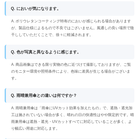
Q. においが気になります。
A. ポリウレタンコーティング特有のにおいが感じられる場合があります
が、製品仕様によるもので不良ではございません。風通しの良い場所で陰
干ししていただくことで、徐々に軽減されます。
Q. 色が写真と異なるように感じます。
A. 商品画像はできる限り実物の色に近づけて撮影しておりますが、ご覧
のモニター環境や照明条件により、色味に差異が生じる場合がございま
す。
Q. 雨晴兼用傘との違いは何ですか？
A. 雨晴兼用傘は「雨傘にUVカット効果を加えたもの」で、遮熱・遮光加
工は施されていない場合が多く、晴れの日の快適性はやや限定的です。晴
雨兼用傘は遮熱・遮光・UVカットすべてに対応していることが多く、よ
り幅広い用途に対応します。