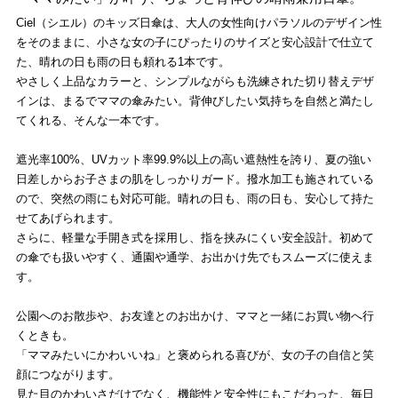
Ciel（シエル）のキッズ日傘は、大人の女性向けパラソルのデザイン性
をそのままに、小さな女の子にぴったりのサイズと安心設計で仕立て
た、晴れの日も雨の日も頼れる1本です。
やさしく上品なカラーと、シンプルながらも洗練された切り替えデザ
インは、まるでママの傘みたい。背伸びしたい気持ちを自然と満たし
てくれる、そんな一本です。
遮光率100%、UVカット率99.9%以上の高い遮熱性を誇り、夏の強い
日差しからお子さまの肌をしっかりガード。撥水加工も施されている
ので、突然の雨にも対応可能。晴れの日も、雨の日も、安心して持た
せてあげられます。
さらに、軽量な手開き式を採用し、指を挟みにくい安全設計。初めて
の傘でも扱いやすく、通園や通学、お出かけ先でもスムーズに使えま
す。
公園へのお散歩や、お友達とのお出かけ、ママと一緒にお買い物へ行
くときも。
「ママみたいにかわいいね」と褒められる喜びが、女の子の自信と笑
顔につながります。
見た目のかわいさだけでなく、機能性と安全性にもこだわった、毎日