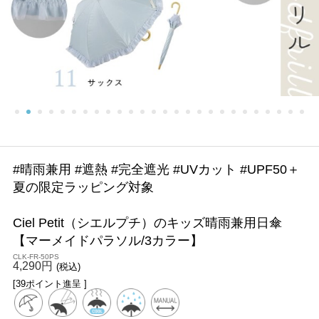
#晴雨兼用 #遮熱 #完全遮光 #UVカット #UPF50＋
夏の限定ラッピング対象
Ciel Petit（シエルプチ）のキッズ晴雨兼用日傘
【マーメイドパラソル/3カラー】
CLK-FR-50PS
4,290円
(税込)
[39ポイント進呈 ]