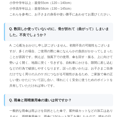
小学中学年以上：親骨55cm（120～140cm）
小学高学年以上：親骨58cm（130～145cm）
これらを参考に、お子さまの身長や使い勝手にあわせてお選びください。
Q. 数回しか使っていないのに、骨が折れて（曲がって）しまいま
した。不良でしょうか？
A. ご心配をおかけし申し訳ございません。初期不良の可能性もございま
すが、多くの場合、ご使用の際に傘になんらかの負担がかかってしまった
ことが原因です。例えば、強風下での使用、傘を回す・振る、上に向けて
勢いよく開く、地面に突く・引きずる、自転車にかける、隙間に差し込む
などの行為で破損しやすくなります。誤った使いかたは、お子さまご自身
だけでなく周りの人のケガにつながる可能性があるため、ご家族で傘の正
しい使いかたについて話し合い、壊れにくく安全に使うためのポイントを
共有していただければ幸いです。
Q. 雨傘と雨晴兼用傘の違いは何ですか？
一般的な雨傘は雨よけを目的とした傘で、紫外線カットなどの加工はあり
ません。雨晴兼用傘は、雨傘にUVカット加工を施したもので、晴れの日