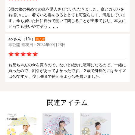
3歳の娘の初めての傘を購入させていただきました。傘とカッパを
お揃いにし、着ている姿をみるととても可愛らしく、満足していま
す。傘も届いた日に自分で開いて閉じることが出来ており、本人に
とっても使いやすそう．．．
aoiさん（1件）
購入者
非公開 投稿日：2024年09月23日
お兄ちゃんの傘を買うので、ないと絶対に喧嘩になるので、一緒に
買ったので、割引があってよかったです。２歳で身長的にはサイズ
は40ですが、少し先まで使えるよう45を買いました。
sakuさん
山形県/30代/女性 投稿日：2023年04月24日
関連アイテム
レモン柄がかわいくて、気に入ってくれたみたいです。
MORE