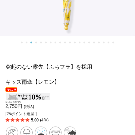
突起のない露先【ふちフラ】を採用
キッズ雨傘【レモン】
KH-KST-35
2,750円
(税込)
[25ポイント進呈 ]
5.00
(4件)