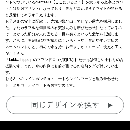
ントでついているolentaalla【ここにいるよ！】を意味する文字とカバ
さんは反射プリントになっており、夜など暗い場所でライトが当たる
と反射してキラキラ光ります。
お子さまの安全に配慮し、先端が飛び出していない露先を採用しまし
た。またカラフルな樹脂製の石突は丸みを帯びた形状になっているの
で、とがった部分が人に当たる・目を突くといった危険を低減しま
す。さらに、開閉時に指を挟みにくいろくろや、留めやすい太めの
ネームバンドなど、初めて傘を持つお子さまがスムーズに使える工夫
がたくさん！
「kukka hippo」のブランドロゴが刻印された手元は優しい手触りの合
板製です。また、傘の内側に名前が書けるお名前タグが付いていま
す。
おそろいのレインポンチョ・コートやレインブーツと組み合わせた
トータルコーディネートもおすすめです。