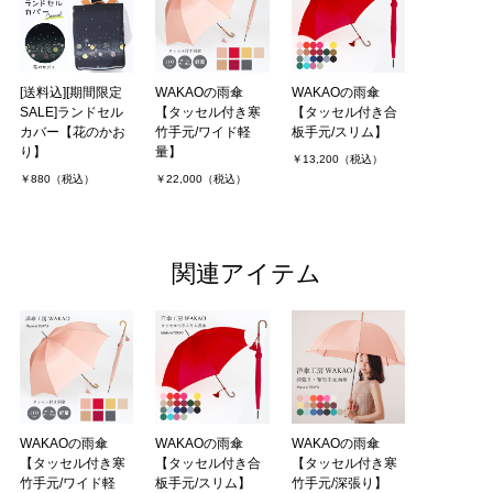
[送料込][期間限定
WAKAOの雨傘
WAKAOの雨傘
SALE]ランドセル
【タッセル付き寒
【タッセル付き合
カバー【花のかお
竹手元/ワイド軽
板手元/スリム】
り】
量】
￥13,200（税込）
￥880（税込）
￥22,000（税込）
関連アイテム
WAKAOの雨傘
WAKAOの雨傘
WAKAOの雨傘
【タッセル付き寒
【タッセル付き合
【タッセル付き寒
竹手元/ワイド軽
板手元/スリム】
竹手元/深張り】