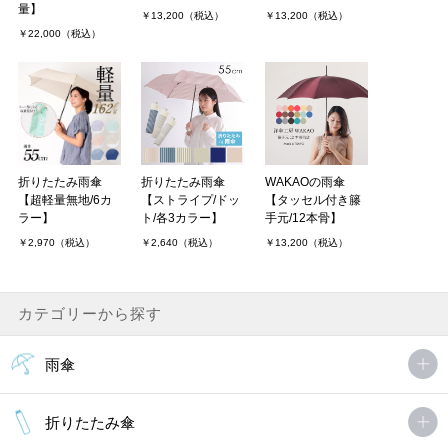
量】
￥13,200（税込）
￥13,200（税込）
￥22,000（税込）
折りたたみ雨傘
折りたたみ雨傘
WAKAOの雨傘
【超軽量無地/6カ
【ストライプ/ドッ
【タッセル付き籐
ラー】
ト/各3カラー】
手元/12本骨】
￥2,970（税込）
￥2,640（税込）
￥13,200（税込）
カテゴリーから探す
雨傘
折りたたみ傘