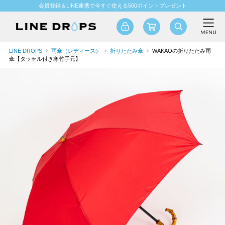
会員登録＆LINE連携で今すぐ使える500ポイントプレゼント
LINE DROPS
雨傘（レディース）
折りたたみ傘
WAKAOの折りたたみ雨
傘【タッセル付き寒竹手元】