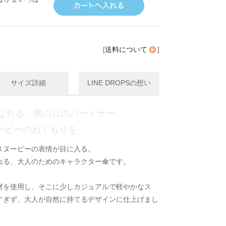
[
送料について
]
サイズ詳細
LINE DROPSの想い
なれる、雨の日のパートナー
ーピーのぬくもりを
スヌーピーの表情が目に入る。
れる、大人のためのキャラクター傘です。
材を使用し、そこに少しカジュアルで軽やかなス
すぎず、大人が自然に持てるデザインに仕上げまし