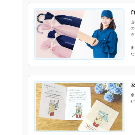
出
の
※
ま
傘
ぜ