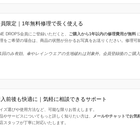
会員限定｜1年無料修理で長く使える
INE DROPS会員にご登録いただくと、
ご購入から1年以内の修理費用が無料
理をご希望の場合は、商品の状態が分かるお写真をお送りください。修理可
1回のみ有効。傘やレインウエアの生地破れは対象外。会員登録後のご購
購入前後も快適に｜気軽に相談できるサポート
イズ選びや使用方法など、可能な限りお答えします。
品やサービスについてもっと詳しく知りたい方は、
メールやチャットでお気
店スタッフが丁寧に対応いたします。