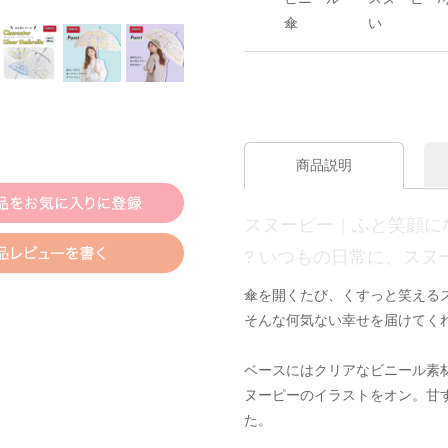
傘
い
商品説明
スヌーピー｜ふと笑顔に
? いつもの日常に、スヌ
傘を開くたび、くすっと笑える
そんな何気ない幸せを届けてく
ベースにはクリアなビニール素
ヌーピーのイラストをオン。甘
た。