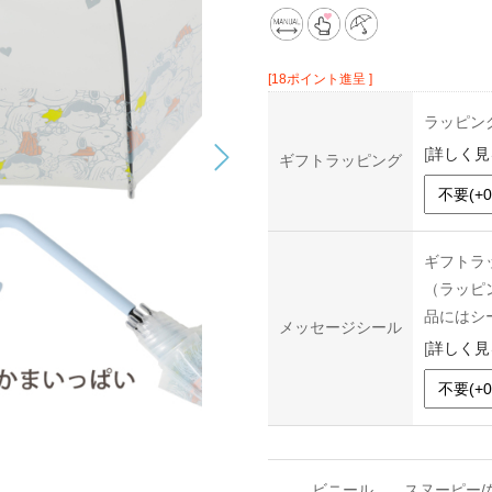
[18ポイント進呈 ]
ラッピン
[
詳しく見
ギフトラッピング
ギフトラ
（ラッピ
品にはシ
メッセージシール
[
詳しく見
ビニール
スヌーピー/