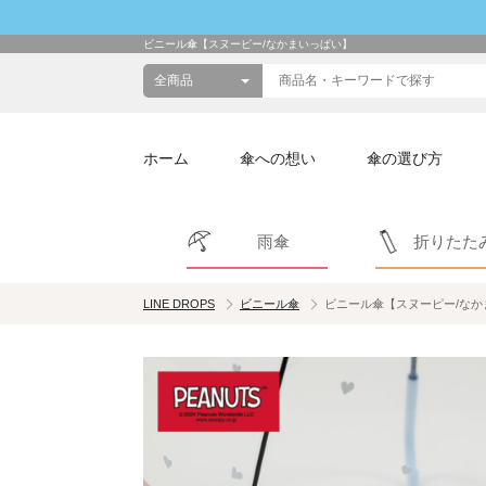
ビニール傘【スヌーピー/なかまいっぱい】
ホーム
傘への想い
傘の選び方
雨傘
折りたた
LINE DROPS
ビニール傘
ビニール傘【スヌーピー/なか