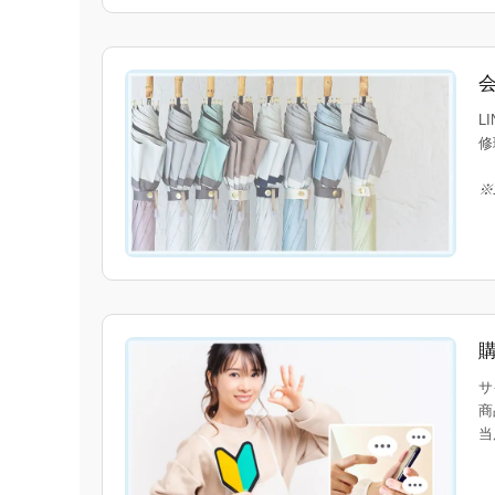
L
修
※
サ
商
当