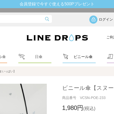
会員登録で今すぐ使える500Pプレゼント
ログイン
ご利
み傘
日傘
ビニール傘
まいっぱい】
ビニール傘【スヌー
商品番号 VCSN-POE-233
1,980円
(税込)