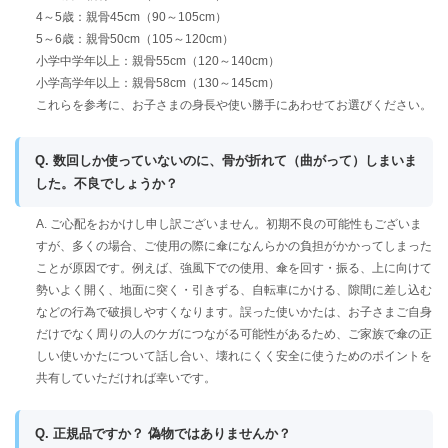
4～5歳：親骨45cm（90～105cm）
5～6歳：親骨50cm（105～120cm）
小学中学年以上：親骨55cm（120～140cm）
小学高学年以上：親骨58cm（130～145cm）
これらを参考に、お子さまの身長や使い勝手にあわせてお選びください。
Q. 数回しか使っていないのに、骨が折れて（曲がって）しまいま
した。不良でしょうか？
A. ご心配をおかけし申し訳ございません。初期不良の可能性もございま
すが、多くの場合、ご使用の際に傘になんらかの負担がかかってしまった
ことが原因です。例えば、強風下での使用、傘を回す・振る、上に向けて
勢いよく開く、地面に突く・引きずる、自転車にかける、隙間に差し込む
などの行為で破損しやすくなります。誤った使いかたは、お子さまご自身
だけでなく周りの人のケガにつながる可能性があるため、ご家族で傘の正
しい使いかたについて話し合い、壊れにくく安全に使うためのポイントを
共有していただければ幸いです。
Q. 正規品ですか？ 偽物ではありませんか？