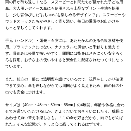
雨の日が待ち遠しくなる、スヌーピーと仲間たちが描かれた子ども用
傘。大人用レディース傘にも使用される上品なプリント生地を採用
し、少し背伸びした“おしゃれ”を楽しめるデザインです。スヌーピーや
ウッドストックたちがやさしく寄り添い、毎日の通園やお出かけを
もっと楽しくしてくれます。
手元（ハンドル）・露先・石突には、あたたかみのある合板素材を使
用。プラスチックにはない、ナチュラルな風合いと手触りも魅力で
す。骨組みは軽量で扱いやすく、開閉には指をはさみにくい安全ろく
ろを採用。お子さまの使いやすさと安全性に配慮されたつくりになっ
ています。
また、前方の一部には透明窓を設けているので、視界をしっかり確保
できて安心。傘を差しながらでも周囲がよく見えるため、雨の日の外
出でも安全に歩けます。
サイズは【40cm・45cm・50cm・55cm】の4展開。年齢や体格に合わ
せてお選びいただけるほか、きょうだいでおそろいにしたり、成長に
あわせて買い替える楽しさも。「この傘が好きだから、雨でもがんば
れた」そんな記憶が、きっと心に残ってくれるはずです。