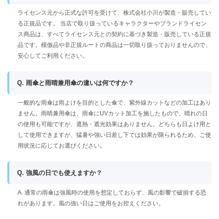
ライセンス元から正式な許可を受けて、株式会社小川が製造・販売してい
る正規品です。 当店で取り扱っているキャラクターやブランドライセン
ス商品は、すべてライセンス元との契約に基づき製造・販売している正規
品です。模倣品や非正規ルートの商品は一切取り扱っておりませんので、
安心してご利用ください。
Q. 雨傘と雨晴兼用傘の違いは何ですか？
一般的な雨傘は雨よけを目的とした傘で、紫外線カットなどの加工はあり
ません。雨晴兼用傘は、雨傘にUVカット加工を施したもので、晴れの日
の使用も可能ですが、遮熱・遮光効果はありません。どちらも日よけ用と
して使用できますが、猛暑や強い日差し下では効果が限られるため、ご使
用状況に応じてお選びください。
Q. 強風の日でも使えますか？
A. 通常の雨傘は強風時の使用を想定しておらず、風の影響で破損する恐
れがあります。風の強い日はご使用をお控えください。