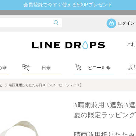
会員登録で今すぐ使える500Pプレゼント
ログイン
ご利
み傘
日傘
ビニール傘
傘
晴雨兼用折りたたみ日傘【スヌーピー/フェイス】
#晴雨兼用 #遮熱 #遮
夏の限定ラッピング
晴雨兼用折りたたみ