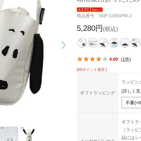
商品番号 SNP-CM50PM-2
5,280円
(税込)
この商品の平均評価：
4.00
(1件)
[48ポイント進呈 ]
ラッピン
[
詳しく見
ギフトラッピング
ギフトラ
（ラッピ
品にはシ
メッセージシール