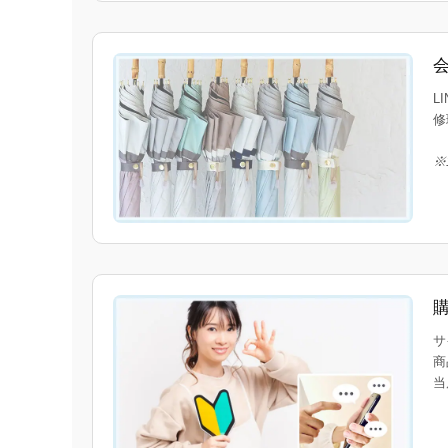
L
修
※
サ
商
当