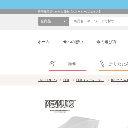
晴雨兼用折りたたみ日傘【スヌーピー/フェイス】
ホーム
傘への想い
傘の選び方
雨傘
折りたた
LINE DROPS
日傘
日傘（レディース）
折りたたみ