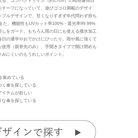
る、コンパクトサイズ（約17cm）の晴雨兼用日
モチーフになっていて、遊びゴコロ満載のデザイ
ンプルデザインで、甘くなりすぎず年代問わず持ち
た、機能性もUVカット率100%・遮光率99.99%
差しをガード。もちろん雨の日にも使える撥水加工
毎日の通学やおでかけにぴったり。雨や風に強くて
を使用（親骨先のみ）、手開きタイプで開け閉めも
さみにくいのもうれしいポイント。
ズを集めている
つく傘を探している
アイテムが欲しい
りな傘を探している