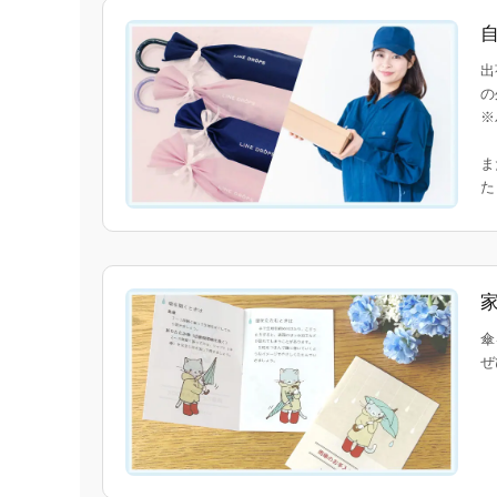
出
の
※
ま
傘
ぜ