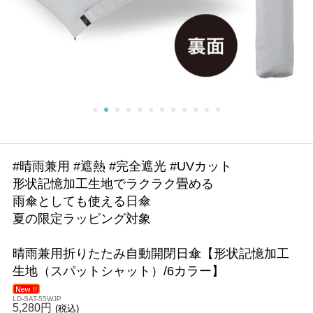
#晴雨兼用 #遮熱 #完全遮光 #UVカット
形状記憶加工生地でラクラク畳める
雨傘としても使える日傘
夏の限定ラッピング対象
晴雨兼用折りたたみ自動開閉日傘【形状記憶加工
生地（スパットシャット）/6カラー】
LD-SAT-55WJP
5,280円
(税込)