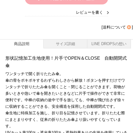
レビューを書く
[
送料について
]
商品説明
サイズ詳細
LINE DROPSの想い
形状記憶加工生地使用！片手でOPEN＆CLOSE 自動開閉式
傘
ワンタッチで開く折りたたみ傘。
傘の骨をポキポキするわずらわしさから解放！ボタンを押すだけでワ
ンタッチで折りたたみ傘を開くこと・閉じることができます。荷物が
多いときや急いで傘を開きたいときなどに片手で操作ができて非常に
便利です。中棒の収納の途中で手を放しても、中棒が飛び出さず徐々
に収納することができる、安全構造を採用した自動開閉式です。
傘生地に特殊加工を施し、折り目を記憶させています。折りたたむ際
にまとまりやすく、従来の折りたたみ傘より扱いやすくなっていま
す。
UVカット率100％・遮光率100％・遮熱効果ありの生地を使用している