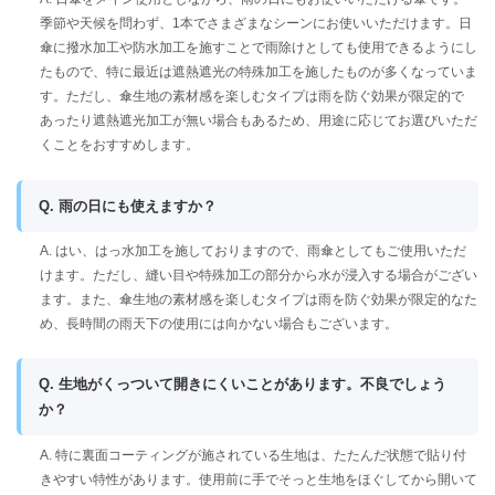
季節や天候を問わず、1本でさまざまなシーンにお使いいただけます。日
傘に撥水加工や防水加工を施すことで雨除けとしても使用できるようにし
たもので、特に最近は遮熱遮光の特殊加工を施したものが多くなっていま
す。ただし、傘生地の素材感を楽しむタイプは雨を防ぐ効果が限定的で
あったり遮熱遮光加工が無い場合もあるため、用途に応じてお選びいただ
くことをおすすめします。
Q. 雨の日にも使えますか？
A. はい、はっ水加工を施しておりますので、雨傘としてもご使用いただ
けます。ただし、縫い目や特殊加工の部分から水が浸入する場合がござい
ます。また、傘生地の素材感を楽しむタイプは雨を防ぐ効果が限定的なた
め、長時間の雨天下の使用には向かない場合もございます。
Q. 生地がくっついて開きにくいことがあります。不良でしょう
か？
A. 特に裏面コーティングが施されている生地は、たたんだ状態で貼り付
きやすい特性があります。使用前に手でそっと生地をほぐしてから開いて