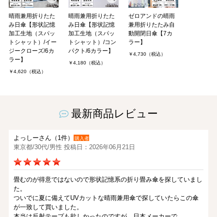
晴雨兼用折りたた
晴雨兼用折りたた
ゼロアンドの晴雨
み日傘【形状記憶
み日傘【形状記憶
兼用折りたたみ自
加工生地（スパッ
加工生地（スパッ
動開閉日傘【7カ
トシャット）/イー
トシャット）/コン
ラー】
ジークローズ/6カ
パクト/6カラー】
￥4,730（税込）
ラー】
￥4,180（税込）
￥4,620（税込）
最新商品レビュー
よっしーさん（1件）
購入者
東京都/30代/男性 投稿日：2026年06月21日
畳むのが得意ではないので形状記憶系の折り畳み傘を探していまし
た。
ついでに夏に備えてUVカットな晴雨兼用傘で探していたらこの傘
が一致して買いました。
本当は反射テープも欲しかったのですが、日本メーカーで．．．