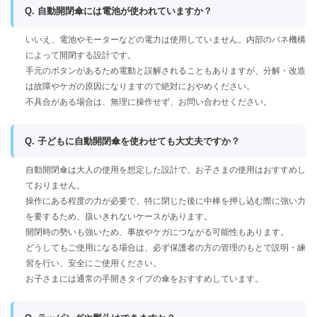
Q. 自動開閉傘には電池が使われていますか？
いいえ、電池やモーターなどの電力は使用していません。内部のバネ機構
によって開閉する設計です。
手元のボタンがあるため電動と誤解されることもありますが、分解・改造
は故障やケガの原因になりますので絶対におやめください。
不具合がある場合は、無理に操作せず、お問い合わせください。
Q. 子どもに自動開閉傘を使わせても大丈夫ですか？
自動開閉傘は大人の使用を想定した設計で、お子さまの使用はおすすめし
ておりません。
操作にある程度の力が必要で、特に閉じた後に中棒を押し込む際に強い力
を要するため、扱いきれないケースがあります。
開閉時の勢いも強いため、事故やケガにつながる可能性もあります。
どうしてもご使用になる場合は、必ず保護者の方の管理のもとで説明・練
習を行い、安全にご使用ください。
お子さまには通常の手開きタイプの傘をおすすめしています。