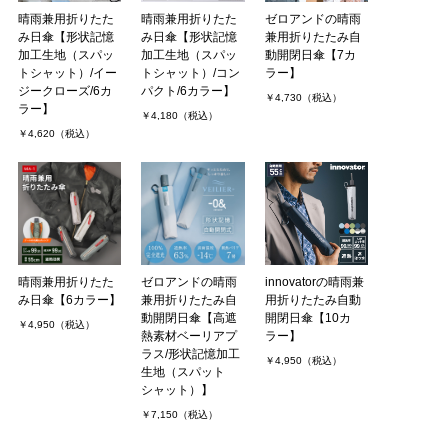
晴雨兼用折りたた
晴雨兼用折りたた
ゼロアンドの晴雨
み日傘【形状記憶
み日傘【形状記憶
兼用折りたたみ自
加工生地（スパッ
加工生地（スパッ
動開閉日傘【7カ
トシャット）/イー
トシャット）/コン
ラー】
ジークローズ/6カ
パクト/6カラー】
￥4,730（税込）
ラー】
￥4,180（税込）
￥4,620（税込）
晴雨兼用折りたた
ゼロアンドの晴雨
innovatorの晴雨兼
み日傘【6カラー】
兼用折りたたみ自
用折りたたみ自動
動開閉日傘【高遮
開閉日傘【10カ
￥4,950（税込）
熱素材ベーリアプ
ラー】
ラス/形状記憶加工
￥4,950（税込）
生地（スパット
シャット）】
￥7,150（税込）