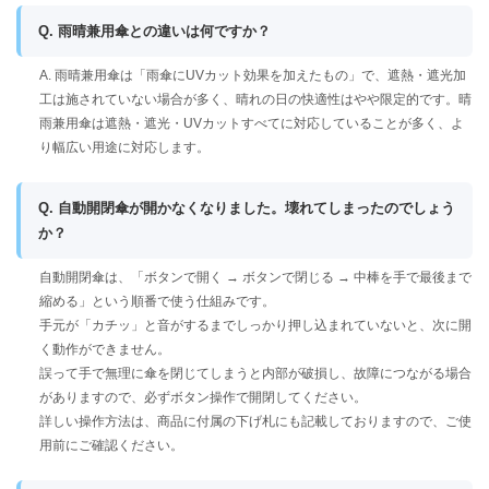
Q. 雨晴兼用傘との違いは何ですか？
A. 雨晴兼用傘は「雨傘にUVカット効果を加えたもの」で、遮熱・遮光加
工は施されていない場合が多く、晴れの日の快適性はやや限定的です。晴
雨兼用傘は遮熱・遮光・UVカットすべてに対応していることが多く、よ
り幅広い用途に対応します。
Q. 自動開閉傘が開かなくなりました。壊れてしまったのでしょう
か？
自動開閉傘は、「ボタンで開く → ボタンで閉じる → 中棒を手で最後まで
縮める」という順番で使う仕組みです。
手元が「カチッ」と音がするまでしっかり押し込まれていないと、次に開
く動作ができません。
誤って手で無理に傘を閉じてしまうと内部が破損し、故障につながる場合
がありますので、必ずボタン操作で開閉してください。
詳しい操作方法は、商品に付属の下げ札にも記載しておりますので、ご使
用前にご確認ください。