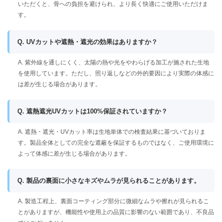
いただくと、骨への負担を避けられ、より長く快適にご使用いただけま
す。
Q. UVカットや遮熱・遮光の効果はありますか？
A. 紫外線を通しにくく、太陽の熱や光をやわらげる加工が施された生地
を使用しています。ただし、照り返しなどの外的要因により実際の体感に
は差が生じる場合があります。
Q. 遮熱遮光UVカットは100%保証されていますか？
A. 遮熱・遮光・UVカット率は生地単体での検査結果に基づいておりま
す。製品全体としての完全な遮蔽を保証するものではなく、ご使用環境に
よって体感に差が生じる場合があります。
Q. 製品の裏面に小さなキズやムラが見られることがあります。
A. 製造工程上、裏面コーティング部分に微細なムラや擦れが見られるこ
とがありますが、機能性や使用上の品質に影響のない範囲であり、不良品