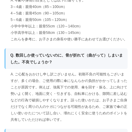
A. 年齢や身長の目安としては以下の通りです。
3～4歳：親骨40cm（85～100cm）
4～5歳：親骨45cm（90～105cm）
5～6歳：親骨50cm（105～120cm）
小学中学年以上：親骨55cm（120～140cm）
小学高学年以上：親骨58cm（130～145cm）
これらを参考に、お子さまの身長や使い勝手にあわせてお選びください。
Q. 数回しか使っていないのに、骨が折れて（曲がって）しまいま
した。不良でしょうか？
A. ご心配をおかけし申し訳ございません。初期不良の可能性もございま
すが、多くの場合、ご使用の際に傘になんらかの負担がかかってしまった
ことが原因です。例えば、強風下での使用、傘を回す・振る、上に向けて
勢いよく開く、地面に突く・引きずる、自転車にかける、隙間に差し込む
などの行為で破損しやすくなります。誤った使いかたは、お子さまご自身
だけでなく周りの人のケガにつながる可能性があるため、ご家族で傘の正
しい使いかたについて話し合い、壊れにくく安全に使うためのポイントを
共有していただければ幸いです。