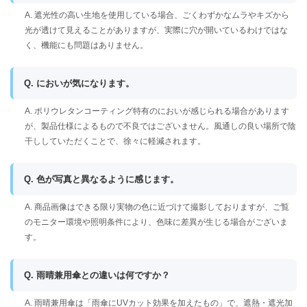
A. 遮光性の高い生地を使用している場合、ごくわずかなムラやキズから
光が透けて見えることがありますが、実際に穴が開いているわけではな
く、機能にも問題はありません。
Q. においが気になります。
A. ポリウレタンコーティング特有のにおいが感じられる場合があります
が、製品仕様によるもので不良ではございません。風通しの良い場所で陰
干ししていただくことで、徐々に軽減されます。
Q. 色が写真と異なるように感じます。
A. 商品画像はできる限り実物の色に近づけて撮影しておりますが、ご覧
のモニター環境や照明条件により、色味に差異が生じる場合がございま
す。
Q. 雨晴兼用傘との違いは何ですか？
A. 雨晴兼用傘は「雨傘にUVカット効果を加えたもの」で、遮熱・遮光加