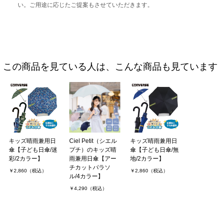
い。ご用途に応じたご提案もさせていただきます。
この商品を見ている人は、こんな商品も見ています
キッズ晴雨兼用日
Ciel Petit（シエル
キッズ晴雨兼用日
傘【子ども日傘/迷
プチ）のキッズ晴
傘【子ども日傘/無
彩/2カラー】
雨兼用日傘【アー
地/2カラー】
チカットパラソ
￥2,860（税込）
￥2,860（税込）
ル/4カラー】
￥4,290（税込）