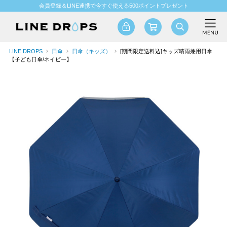
会員登録＆LINE連携で今すぐ使える500ポイントプレゼント
LINE DROPS
日傘
日傘（キッズ）
[期間限定送料込]キッズ晴雨兼用日傘
【子ども日傘/ネイビー】