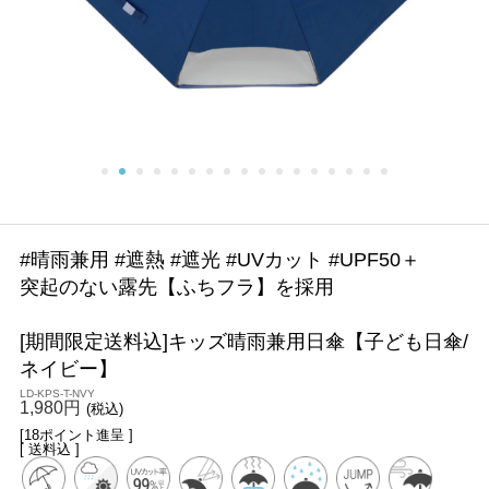
#晴雨兼用 #遮熱 #遮光 #UVカット #UPF50＋
突起のない露先【ふちフラ】を採用
[期間限定送料込]キッズ晴雨兼用日傘【子ども日傘/
ネイビー】
LD-KPS-T-NVY
1,980円
(税込)
[18ポイント進呈 ]
[ 送料込 ]