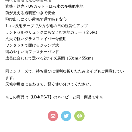
遮熱・遮光・UVカット・はっ水の多機能生地
前が見える透明窓つきで安全
飛び出しにくい露先で通学時も安心
1コマ反射テープで夕方や雨の日の視認性アップ
ランドセルやリュックにもなじむ無地カラー（全5色）
丈夫で軽いグラスファイバー骨使用
ワンタッチで開けるジャンプ式
留めやすい面ファスナーバンド
成長に合わせて選べる2サイズ展開（50cm／55cm）
同じシリーズで、持ち運びに便利な折りたたみタイプもご用意してい
ます。
天候や用途に合わせて、賢く使い分けてください。
※この商品は【
LD-KPS-T
】のネイビーと同一商品です※