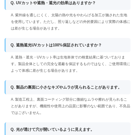
Q. UVカットや遮熱・遮光の効果はありますか？
A. 紫外線を通しにくく、太陽の熱や光をやわらげる加工が施された生地
を使用しています。ただし、照り返しなどの外的要因により実際の体感に
は差が生じる場合があります。
Q. 遮熱遮光UVカットは100%保証されていますか？
A. 遮熱・遮光・UVカット率は生地単体での検査結果に基づいておりま
す。製品全体としての完全な遮蔽を保証するものではなく、ご使用環境に
よって体感に差が生じる場合があります。
Q. 製品の裏面に小さなキズやムラが見られることがあります。
A. 製造工程上、裏面コーティング部分に微細なムラや擦れが見られるこ
とがありますが、機能性や使用上の品質に影響のない範囲であり、不良品
ではございません。
Q. 光が透けて穴が開いているように見えます。