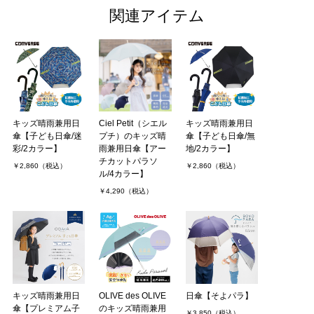
関連アイテム
キッズ晴雨兼用日
Ciel Petit（シエル
キッズ晴雨兼用日
傘【子ども日傘/迷
プチ）のキッズ晴
傘【子ども日傘/無
彩/2カラー】
雨兼用日傘【アー
地/2カラー】
チカットパラソ
￥2,860（税込）
￥2,860（税込）
ル/4カラー】
￥4,290（税込）
キッズ晴雨兼用日
OLIVE des OLIVE
日傘【そよパラ】
傘【プレミアム子
のキッズ晴雨兼用
￥3,850（税込）