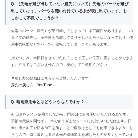
Q. （先端が飛び出していない露先について）先端のパーツが飛び
出しています。パーツを縫い付けている糸が表に出ています。も
しかして不良でしょうか？
先端のパーツ（露先）が半回転してしまっている可能性があります。この
タイプの露先は、安全性を考慮して尖りをおさえた形状になっており、使
用中の衝撃などでパーツが回転してしまうことがあります。
指でつまみ、半回転させていただくことで正しい位置に戻すことができま
す。不良ではございませんので、安心してご使用ください。
▼戻し方の動画はこちらからご覧いただけます
露先の戻し方（YouTube）
Q. 晴雨兼用傘とはどういうものですか？
A. 日傘をメイン使用としながら、雨の日にもお使いいただける傘です。
季節や天候を問わず、1本でさまざまなシーンにお使いいただけます。日
傘に撥水加工や防水加工を施すことで雨除けとしても使用できるようにし
たもので、特に最近は遮熱遮光の特殊加工を施したものが多くなっていま