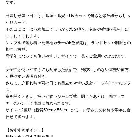
です。
日差しが強い日には、遮熱・遮光・UVカットで暑さと紫外線からしっ
かりガード。
雨の日には、はっ水加工でしっかり水を弾き、衣服や荷物を濡らしに
くくしてくれます。
シンプルで落ち着いた無地カラーの5色展開は、ランドセルや制服との
相性も抜群。
高学年になっても使いやすいデザインで、長くご愛用いただけます。
安全性と使いやすさにも配慮した設計で、飛び出しのない露先や前方
が見やすい透明窓付き。
さらに、夕暮れ時や雨の日でも目立ちやすい反射テープを1コマにプラ
ス。
傘を開くときは、扱いやすいジャンプ式。閉じたあとは、面ファス
ナーのバンドで簡単に留められます。
サイズは2種類（親骨50cm／55cm）から、お子さまの体格や学年に合
わせて選べます。
【おすすめポイント】
晴れも雨も使える晴雨兼用