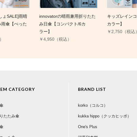
ょSALE]雨晴
innovatorの晴雨兼用折りたた
キッズレインコ
み雨傘【ぺった
み日傘【コンパクト/6カ
カラー】
】
ラー】
￥2,750（税込
込）
￥4,950（税込）
TEM CATEGORY
BRAND LIST
傘
korko（コルコ）
りたたみ傘
kukka hippo（クッカヒッポ）
傘
One's Plus