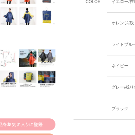
COLOR
イエロー/在
オレンジ/残
ライトブル
ネイビー
グレー/残り
ブラック