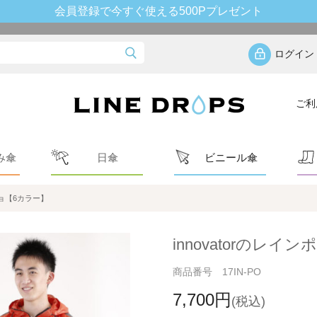
会員登録で今すぐ使える500Pプレゼント
ログイン
ご利
み傘
日傘
ビニール傘
チョ【6カラー】
innovatorのレ
商品番号 17IN-PO
7,700円
(税込)