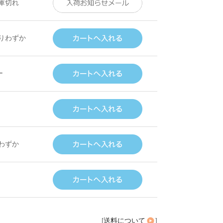
庫切れ
りわずか
ー
わずか
[
送料について
]