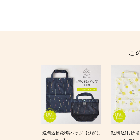
こ
[送料込]お砂場バッグ【ひざし
[送料込]お砂