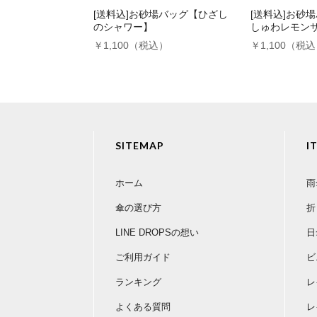
[送料込]お砂場バッグ【ひざし
[送料込]お砂
のシャワー】
しゅわレモン
￥1,100（税込）
￥1,100（税
SITEMAP
I
ホーム
雨
傘の選び方
折
LINE DROPSの想い
日
ご利用ガイド
ビ
ランキング
レ
よくある質問
レ