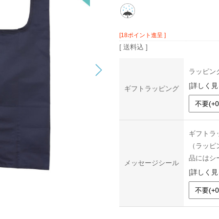
[18ポイント進呈 ]
[ 送料込 ]
ラッピン
[
詳しく見
ギフトラッピング
ギフトラ
（ラッピ
品にはシ
メッセージシール
[
詳しく見