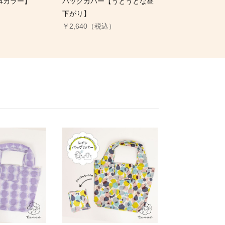
/4カラー】
バッグカバー【うとうとな昼
）
下がり】
￥2,640（税込）