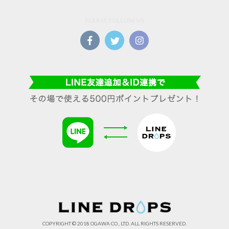
PLEASE FOLLOW US
COPYRIGHT © 2018 OGAWA CO., LTD. ALL RIGHTS RESERVED.