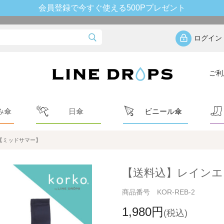
会員登録で今すぐ使える500Pプレゼント
ログイン
ご利
み傘
日傘
ビニール傘
【ミッドサマー】
【送料込】レインエ
商品番号 KOR-REB-2
1,980円
(税込)