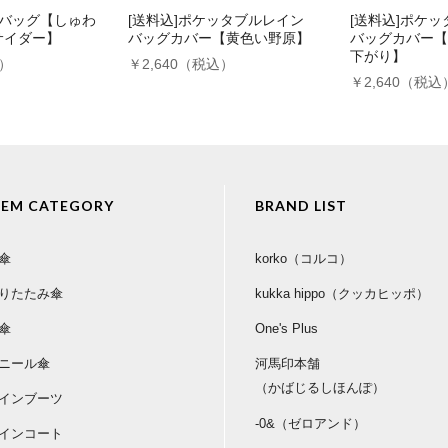
場バッグ【しゅわ
[送料込]ポケッタブルレイン
[送料込]ポケ
サイダー】
バッグカバー【黄色い野原】
バッグカバー【
下がり】
込）
￥2,640（税込）
￥2,640（税込
TEM CATEGORY
BRAND LIST
傘
korko（コルコ）
りたたみ傘
kukka hippo（クッカヒッポ）
傘
One's Plus
ニール傘
河馬印本舗
（かばじるしほんぽ）
インブーツ
-0&（ゼロアンド）
インコート