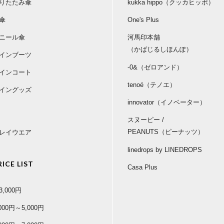
りたたみ傘
kukka hippo（クッカヒッポ）
傘
One's Plus
ニール傘
河馬印本舗
（かばじるしほんぽ）
インブーツ
-0&（ゼロアンド）
インコート
tenoé（テノエ）
イングッズ
innovator（イノベーター）
スヌーピー /
PEANUTS（ピーナッツ）
レイウエア
linedrops by LINEDROPS
RICE LIST
Casa Plus
3,000円
,000円～5,000円