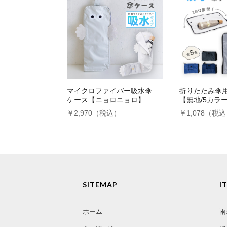
マイクロファイバー吸水傘
折りたたみ傘
ケース【ニョロニョロ】
【無地/5カラ
￥2,970（税込）
￥1,078（税
SITEMAP
I
ホーム
雨