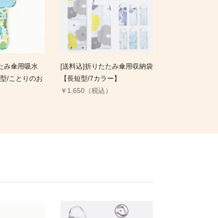
たたみ傘用吸水
[送料込]折りたたみ傘用収納袋
型/ことりのお
【長短型/7カラー】
￥1,650（税込）
）