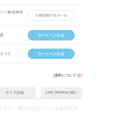
ン一家/在庫切
星
まつり
[
送料について
]
サイズ詳細
LINE DROPSの想い
も安心。機能的な折りたたみ傘用収納