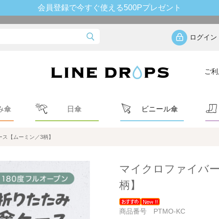
会員登録で今すぐ使える500Pプレゼント
ログイン
ご利
み傘
日傘
ビニール傘
ース【ムーミン／3柄】
マイクロファイバー
柄】
商品番号 PTMO-KC