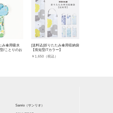
たたみ傘用吸水
[送料込]折りたたみ傘用収納袋
型/ことりのお
【長短型/7カラー】
￥1,650（税込）
）
Sanrio（サンリオ）