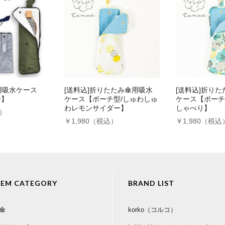
用吸水ケース
[送料込]折りたたみ傘用吸水
[送料込]折り
ー】
ケース【ポーチ型/しゅわしゅ
ケース【ポーチ
わレモンサイダー】
しゃべり】
込）
￥1,980（税込）
￥1,980（税込
TEM CATEGORY
BRAND LIST
傘
korko（コルコ）