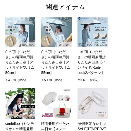
関連アイテム
白の頂（いただ
白の頂（いただ
白の頂（いただ
き）の晴雨兼用折
き）の晴雨兼用折
き）の晴雨兼用折
りたたみ日傘【ア
りたたみ日傘【ア
りたたみ日傘【イ
ウトサイド/スリム
ウトサイド/スリム
ンサイド/Radi-
50cm】
55cm】
cool/2パターン】
￥4,950（税込）
￥5,170（税込）
￥6,600（税込）
centelleo（センテ
晴雨兼用折りたた
[会員限定ないしょ
リオ）の晴雨兼用
み日傘【スヌー
SALE]TEMPERAT