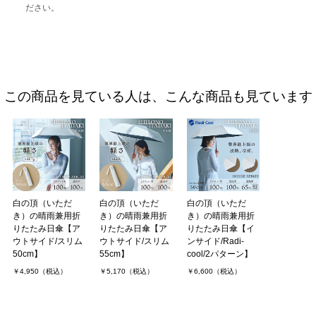
ださい。
この商品を見ている人は、こんな商品も見ています
白の頂（いただ
白の頂（いただ
白の頂（いただ
き）の晴雨兼用折
き）の晴雨兼用折
き）の晴雨兼用折
りたたみ日傘【ア
りたたみ日傘【ア
りたたみ日傘【イ
ウトサイド/スリム
ウトサイド/スリム
ンサイド/Radi-
50cm】
55cm】
cool/2パターン】
￥4,950（税込）
￥5,170（税込）
￥6,600（税込）