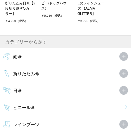
折りたたみ日傘【2
ピー/ドッグハウ
Eのレインシュー
段切り継ぎ/5カ
ス】
ズ 【ALMA
ラー】
GLITTER】
￥5,280（税込）
￥4,290（税込）
￥5,720（税込）
カテゴリーから探す
雨傘
折りたたみ傘
日傘
ビニール傘
レインブーツ