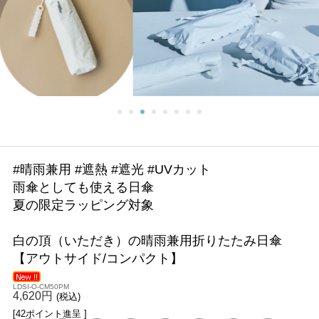
#晴雨兼用 #遮熱 #遮光 #UVカット
雨傘としても使える日傘
夏の限定ラッピング対象
白の頂（いただき）の晴雨兼用折りたたみ日傘
【アウトサイド/コンパクト】
LDSI-O-CM50PM
4,620円
(税込)
[42ポイント進呈 ]