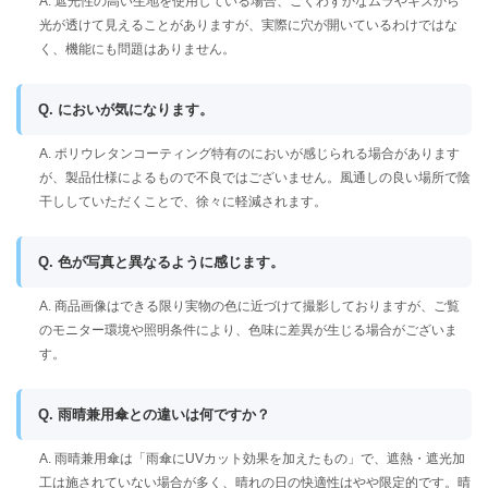
A. 遮光性の高い生地を使用している場合、ごくわずかなムラやキズから
光が透けて見えることがありますが、実際に穴が開いているわけではな
く、機能にも問題はありません。
Q. においが気になります。
A. ポリウレタンコーティング特有のにおいが感じられる場合があります
が、製品仕様によるもので不良ではございません。風通しの良い場所で陰
干ししていただくことで、徐々に軽減されます。
Q. 色が写真と異なるように感じます。
A. 商品画像はできる限り実物の色に近づけて撮影しておりますが、ご覧
のモニター環境や照明条件により、色味に差異が生じる場合がございま
す。
Q. 雨晴兼用傘との違いは何ですか？
A. 雨晴兼用傘は「雨傘にUVカット効果を加えたもの」で、遮熱・遮光加
工は施されていない場合が多く、晴れの日の快適性はやや限定的です。晴