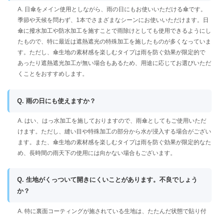
A. 日傘をメイン使用としながら、雨の日にもお使いいただける傘です。
季節や天候を問わず、1本でさまざまなシーンにお使いいただけます。日
傘に撥水加工や防水加工を施すことで雨除けとしても使用できるようにし
たもので、特に最近は遮熱遮光の特殊加工を施したものが多くなっていま
す。ただし、傘生地の素材感を楽しむタイプは雨を防ぐ効果が限定的で
あったり遮熱遮光加工が無い場合もあるため、用途に応じてお選びいただ
くことをおすすめします。
Q. 雨の日にも使えますか？
A. はい、はっ水加工を施しておりますので、雨傘としてもご使用いただ
けます。ただし、縫い目や特殊加工の部分から水が浸入する場合がござい
ます。また、傘生地の素材感を楽しむタイプは雨を防ぐ効果が限定的なた
め、長時間の雨天下の使用には向かない場合もございます。
Q. 生地がくっついて開きにくいことがあります。不良でしょう
か？
A. 特に裏面コーティングが施されている生地は、たたんだ状態で貼り付