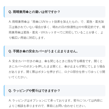
Q. 雨晴兼用傘との違いは何ですか？
A. 雨晴兼用傘は「雨傘にUVカット効果を加えたもの」で、遮熱・遮光加
工は施されていない場合が多く、晴れの日の快適性はやや限定的です。晴
雨兼用傘は遮熱・遮光・UVカットすべてに対応していることが多く、よ
り幅広い用途に対応します。
Q. 手開き傘の安全カバーがうまく止まりません。
A. 安全カバー付きの傘は、傘を閉じるときに指を守る構造です。開くと
きにカバーのボタンを押したまま開くと、傘が止まらず閉じてしまう場合
があります。開く際はボタンを押さずに、ロクロ部分を持ってゆっくり開
いてください。
Q. ラッピングや熨斗はできますか？
A. ラッピングはオプションにて承っております。熨斗については内容に
よりご相談を承りますので、事前にお問い合わせください。