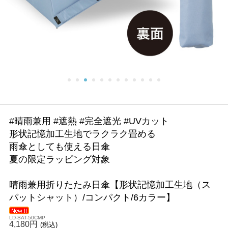
#晴雨兼用 #遮熱 #完全遮光 #UVカット
形状記憶加工生地でラクラク畳める
雨傘としても使える日傘
夏の限定ラッピング対象
晴雨兼用折りたたみ日傘【形状記憶加工生地（ス
パットシャット）/コンパクト/6カラー】
LD-SAT-50CMP
4,180円
(税込)