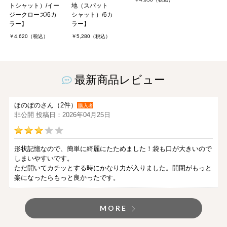
トシャット）/イー
地（スパット
ジークローズ/6カ
シャット）/6カ
ラー】
ラー】
￥4,620（税込）
￥5,280（税込）
最新商品レビュー
ほのぼのさん（2件）
購入者
非公開 投稿日：2026年04月25日
形状記憶なので、簡単に綺麗にたためました！袋も口が大きいので
しまいやすいです。
ただ開いてカチッとする時にかなり力が入りました。開閉がもっと
楽になったらもっと良かったです。
MORE