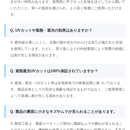
きやすい特性があります。使用前に手でそっと生地をほぐしてから開いて
いただくと、骨への負担を避けられ、より長く快適にご使用いただけま
す。
Q. UVカットや遮熱・遮光の効果はありますか？
A. 紫外線を通しにくく、太陽の熱や光をやわらげる加工が施された生地
を使用しています。ただし、照り返しなどの外的要因により実際の体感に
は差が生じる場合があります。
Q. 遮熱遮光UVカットは100%保証されていますか？
A. 遮熱・遮光・UVカット率は生地単体での検査結果に基づいておりま
す。製品全体としての完全な遮蔽を保証するものではなく、ご使用環境に
よって体感に差が生じる場合があります。
Q. 製品の裏面に小さなキズやムラが見られることがあります。
A. 製造工程上、裏面コーティング部分に微細なムラや擦れが見られるこ
とがありますが、機能性や使用上の品質に影響のない範囲であり、不良品