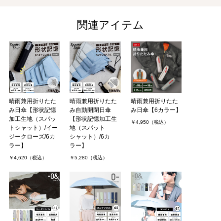
関連アイテム
晴雨兼用折りたた
晴雨兼用折りたた
晴雨兼用折りたた
み日傘【形状記憶
み自動開閉日傘
み日傘【6カラー】
加工生地（スパッ
【形状記憶加工生
￥4,950（税込）
トシャット）/イー
地（スパット
ジークローズ/6カ
シャット）/6カ
ラー】
ラー】
￥4,620（税込）
￥5,280（税込）