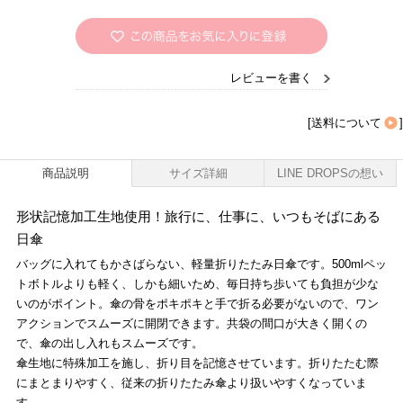
レビューを書く
[
送料について
]
商品説明
サイズ詳細
LINE DROPSの想い
形状記憶加工生地使用！旅行に、仕事に、いつもそばにある
日傘
バッグに入れてもかさばらない、軽量折りたたみ日傘です。500mlペッ
トボトルよりも軽く、しかも細いため、毎日持ち歩いても負担が少な
いのがポイント。傘の骨をポキポキと手で折る必要がないので、ワン
アクションでスムーズに開閉できます。共袋の間口が大きく開くの
で、傘の出し入れもスムーズです。
傘生地に特殊加工を施し、折り目を記憶させています。折りたたむ際
にまとまりやすく、従来の折りたたみ傘より扱いやすくなっていま
す。