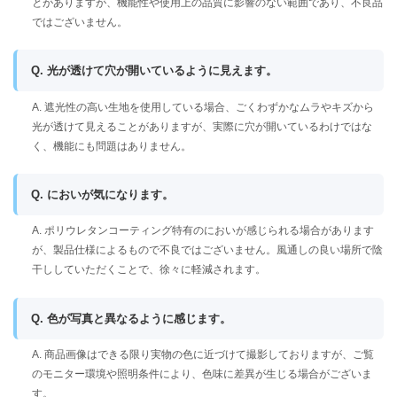
とがありますが、機能性や使用上の品質に影響のない範囲であり、不良品
ではございません。
Q. 光が透けて穴が開いているように見えます。
A. 遮光性の高い生地を使用している場合、ごくわずかなムラやキズから
光が透けて見えることがありますが、実際に穴が開いているわけではな
く、機能にも問題はありません。
Q. においが気になります。
A. ポリウレタンコーティング特有のにおいが感じられる場合があります
が、製品仕様によるもので不良ではございません。風通しの良い場所で陰
干ししていただくことで、徐々に軽減されます。
Q. 色が写真と異なるように感じます。
A. 商品画像はできる限り実物の色に近づけて撮影しておりますが、ご覧
のモニター環境や照明条件により、色味に差異が生じる場合がございま
す。