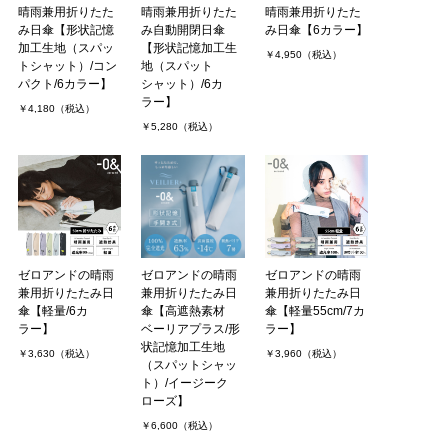
晴雨兼用折りたた
晴雨兼用折りたた
晴雨兼用折りたた
コロさん（1件）
購入者
み日傘【形状記憶
み自動開閉日傘
み日傘【6カラー】
非公開 投稿日：2026年06月14日
加工生地（スパッ
【形状記憶加工生
￥4,950（税込）
トシャット）/コン
地（スパット
パクト/6カラー】
シャット）/6カ
ラー】
本当に畳むの楽です。
￥4,180（税込）
通勤用に購入したのですが、コンパクトだから小さいカバンにも入
￥5,280（税込）
るし、お休みの日のお出掛けでも使ってます。
たたみづらいと結局使わなくなるので、形状記憶はありがたいで
す。
ワガママを．．．
MORE
ゼロアンドの晴雨
ゼロアンドの晴雨
ゼロアンドの晴雨
兼用折りたたみ日
兼用折りたたみ日
兼用折りたたみ日
傘【軽量/6カ
傘【高遮熱素材
傘【軽量55cm/7カ
ラー】
ベーリアプラス/形
ラー】
状記憶加工生地
￥3,630（税込）
￥3,960（税込）
（スパットシャッ
ト）/イージーク
ローズ】
￥6,600（税込）