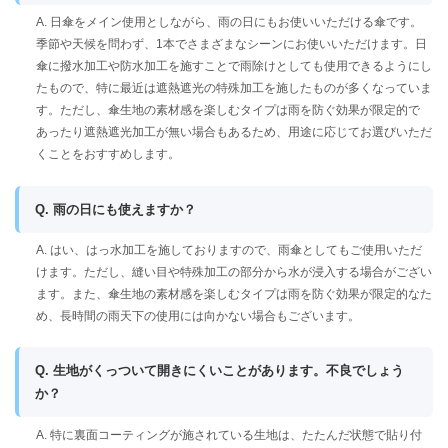
A. 日傘をメイン使用としながら、雨の日にもお使いいただける傘です。
季節や天候を問わず、1本でさまざまなシーンにお使いいただけます。日
傘に撥水加工や防水加工を施すことで雨除けとしても使用できるようにし
たもので、特に最近は遮熱遮光の特殊加工を施したものが多くなっていま
す。ただし、傘生地の素材感を楽しむタイプは雨を防ぐ効果が限定的で
あったり遮熱遮光加工が無い場合もあるため、用途に応じてお選びいただ
くことをおすすめします。
Q. 雨の日にも使えますか？
A. はい、はっ水加工を施しておりますので、雨傘としてもご使用いただ
けます。ただし、縫い目や特殊加工の部分から水が浸入する場合がござい
ます。また、傘生地の素材感を楽しむタイプは雨を防ぐ効果が限定的なた
め、長時間の雨天下の使用には向かない場合もございます。
Q. 生地がくっついて開きにくいことがあります。不良でしょう
か？
A. 特に裏面コーティングが施されている生地は、たたんだ状態で貼り付