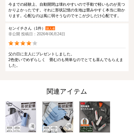
今までの経験上、自動開閉は壊れやすいので手動で軽いものが見つ
かりよかったです。それに形状記憶の生地は畳みやすく本当に助か
ります。心配なのは風に弱そうなのでそこが少しだけ心配です。
センイチさん（1件）
購入者
非公開 投稿日：2026年06月24日
父の日に主人にプレゼントしました。
2色使いでめずらしく 畳むのも簡単なのでとても喜んでもらえま
した。
トマさん（1件）
購入者
非公開 投稿日：2026年06月17日
関連アイテム
形状記憶の折りたたみ日傘がほしく、検索してたどり着きました！
とても軽く持ち運びに便利です。
開く時は少し力がいりますが、閉じる時は軽くパッと閉じてくれま
す。
形状記憶なので畳みやすいですが、折り目通．．．