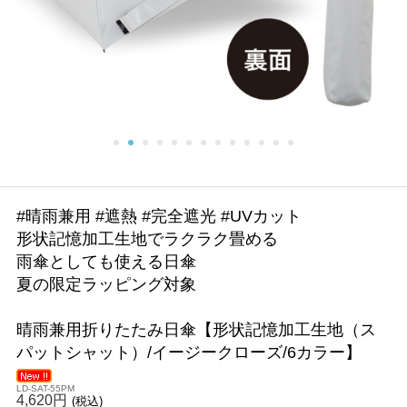
#晴雨兼用 #遮熱 #完全遮光 #UVカット
形状記憶加工生地でラクラク畳める
雨傘としても使える日傘
夏の限定ラッピング対象
晴雨兼用折りたたみ日傘【形状記憶加工生地（ス
パットシャット）/イージークローズ/6カラー】
LD-SAT-55PM
4,620円
(税込)