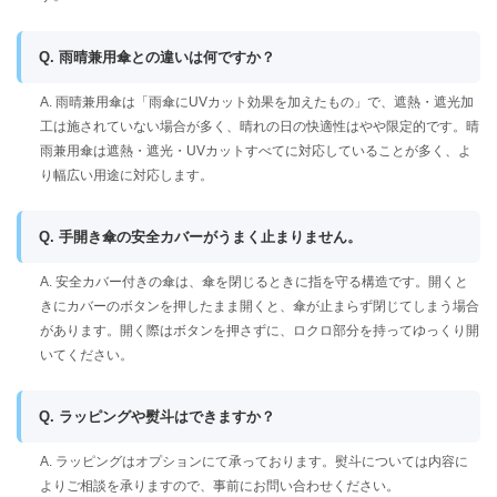
Q. 雨晴兼用傘との違いは何ですか？
A. 雨晴兼用傘は「雨傘にUVカット効果を加えたもの」で、遮熱・遮光加
工は施されていない場合が多く、晴れの日の快適性はやや限定的です。晴
雨兼用傘は遮熱・遮光・UVカットすべてに対応していることが多く、よ
り幅広い用途に対応します。
Q. 手開き傘の安全カバーがうまく止まりません。
A. 安全カバー付きの傘は、傘を閉じるときに指を守る構造です。開くと
きにカバーのボタンを押したまま開くと、傘が止まらず閉じてしまう場合
があります。開く際はボタンを押さずに、ロクロ部分を持ってゆっくり開
いてください。
Q. ラッピングや熨斗はできますか？
A. ラッピングはオプションにて承っております。熨斗については内容に
よりご相談を承りますので、事前にお問い合わせください。