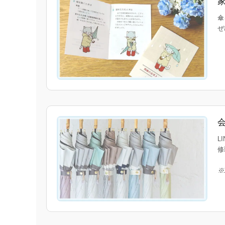
傘
ぜ
L
修
※