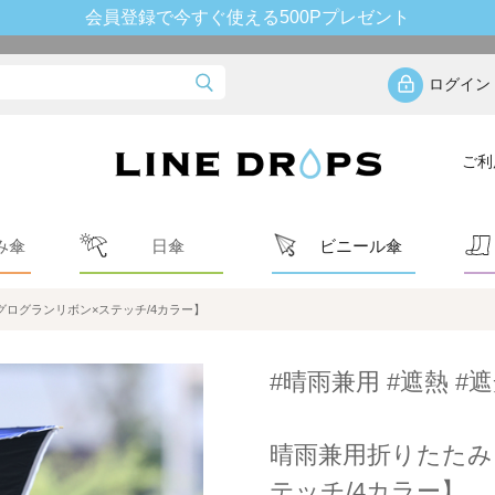
会員登録で今すぐ使える500Pプレゼント
ログイン
ご利
み傘
日傘
ビニール傘
ログランリボン×ステッチ/4カラー】
#晴雨兼用 #遮熱 #遮
晴雨兼用折りたたみ
テッチ/4カラー】