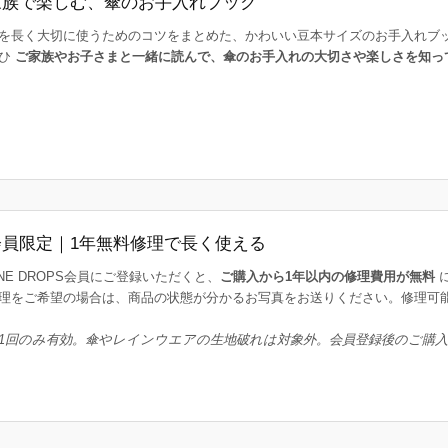
家族で楽しむ、傘のお手入れブック
を長く大切に使うためのコツをまとめた、かわいい豆本サイズのお手入れブ
ひ
ご家族やお子さまと一緒に読んで、傘のお手入れの大切さや楽しさを知っ
会員限定｜1年無料修理で長く使える
INE DROPS会員にご登録いただくと、
ご購入から1年以内の修理費用が無料
理をご希望の場合は、商品の状態が分かるお写真をお送りください。修理可
1回のみ有効。傘やレインウエアの生地破れは対象外。会員登録後のご購