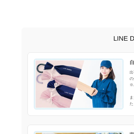
LIN
出
の
※
ま