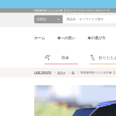
晴雨兼用折りたたみ日傘【グログランリボン×ステッチ/4カラー】
ホーム
傘への想い
傘の選び方
雨傘
折りたた
LINE DROPS
カラー
白
晴雨兼用折りたたみ日傘【グ