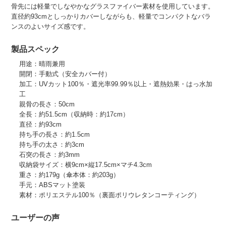
骨先には軽量でしなやかなグラスファイバー素材を使用しています。
直径約93cmとしっかりカバーしながらも、軽量でコンパクトなバラ
ンスのよいサイズ感です。
製品スペック
用途：晴雨兼用
開閉：手動式（安全カバー付）
加工：UVカット100％・遮光率99.99％以上・遮熱効果・はっ水加
工
親骨の長さ：50cm
全長：約51.5cm（収納時：約17cm）
直径：約93cm
持ち手の長さ：約1.5cm
持ち手の太さ：約3cm
石突の長さ：約3mm
収納袋サイズ：横9cm×縦17.5cm×マチ4.3cm
重さ：約179g（傘本体：約203g）
手元：ABSマット塗装
素材：ポリエステル100％（裏面ポリウレタンコーティング）
ユーザーの声