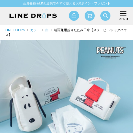
会員登録＆LINE連携で今すぐ使える500ポイントプレゼント
LINE DROPS
カラー
白
晴雨兼用折りたたみ日傘【スヌーピー/ドッグハウ
ス】