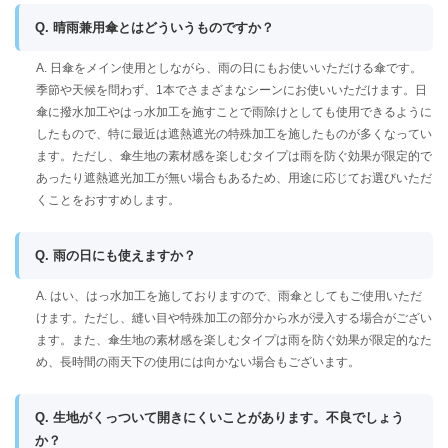
Q. 晴雨兼用傘とはどういうものですか？
A. 日傘をメイン使用としながら、雨の日にもお使いいただける傘です。
季節や天候を問わず、1本でさまざまなシーンにお使いいただけます。日
傘に撥水加工やはっ水加工を施すことで雨除けとしても使用できるように
したもので、特に最近は遮熱遮光の特殊加工を施したものが多くなってい
ます。ただし、傘生地の素材感を楽しむタイプは雨を防ぐ効果が限定的で
あったり遮熱遮光加工が無い場合もあるため、用途に応じてお選びいただ
くことをおすすめします。
Q. 雨の日にも使えますか？
A. はい、はっ水加工を施しておりますので、雨傘としてもご使用いただ
けます。ただし、縫い目や特殊加工の部分から水が浸入する場合がござい
ます。また、傘生地の素材感を楽しむタイプは雨を防ぐ効果が限定的なた
め、長時間の雨天下の使用には向かない場合もございます。
Q. 生地がくっついて開きにくいことがあります。不良でしょう
か？