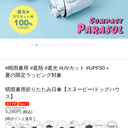
#晴雨兼用 #遮熱 #遮光 #UVカット #UPF50＋
夏の限定ラッピング対象
晴雨兼用折りたたみ日傘【スヌーピー/ドッグハウ
ス】
SNP-CM50PM-1
5,280円
(税込)
[48ポイント進呈 ]