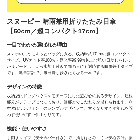
スヌーピー 晴雨兼用折りたたみ日傘
【50cm／超コンパクト17cm】
一目でわかる選ばれる理由
スマホのようにすっとバッグに入る、収納時約17cmの超コンパクト
サイズ。UVカット率100％・遮光率99.99％以上で強い日差しをしっ
かりガードし、はっ水加工付きで雨の日にも対応する晴雨兼用タイプ
です。軽量設計で、毎日持ち歩きたくなる一本です。
デザインの特徴
収納袋はドッグハウスをモチーフにした遊び心のあるデザイン。屋根
部分がフラップになっており、細部までこだわりが感じられます。傘
本体はワンポイントのシンプルデザインで、甘くなりすぎず年代を問
わず使いやすい仕上がりです。
機能・使いやすさ
手開きタイプ（安全カバー付き）で、指をはさみにくい安心設計。親