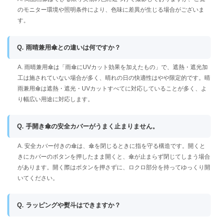
のモニター環境や照明条件により、色味に差異が生じる場合がございま
す。
Q. 雨晴兼用傘との違いは何ですか？
A. 雨晴兼用傘は「雨傘にUVカット効果を加えたもの」で、遮熱・遮光加
工は施されていない場合が多く、晴れの日の快適性はやや限定的です。晴
雨兼用傘は遮熱・遮光・UVカットすべてに対応していることが多く、よ
り幅広い用途に対応します。
Q. 手開き傘の安全カバーがうまく止まりません。
A. 安全カバー付きの傘は、傘を閉じるときに指を守る構造です。開くと
きにカバーのボタンを押したまま開くと、傘が止まらず閉じてしまう場合
があります。開く際はボタンを押さずに、ロクロ部分を持ってゆっくり開
いてください。
Q. ラッピングや熨斗はできますか？