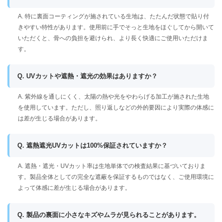
A. 特に裏面コーティングが施されている生地は、たたんだ状態で貼り付
きやすい特性があります。使用前に手でそっと生地をほぐしてから開いて
いただくと、骨への負担を避けられ、より長く快適にご使用いただけま
す。
Q. UVカットや遮熱・遮光の効果はありますか？
A. 紫外線を通しにくく、太陽の熱や光をやわらげる加工が施された生地
を使用しています。ただし、照り返しなどの外的要因により実際の体感に
は差が生じる場合があります。
Q. 遮熱遮光UVカットは100%保証されていますか？
A. 遮熱・遮光・UVカット率は生地単体での検査結果に基づいておりま
す。製品全体としての完全な遮蔽を保証するものではなく、ご使用環境に
よって体感に差が生じる場合があります。
Q. 製品の裏面に小さなキズやムラが見られることがあります。