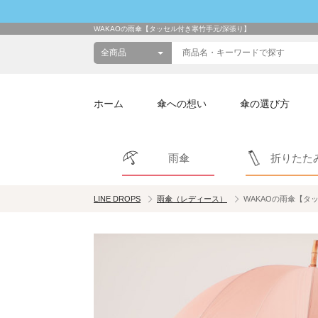
WAKAOの雨傘【タッセル付き寒竹手元/深張り】
ホーム
傘への想い
傘の選び方
雨傘
折りたた
LINE DROPS
雨傘（レディース）
WAKAOの雨傘【タ