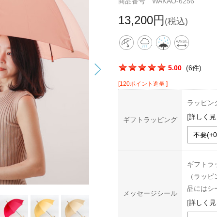
商品番号 WAKAO-6256
13,200円
(税込)
この商品の平均評価：
5.00
(6件)
[120ポイント進呈 ]
ラッピン
[
詳しく見
ギフトラッピング
ギフトラ
（ラッピ
品にはシ
メッセージシール
[
詳しく見