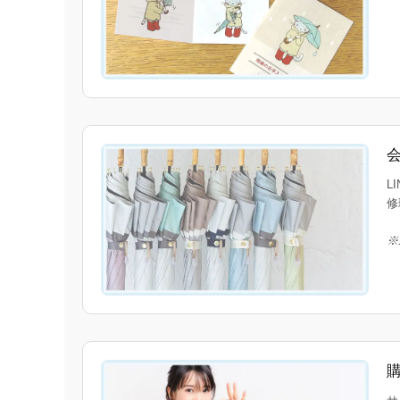
L
修
※