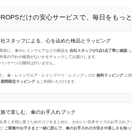
E DROPSだけの安心サービスで、毎日をもっ
自社スタッフによる、心を込めた検品とラッピング
荷前に、傘やレインウエアなどの商品を
自社スタッフが1点1点丁寧に確認
し
外装の汚れや破損がないかをチェックしてお届けします。
パッケージの開封は行いません。
た、傘・レインウエア・レインブーツ・レイングッズの
無料ラッピング
に対
た
期間限定ラッピング
もご利用いただけます。
家族で楽しむ、傘のお手入れブック
を長く大切に使うためのコツをまとめた、かわいい豆本サイズのお手入れブ
ひ
ご家族やお子さまと一緒に読んで、傘のお手入れの大切さや楽しさを知っ