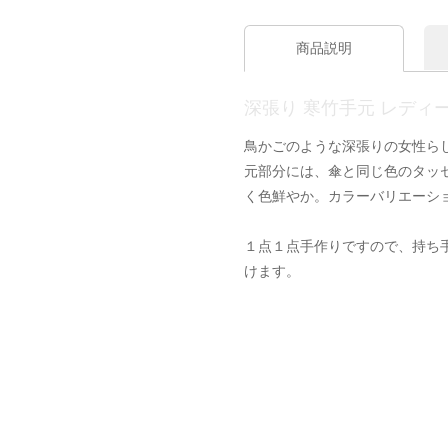
商品説明
深張り 寒竹手元 レディ
鳥かごのような深張りの女性ら
元部分には、傘と同じ色のタッ
く色鮮やか。カラーバリエーシ
１点１点手作りですので、持ち
けます。