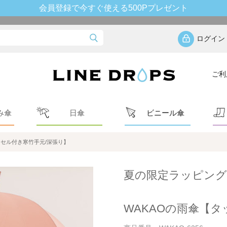
会員登録で今すぐ使える500Pプレゼント
ログイン
ご利
み傘
日傘
ビニール傘
ッセル付き寒竹手元/深張り】
夏の限定ラッピング
WAKAOの雨傘【