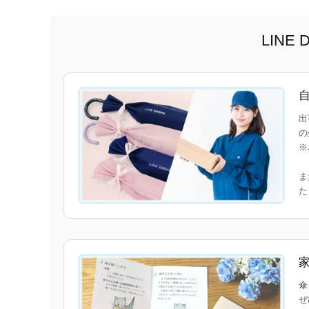
LIN
出
の
※
ま
傘
ぜ