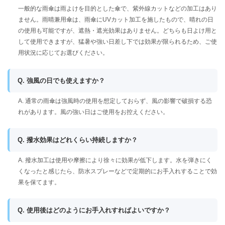
一般的な雨傘は雨よけを目的とした傘で、紫外線カットなどの加工はあり
ません。雨晴兼用傘は、雨傘にUVカット加工を施したもので、晴れの日
の使用も可能ですが、遮熱・遮光効果はありません。どちらも日よけ用と
して使用できますが、猛暑や強い日差し下では効果が限られるため、ご使
用状況に応じてお選びください。
Q. 強風の日でも使えますか？
A. 通常の雨傘は強風時の使用を想定しておらず、風の影響で破損する恐
れがあります。風の強い日はご使用をお控えください。
Q. 撥水効果はどれくらい持続しますか？
A. 撥水加工は使用や摩擦により徐々に効果が低下します。水を弾きにく
くなったと感じたら、防水スプレーなどで定期的にお手入れすることで効
果を保てます。
Q. 使用後はどのようにお手入れすればよいですか？