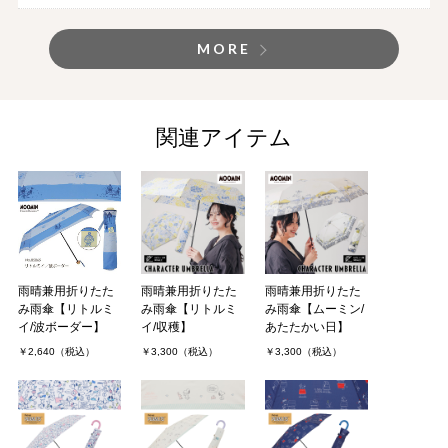
MORE
関連アイテム
雨晴兼用折りたた
雨晴兼用折りたた
雨晴兼用折りたた
み雨傘【リトルミ
み雨傘【リトルミ
み雨傘【ムーミン/
イ/波ボーダー】
イ/収穫】
あたたかい日】
￥2,640（税込）
￥3,300（税込）
￥3,300（税込）