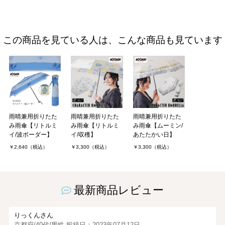
この商品を見ている人は、こんな商品も見ています
雨晴兼用折りたた
雨晴兼用折りたた
雨晴兼用折りたた
み雨傘【リトルミ
み雨傘【リトルミ
み雨傘【ムーミン/
イ/波ボーダー】
イ/収穫】
あたたかい日】
￥2,640（税込）
￥3,300（税込）
￥3,300（税込）
最新商品レビュー
りっくんさん
京都府/40代/男性 投稿日：2023年07月12日