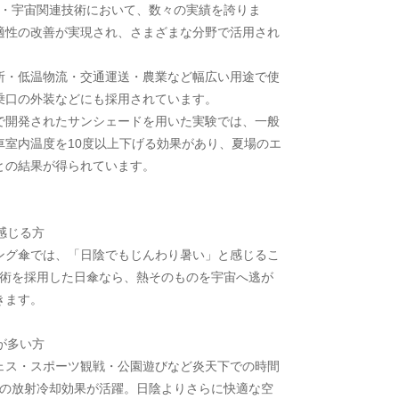
自動車・宇宙関連技術において、数々の実績を誇りま
適性の改善が実現され、さまざまな分野で活用され
所・低温物流・交通運送・農業など幅広い用途で使
乗口の外装などにも採用されています。
で開発されたサンシェードを用いた実験では、一般
車室内温度を10度以上下げる効果があり、夏場のエ
との結果が得られています。
感じる方
グ傘では、「日陰でもじんわり暑い」と感じるこ
ol技術を採用した日傘なら、熱そのものを宇宙へ逃が
きます。
が多い方
ス・スポーツ観戦・公園遊びなど炎天下での時間
oolの放射冷却効果が活躍。日陰よりさらに快適な空