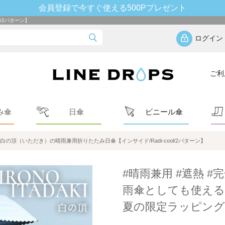
会員登録で今すぐ使える500Pプレゼント
/2パターン】
ログイン
ご利
み傘
日傘
ビニール傘
白の頂（いただき）の晴雨兼用折りたたみ日傘【インサイド/Radi-cool/2パターン】
#晴雨兼用 #遮熱 #
雨傘としても使える
夏の限定ラッピング