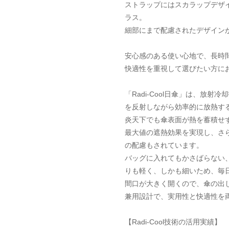
ストラップにはスカラップデザ
ラス。
細部にまで配慮されたデザイン
安心感のある使い心地で、長時
快適性を重視して選びたい方に
「Radi-Cool日傘」は、放
を反射しながら効率的に放熱す
炎天下でも傘表面が熱を蓄積せ
最大値の遮熱効果を実現し、さ
の配慮もされています。
バッグに入れてもかさばらない、
りも軽く、しかも細いため、毎
間口が大きく開くので、傘の出
兼用設計で、実用性と快適性を
【Radi-Cool技術の活用実績】