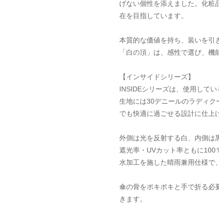
げない個性を添えました。化粧
在を目指しています。
本質的な価値を持ち、装いを引
「白の頂」は、感性で選び、機
【インサイドシリーズ】
INSIDEシリーズは、使用し
生地には30デニールのラディ
でも快適に過ごせる設計に仕上
外側は光を反射する白、内側は
遮光率・UVカット率ともに10
水加工を施した晴雨兼用仕様で
傘の骨をポキポキと手で折る必
きます。