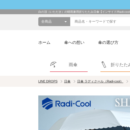
白の頂（いただき）の晴雨兼用折りたたみ日傘【インサイド/Radi-cool
ホーム
傘への想い
傘の選び方
雨傘
折りたた
LINE DROPS
日傘
日傘 ラディクール（Radi-cool）