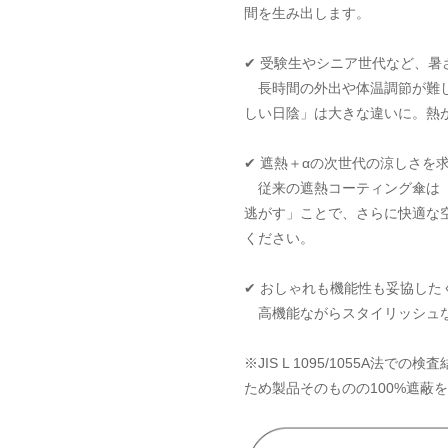
間を生み出します。
✔ 受験生やシニア世代など、暑
長時間の外出や体温調節が難し
しい日陰」は大きな違いに。熱
✔ 遮熱＋αの次世代の涼しさを
従来の遮熱コーティング傘は「熱
逃がす」ことで、さらに快適な
ください。
✔ おしゃれも機能性も妥協した
高機能ながらスタイリッシュな
※JIS L 1095/1055A
ため製品そのものの100%遮蔽