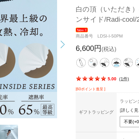
白の頂（いただき）
ンサイド/Radi-coo
商品番号 LDSI-I-50PM
6,600円
(税込)
この商品の平均評価：
5.00
(1件)
[60ポイント進呈 ]
ラッピン
[
詳しく見
ギフトラッピング