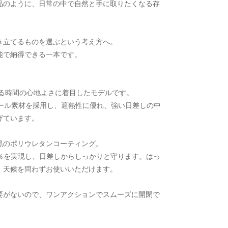
品のように、日常の中で自然と手に取りたくなる存
き立てるものを選ぶという考え方へ。
能で納得できる一本です。
ている時間の心地よさに着目したモデルです。
クール素材を採用し、遮熱性に優れ、強い日差しの中
げています。
黒のポリウレタンコーティング。
0％を実現し、日差しからしっかりと守ります。はっ
、天候を問わずお使いいただけます。
要がないので、ワンアクションでスムーズに開閉で