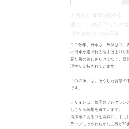
本質的な価値を極める 
適に。」/炎天下でも木
感するRadi-Cool日傘
ここ数年、日傘は「外側は白、
の日傘が選ばれる理由はより明
見た目の美しさだけでなく、遮
理性が支持されています。
「白の頂」は、そうした背景の
です。
デザインは、韓国のフレグラン
しさから着想を得ています。
清潔感のある白を基調に、手元
ラップにはやわらかな曲線が印