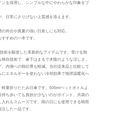
インを採用し、シンプルな中にやわらかな印象をプ
が、日常にさりげない上質感を添えます。
間の外出や真夏の強い日差しにも対応。
おすすめの一本です。
射冷却技術を駆使した革新的なアイテムです。受ける熱
る独自技術で、傘下はまるで木陰のような涼しさ。
ず、内側への熱伝導も軽減。当社従来品と比較して
らにエネルギーを使わない冷却効果で地球温暖化へ
軽量折りたたみ日傘です。500mlペットボトルよ
日持ち歩いても負担が少ないのがポイント。共袋の
し入れもスムーズです。雨の日にも使用できる晴雨
両立した一品です。