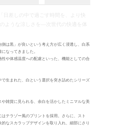
「日差しの中で過ごす時間を、より快
陰のような涼しさを―次世代の快適を体
内側は黒」が良いという考え方が広く浸透し、白系
確になってきました。
熱性や体感温度への配慮といった、機能としての合
中で生まれた、白という選択を突き詰めたシリーズ
スや雑貨に見られる、余白を活かしたミニマルな美
にはテラゾー風のプリントを採用。さらに、スト
象的なスカラップデザインを取り入れ、細部にさり