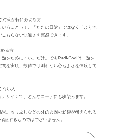
さ対策が特に必要な方
い方にとって、「ただの日陰」ではなく「より涼
がこもらない快適さを実感できます。
求める方
をためにくい」だけ。でもRadi-Coolは「熱を
空間を実現。数値では測れない心地よさを体験して
くない人
デザインで、どんなコーデにも馴染みます。
法での検査結果。照り返しなどの外的要因の影響が考えられる
を保証するものではございません。