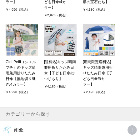
ラー】
ども日傘/4カ
畑の宝石たち】
ラー】
￥4,950（税込）
￥4,180（税込）
￥2,970（税込）
Ciel Petit（シエル
[送料込]キッズ晴雨
[期間限定送料込]
プチ）のキッズ晴
兼用折りたたみ日
キッズ晴雨兼用折
雨兼用折りたたみ
傘【子ども日傘/ひ
りたたみ日傘【子
日傘【無地切り継
つじもり】
ども日傘/5カ
ぎ/4カラー】
ラー】
￥4,180（税込）
￥4,290（税込）
￥2,420（税込）
カテゴリーから探す
雨傘