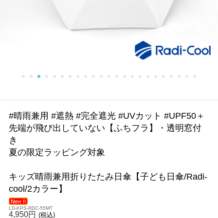
#晴雨兼用 #遮熱 #完全遮光 #UVカット #UPF50＋
先端が飛び出していない【ふちフラ】・透明窓付
き
夏の限定ラッピング対象
キッズ晴雨兼用折りたたみ日傘【子ども日傘/Radi-
cool/2カラー】
LD-KPS-RDC-55MT
4,950円
(税込)