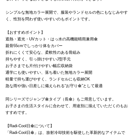
シンプルな無地カラー展開で、服装やランドセルの色にもなじみやす
く、性別を問わず使いやすいのもポイントです。
【おすすめポイント】
遮熱・遮光・UVカット・はっ水の高機能晴雨兼用傘
親骨55cmでしっかり体をカバー
折れにくくて安心な、柔軟性のある骨組み
持ちやすく、引っ掛けやすいJ型手元
お子さまでも片付けやすい幅広収納袋
通学にも使いやすい、落ち着いた無地カラー展開
軽量で持ち運びやすく、ランドセルにも収納OK
急な雨や強い日差しに備えられる“お守り傘”として最適
同シリーズでジャンプ傘タイプ（長傘）もご用意しています。
お子さまの生活スタイルに合わせて、用途別に揃えていただくのもお
すすめです。
【Radi-Cool日傘について】
「Radi-Cool日傘」は、放射冷却技術を駆使した革新的なアイテムで