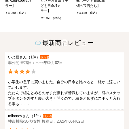
傘/Radi-cool/2カ
りたたみ日傘【子
傘【子ども日傘/花
ラー】
ども日傘/4カ
畑の宝石たち】
ラー】
￥4,950（税込）
￥4,180（税込）
￥2,970（税込）
最新商品レビュー
いと夏さん（1件）
購入者
非公開 投稿日：2026年08月02日
小学生の息子に買いました。自分の日傘と比べると、確かに涼しい
気がします。
たたんで紐をとめるのがまだ慣れず苦戦していますが、袋のスナッ
プボタンを外すと袋が大きく開くので、紐をとめずにズボッと入れ
る事も．．．
mihoneyさん（1件）
購入者
神奈川県/30代/女性 投稿日：2026年06月02日