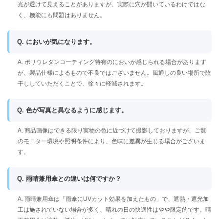
光が透けて見えることがありますが、実際に穴が開いているわけではな
く、機能にも問題はありません。
Q. においが気になります。
A. ポリウレタンコーティング特有のにおいが感じられる場合があります
が、製品仕様によるもので不良ではございません。風通しの良い場所で陰
干ししていただくことで、徐々に軽減されます。
Q. 色が写真と異なるように感じます。
A. 商品画像はできる限り実物の色に近づけて撮影しておりますが、ご覧
のモニター環境や照明条件により、色味に差異が生じる場合がございま
す。
Q. 雨晴兼用傘との違いは何ですか？
A. 雨晴兼用傘は「雨傘にUVカット効果を加えたもの」で、遮熱・遮光加
工は施されていない場合が多く、晴れの日の快適性はやや限定的です。晴