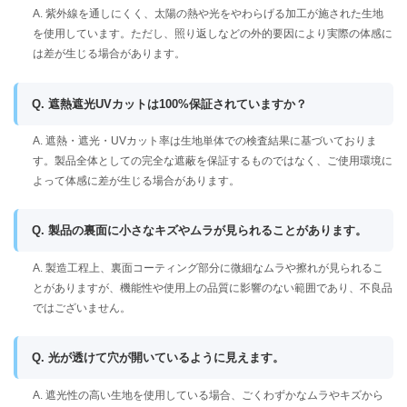
A. 紫外線を通しにくく、太陽の熱や光をやわらげる加工が施された生地
を使用しています。ただし、照り返しなどの外的要因により実際の体感に
は差が生じる場合があります。
Q. 遮熱遮光UVカットは100%保証されていますか？
A. 遮熱・遮光・UVカット率は生地単体での検査結果に基づいておりま
す。製品全体としての完全な遮蔽を保証するものではなく、ご使用環境に
よって体感に差が生じる場合があります。
Q. 製品の裏面に小さなキズやムラが見られることがあります。
A. 製造工程上、裏面コーティング部分に微細なムラや擦れが見られるこ
とがありますが、機能性や使用上の品質に影響のない範囲であり、不良品
ではございません。
Q. 光が透けて穴が開いているように見えます。
A. 遮光性の高い生地を使用している場合、ごくわずかなムラやキズから