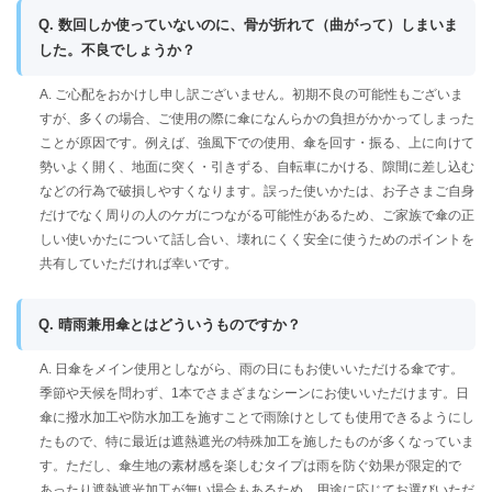
Q. 数回しか使っていないのに、骨が折れて（曲がって）しまいま
した。不良でしょうか？
A. ご心配をおかけし申し訳ございません。初期不良の可能性もございま
すが、多くの場合、ご使用の際に傘になんらかの負担がかかってしまった
ことが原因です。例えば、強風下での使用、傘を回す・振る、上に向けて
勢いよく開く、地面に突く・引きずる、自転車にかける、隙間に差し込む
などの行為で破損しやすくなります。誤った使いかたは、お子さまご自身
だけでなく周りの人のケガにつながる可能性があるため、ご家族で傘の正
しい使いかたについて話し合い、壊れにくく安全に使うためのポイントを
共有していただければ幸いです。
Q. 晴雨兼用傘とはどういうものですか？
A. 日傘をメイン使用としながら、雨の日にもお使いいただける傘です。
季節や天候を問わず、1本でさまざまなシーンにお使いいただけます。日
傘に撥水加工や防水加工を施すことで雨除けとしても使用できるようにし
たもので、特に最近は遮熱遮光の特殊加工を施したものが多くなっていま
す。ただし、傘生地の素材感を楽しむタイプは雨を防ぐ効果が限定的で
あったり遮熱遮光加工が無い場合もあるため、用途に応じてお選びいただ