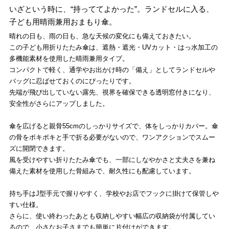
いざという時に、“持っててよかった”。ランドセルに入る、
子ども用晴雨兼用おまもり傘。
晴れの日も、雨の日も、急な天候の変化にも備えておきたい。
この子ども用折りたたみ傘は、遮熱・遮光・UVカット・はっ水加工の
多機能素材を使用した晴雨兼用タイプ。
コンパクトで軽く、通学やお出かけ時の「備え」としてランドセルや
バッグに忍ばせておくのにぴったりです。
先端が飛び出していない露先、視界を確保できる透明窓付きになり、
安全性がさらにアップしました。
傘を広げると親骨55cmのしっかりサイズで、体をしっかりカバー。傘
の骨をポキポキと手で折る必要がないので、ワンアクションでスムー
ズに開閉できます。
風を受けやすい折りたたみ傘でも、一部にしなやかさと丈夫さを兼ね
備えた素材を使用した骨組みで、耐久性にも配慮しています。
持ち手はJ型手元で握りやすく、学校やお店でフックに掛けて保管しや
すい仕様。
さらに、使い終わったあとも収納しやすい幅広の収納袋が付属してい
るので、小さなお子さまでも簡単に片付けができます。