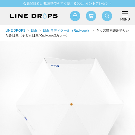
会員登録＆LINE連携で今すぐ使える500ポイントプレゼント
LINE DROPS
日傘
日傘 ラディクール（Radi-cool）
キッズ晴雨兼用折りた
たみ日傘【子ども日傘/Radi-cool/2カラー】