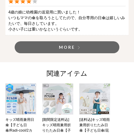
4歳の娘に幼稚園の送迎用に買いました！
いつもママの傘を取ろうとしてたので、自分専用の日傘は嬉しいみ
たいで、毎日さしています。
小さい子には重いかなというぐらいです。
MORE
関連アイテム
キッズ晴雨兼用日
[期間限定送料込]
[送料込]キッズ晴雨
傘【子ども日
キッズ晴雨兼用折
兼用折りたたみ日
傘/Radi-cool/2カ
りたたみ日傘【子
傘【子ども日傘/花