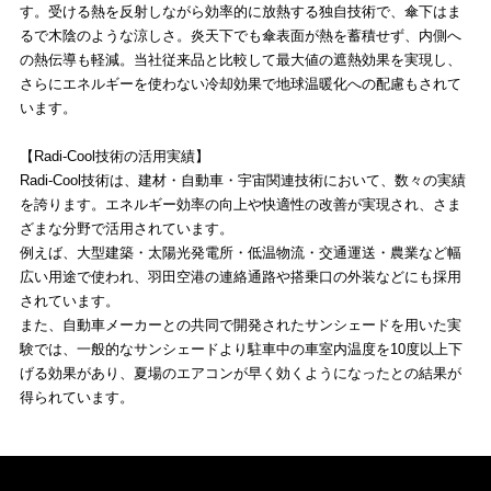
す。受ける熱を反射しながら効率的に放熱する独自技術で、傘下はま
るで木陰のような涼しさ。炎天下でも傘表面が熱を蓄積せず、内側へ
の熱伝導も軽減。当社従来品と比較して最大値の遮熱効果を実現し、
さらにエネルギーを使わない冷却効果で地球温暖化への配慮もされて
います。
【Radi-Cool技術の活用実績】
Radi-Cool技術は、建材・自動車・宇宙関連技術において、数々の実績
を誇ります。エネルギー効率の向上や快適性の改善が実現され、さま
ざまな分野で活用されています。
例えば、大型建築・太陽光発電所・低温物流・交通運送・農業など幅
広い用途で使われ、羽田空港の連絡通路や搭乗口の外装などにも採用
されています。
また、自動車メーカーとの共同で開発されたサンシェードを用いた実
験では、一般的なサンシェードより駐車中の車室内温度を10度以上下
げる効果があり、夏場のエアコンが早く効くようになったとの結果が
得られています。