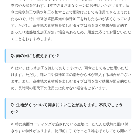
季節や天候を問わず、1本でさまざまなシーンにお使いいただけます。日
傘に撥水加工や防水加工を施すことで雨除けとしても使用できるようにし
たもので、特に最近は遮熱遮光の特殊加工を施したものが多くなっていま
す。ただし、傘生地の素材感を楽しむタイプは雨を防ぐ効果が限定的で
あったり遮熱遮光加工が無い場合もあるため、用途に応じてお選びいただ
くことをおすすめします。
Q. 雨の日にも使えますか？
A. はい、はっ水加工を施しておりますので、雨傘としてもご使用いただ
けます。ただし、縫い目や特殊加工の部分から水が浸入する場合がござい
ます。また、傘生地の素材感を楽しむタイプは雨を防ぐ効果が限定的なた
め、長時間の雨天下の使用には向かない場合もございます。
Q. 生地がくっついて開きにくいことがあります。不良でしょう
か？
A. 特に裏面コーティングが施されている生地は、たたんだ状態で貼り付
きやすい特性があります。使用前に手でそっと生地をほぐしてから開いて