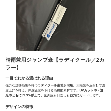
晴雨兼用ジャンプ傘【ラディクール／2カ
ラー】
一目でわかる選ばれる理由
強力な遮熱効果を持つ
ラディクール生地
を採用。太陽光を反射して温
度上昇を抑え、体感温度を下げる高機能素材です。
UVカット率・遮
光率ともに99.9％以上
で、紫外線も日差しも強力にガードします。
デザインの特徴