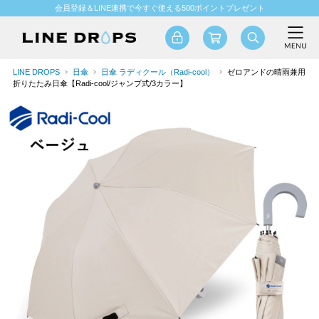
会員登録＆LINE連携で今すぐ使える500ポイントプレゼント
LINE DROPS
日傘
日傘 ラディクール（Radi-cool）
ゼロアンドの晴雨兼用
折りたたみ日傘【Radi-cool/ジャンプ式/3カラー】