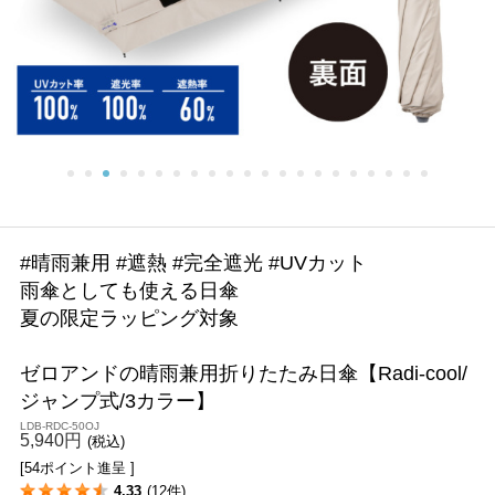
#晴雨兼用 #遮熱 #完全遮光 #UVカット
雨傘としても使える日傘
夏の限定ラッピング対象
ゼロアンドの晴雨兼用折りたたみ日傘【Radi-cool/
ジャンプ式/3カラー】
LDB-RDC-50OJ
5,940円
(税込)
[54ポイント進呈 ]
4.33
(12件)