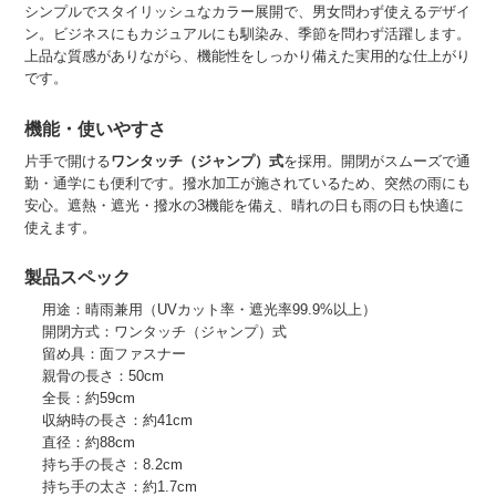
シンプルでスタイリッシュなカラー展開で、男女問わず使えるデザイ
ン。ビジネスにもカジュアルにも馴染み、季節を問わず活躍します。
上品な質感がありながら、機能性をしっかり備えた実用的な仕上がり
です。
機能・使いやすさ
片手で開ける
ワンタッチ（ジャンプ）式
を採用。開閉がスムーズで通
勤・通学にも便利です。撥水加工が施されているため、突然の雨にも
安心。遮熱・遮光・撥水の3機能を備え、晴れの日も雨の日も快適に
使えます。
製品スペック
用途：晴雨兼用（UVカット率・遮光率99.9%以上）
開閉方式：ワンタッチ（ジャンプ）式
留め具：面ファスナー
親骨の長さ：50cm
全長：約59cm
収納時の長さ：約41cm
直径：約88cm
持ち手の長さ：8.2cm
持ち手の太さ：約1.7cm