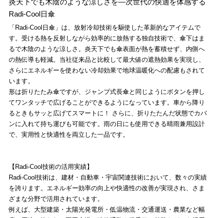
炎天下でも木陰のような涼しさを―次世代の快適を体感する
Radi-Cool日傘
「Radi-Cool日傘」は、放射冷却技術を駆使した革新的なアイテムで
す。受ける熱を反射しながら効率的に放熱する独自技術で、傘下はま
るで木陰のような涼しさ。炎天下でも傘表面が熱を蓄積せず、内側へ
の熱伝導も軽減。当社従来品と比較して最大値の遮熱効果を実現し、
さらにエネルギーを使わない冷却効果で地球温暖化への配慮もされて
います。
形は折りたたみ傘ですが、ジャンプ式長傘と同じようにボタンを押し
てワンタッチで広げることができるようになっています。車から降り
るときもサッと広げてスマートに！ さらに、折りたたんだ状態でカバ
ンに入れて持ち運びも可能です。雨の日にも使用できる晴雨兼用設計
で、実用性と快適性を両立した一品です。
【Radi-Cool技術の活用実績】
Radi-Cool技術は、建材・自動車・宇宙関連技術において、数々の実績
を誇ります。エネルギー効率の向上や快適性の改善が実現され、さま
ざまな分野で活用されています。
例えば、大型建築・太陽光発電所・低温物流・交通運送・農業など幅