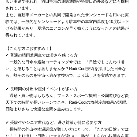
広い用途で使われ、羽田空港の連絡通路や搭乗口の外装などにも採用
されています。
また、自動車メーカーとの共同で開発されたサンシェードを用いた実
験では、一般的なサンシェードより駐車中の車室内温度を10度以上下
げる効果があり、夏場のエアコンが早く効くようになったとの結果が
得られています。
【こんな方におすすめ！】
✔ 普通の晴雨兼用傘では暑さを感じる方
一般的な日傘や遮熱コーティング傘では、「日陰でもじんわり暑
い」と感じることはありませんか？Radi-Cool技術を採用した日傘な
ら、熱そのものを宇宙へ逃がす技術で、より涼しさを実感できます。
✔ 長時間の外出や屋外イベントが多い方
通勤・買い物はもちろん、フェス・スポーツ観戦・公園遊びなど炎
天下での時間が長いシーンでこそ、Radi-Coolの放射冷却効果が活躍。
日陰よりさらに快適な空間を生み出します。
✔ 受験生やシニア世代など、暑さ対策が特に必要な方
長時間の外出や体温調節が難しい方にとって、「ただの日陰」では
なく「より涼しい日陰」は大きな違いに。熱がこもらない快適さを実