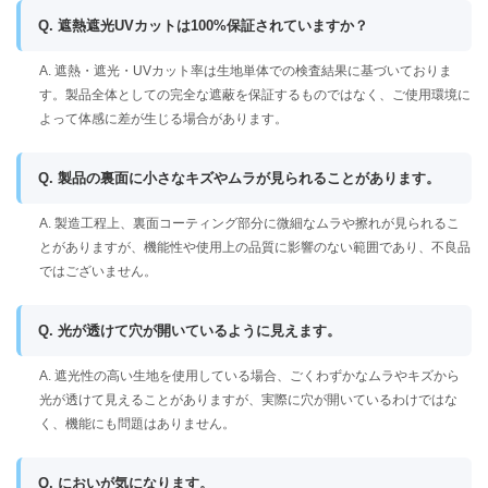
Q. 遮熱遮光UVカットは100%保証されていますか？
A. 遮熱・遮光・UVカット率は生地単体での検査結果に基づいておりま
す。製品全体としての完全な遮蔽を保証するものではなく、ご使用環境に
よって体感に差が生じる場合があります。
Q. 製品の裏面に小さなキズやムラが見られることがあります。
A. 製造工程上、裏面コーティング部分に微細なムラや擦れが見られるこ
とがありますが、機能性や使用上の品質に影響のない範囲であり、不良品
ではございません。
Q. 光が透けて穴が開いているように見えます。
A. 遮光性の高い生地を使用している場合、ごくわずかなムラやキズから
光が透けて見えることがありますが、実際に穴が開いているわけではな
く、機能にも問題はありません。
Q. においが気になります。