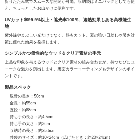
折りたたみ式でスムーズな開閉が可能。収納袋はミニバッグとしても使
え、ちょっとしたお出かけに便利です。
UVカット率99.9%以上・遮光率100％、遮熱効果もある高機能生
地
紫外線やまぶしい光だけでなく、熱もカット。夏の強い日差しや暑さ対
策に優れた効果を発揮します。
シンプルかつ個性的なウッド＆クリア素材の手元
上品な印象を与えるウッドとクリア素材の組み合わせが、持つたびにユ
ニークな魅力を演出します。裏面カラーコーティングもデザインのポイ
ントです。
製品スペック
親骨の長さ：50cm
全長：約55cm
直径：約88cm
持ち手の長さ：約4.5cm
持ち手の太さ：約3cm
収納時の長さ：約25.5cm
共袋のサイズ：約10×24cm（広げたとき：約20×24cm）