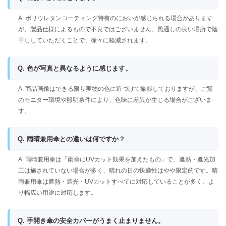
A. ポリウレタンコーティング特有のにおいが感じられる場合があります
が、製品仕様によるもので不良ではございません。風通しの良い場所で陰
干ししていただくことで、徐々に軽減されます。
Q. 色が写真と異なるように感じます。
A. 商品画像はできる限り実物の色に近づけて撮影しておりますが、ご覧
のモニター環境や照明条件により、色味に差異が生じる場合がございま
す。
Q. 雨晴兼用傘との違いは何ですか？
A. 雨晴兼用傘は「雨傘にUVカット効果を加えたもの」で、遮熱・遮光加
工は施されていない場合が多く、晴れの日の快適性はやや限定的です。晴
雨兼用傘は遮熱・遮光・UVカットすべてに対応していることが多く、よ
り幅広い用途に対応します。
Q. 手開き傘の安全カバーがうまく止まりません。