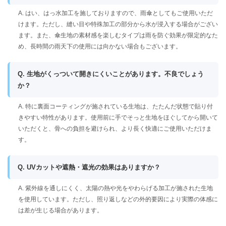
A. はい、はっ水加工を施しておりますので、雨傘としてもご使用いただ
けます。ただし、縫い目や特殊加工の部分から水が浸入する場合がござい
ます。また、傘生地の素材感を楽しむタイプは雨を防ぐ効果が限定的なた
め、長時間の雨天下の使用には向かない場合もございます。
Q. 生地がくっついて開きにくいことがあります。不良でしょう
か？
A. 特に裏面コーティングが施されている生地は、たたんだ状態で貼り付
きやすい特性があります。使用前に手でそっと生地をほぐしてから開いて
いただくと、骨への負担を避けられ、より長く快適にご使用いただけま
す。
Q. UVカットや遮熱・遮光の効果はありますか？
A. 紫外線を通しにくく、太陽の熱や光をやわらげる加工が施された生地
を使用しています。ただし、照り返しなどの外的要因により実際の体感に
は差が生じる場合があります。