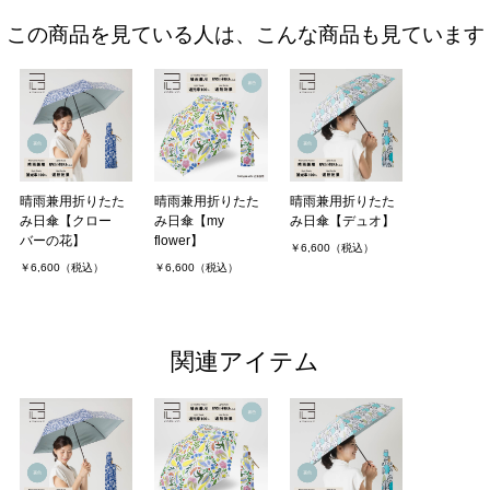
この商品を見ている人は、こんな商品も見ています
晴雨兼用折りたた
晴雨兼用折りたた
晴雨兼用折りたた
み日傘【クロー
み日傘【my
み日傘【デュオ】
バーの花】
flower】
￥6,600（税込）
￥6,600（税込）
￥6,600（税込）
関連アイテム