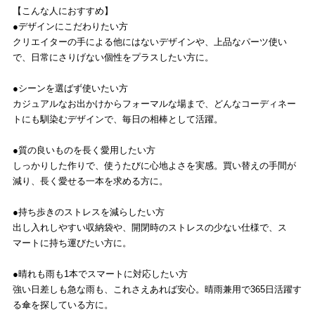
【こんな人におすすめ】
●デザインにこだわりたい方
クリエイターの手による他にはないデザインや、上品なパーツ使い
で、日常にさりげない個性をプラスしたい方に。
●シーンを選ばず使いたい方
カジュアルなお出かけからフォーマルな場まで、どんなコーディネー
トにも馴染むデザインで、毎日の相棒として活躍。
●質の良いものを長く愛用したい方
しっかりした作りで、使うたびに心地よさを実感。買い替えの手間が
減り、長く愛せる一本を求める方に。
●持ち歩きのストレスを減らしたい方
出し入れしやすい収納袋や、開閉時のストレスの少ない仕様で、ス
マートに持ち運びたい方に。
●晴れも雨も1本でスマートに対応したい方
強い日差しも急な雨も、これさえあれば安心。晴雨兼用で365日活躍す
る傘を探している方に。