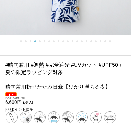
#晴雨兼用 #遮熱 #完全遮光 #UVカット #UPF50＋
夏の限定ラッピング対象
晴雨兼用折りたたみ日傘【ひかり満ちる夜】
KOR-50PM-78
6,600円
(税込)
[60ポイント進呈 ]