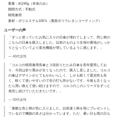
重量：約240g（本体のみ）
開閉方式：手動式
晴雨兼用
素材：ポリエステル100％（裏面ポリウレタンコーティング）
ユーザーの声
「ずっと使っていたお気に入りの日傘が壊れてしまって、同じ柄の
こちらの日傘を購入しました。以前のものより生地や裏地がしっか
りとなっていてより遮光機能が増しているように感じます。」
— 40代女性
「コルコの晴雨兼用長傘と３段折りたたみ日傘を長年愛用してお
り、今回は折り畳みが古くなったので、購入し直しました。コルコ
の傘はデザインがとてもかわいらしく、しかも軽くて遮光性も良
く、軽くて使いやすいので非の打ち所がないです。今後も古くなっ
たら買い換えて使い続けますので、コルコのこのシリーズをずっと
発売し続けていただきたいです。」
— 50代女性
「素敵な色と柄が気に入りました。以前違う柄を母にプレゼントし
ているので機能の良さは分かっています。ただ、暑い日も雨の日も