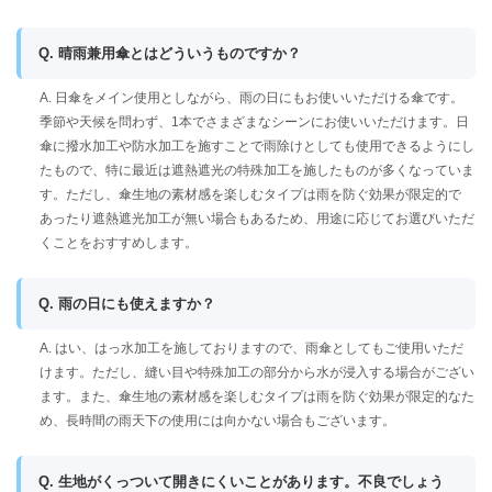
Q. 晴雨兼用傘とはどういうものですか？
A. 日傘をメイン使用としながら、雨の日にもお使いいただける傘です。
季節や天候を問わず、1本でさまざまなシーンにお使いいただけます。日
傘に撥水加工や防水加工を施すことで雨除けとしても使用できるようにし
たもので、特に最近は遮熱遮光の特殊加工を施したものが多くなっていま
す。ただし、傘生地の素材感を楽しむタイプは雨を防ぐ効果が限定的で
あったり遮熱遮光加工が無い場合もあるため、用途に応じてお選びいただ
くことをおすすめします。
Q. 雨の日にも使えますか？
A. はい、はっ水加工を施しておりますので、雨傘としてもご使用いただ
けます。ただし、縫い目や特殊加工の部分から水が浸入する場合がござい
ます。また、傘生地の素材感を楽しむタイプは雨を防ぐ効果が限定的なた
め、長時間の雨天下の使用には向かない場合もございます。
Q. 生地がくっついて開きにくいことがあります。不良でしょう