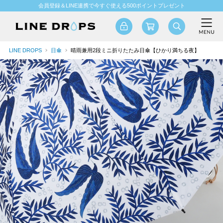
会員登録＆LINE連携で今すぐ使える500ポイントプレゼント
LINE DROPS
日傘
晴雨兼用2段ミニ折りたたみ日傘【ひかり満ちる夜】