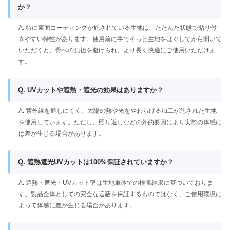
か？
A. 特に裏面コーティングが施されている生地は、たたんだ状態で貼り付
きやすい特性があります。使用前に手でそっと生地をほぐしてから開いて
いただくと、骨への負担を避けられ、より長く快適にご使用いただけま
す。
Q. UVカットや遮熱・遮光の効果はありますか？
A. 紫外線を通しにくく、太陽の熱や光をやわらげる加工が施された生地
を使用しています。ただし、照り返しなどの外的要因により実際の体感に
は差が生じる場合があります。
Q. 遮熱遮光UVカットは100%保証されていますか？
A. 遮熱・遮光・UVカット率は生地単体での検査結果に基づいておりま
す。製品全体としての完全な遮蔽を保証するものではなく、ご使用環境に
よって体感に差が生じる場合があります。