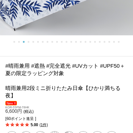
#晴雨兼用 #遮熱 #完全遮光 #UVカット #UPF50＋
夏の限定ラッピング対象
晴雨兼用2段ミニ折りたたみ日傘【ひかり満ちる
夜】
KOR-55PM-78HK
6,600円
(税込)
[60ポイント進呈 ]
5.00
(1件)