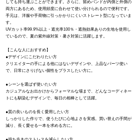
しても持ち運ぶことができます。さらに、留めバンドが内側と外側の
両方にあるため、使用頻度に合わせて使い分けられるので便利です。
手元は、洋服や手荷物に引っかかりにくいストレート型になっていま
す。
UVカット率99.9%以上・遮光率100％・遮熱効果ありの生地を使用し
ているので、夏の紫外線対策・暑さ対策に活躍します。
【こんな人におすすめ】
●デザインにこだわりたい方
クリエイターの手による他にはないデザインや、上品なパーツ使い
で、日常にさりげない個性をプラスしたい方に。
●シーンを選ばず使いたい方
カジュアルなお出かけからフォーマルな場まで、どんなコーディネー
トにも馴染むデザインで、毎日の相棒として活躍。
●質の良いものを長く愛用したい方
しっかりした作りで、使うたびに心地よさを実感。買い替えの手間が
減り、長く愛せる一本を求める方に。
●持ち歩きのストレスを減らしたい方