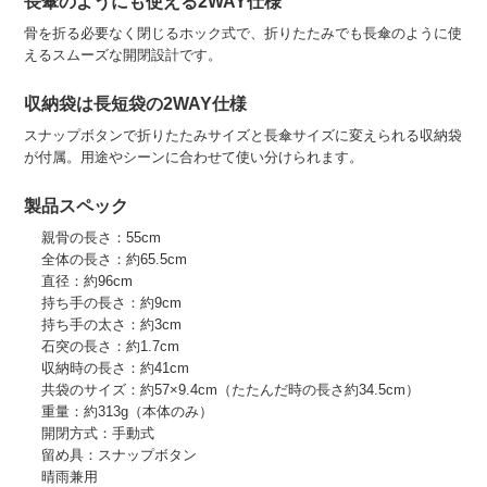
長傘のようにも使える2WAY仕様
骨を折る必要なく閉じるホック式で、折りたたみでも長傘のように使
えるスムーズな開閉設計です。
収納袋は長短袋の2WAY仕様
スナップボタンで折りたたみサイズと長傘サイズに変えられる収納袋
が付属。用途やシーンに合わせて使い分けられます。
製品スペック
親骨の長さ：55cm
全体の長さ：約65.5cm
直径：約96cm
持ち手の長さ：約9cm
持ち手の太さ：約3cm
石突の長さ：約1.7cm
収納時の長さ：約41cm
共袋のサイズ：約57×9.4cm（たたんだ時の長さ約34.5cm）
重量：約313g（本体のみ）
開閉方式：手動式
留め具：スナップボタン
晴雨兼用