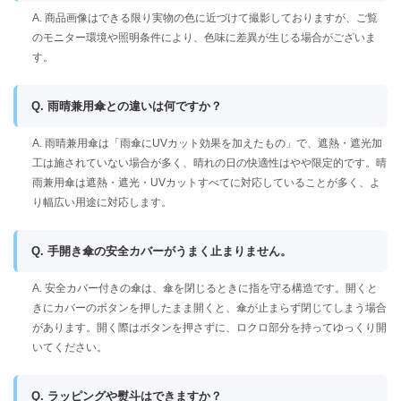
A. 商品画像はできる限り実物の色に近づけて撮影しておりますが、ご覧
のモニター環境や照明条件により、色味に差異が生じる場合がございま
す。
Q. 雨晴兼用傘との違いは何ですか？
A. 雨晴兼用傘は「雨傘にUVカット効果を加えたもの」で、遮熱・遮光加
工は施されていない場合が多く、晴れの日の快適性はやや限定的です。晴
雨兼用傘は遮熱・遮光・UVカットすべてに対応していることが多く、よ
り幅広い用途に対応します。
Q. 手開き傘の安全カバーがうまく止まりません。
A. 安全カバー付きの傘は、傘を閉じるときに指を守る構造です。開くと
きにカバーのボタンを押したまま開くと、傘が止まらず閉じてしまう場合
があります。開く際はボタンを押さずに、ロクロ部分を持ってゆっくり開
いてください。
Q. ラッピングや熨斗はできますか？