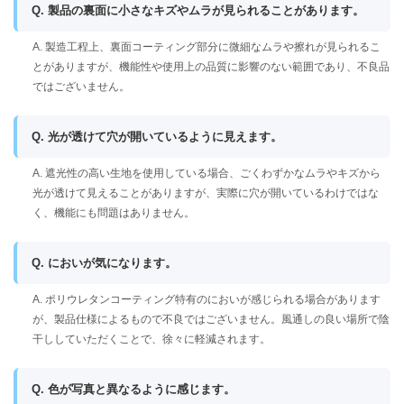
Q. 製品の裏面に小さなキズやムラが見られることがあります。
A. 製造工程上、裏面コーティング部分に微細なムラや擦れが見られるこ
とがありますが、機能性や使用上の品質に影響のない範囲であり、不良品
ではございません。
Q. 光が透けて穴が開いているように見えます。
A. 遮光性の高い生地を使用している場合、ごくわずかなムラやキズから
光が透けて見えることがありますが、実際に穴が開いているわけではな
く、機能にも問題はありません。
Q. においが気になります。
A. ポリウレタンコーティング特有のにおいが感じられる場合があります
が、製品仕様によるもので不良ではございません。風通しの良い場所で陰
干ししていただくことで、徐々に軽減されます。
Q. 色が写真と異なるように感じます。