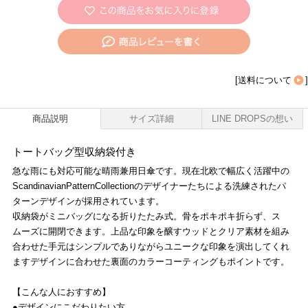
[
送料について
]
商品説明
サイズ詳細
LINE DROPSの想い
トートバッグ型収納袋付き
急な雨にも対応可能な晴雨兼用日傘です。現在北欧で幅広く活躍中の
ScandinavianPatternCollectionのデザイナーたちによる洗練されたパ
ターンデザインが採用されています。
収納袋がミニバッグになる折りたたみ式。骨をポキポキ折らず、ス
ムーズに開閉できます。上品な印象を醸すウッドとクリア素材を組み
合わせた手元はシンプルでありながらユニークな印象を演出してくれ
ますデザインに合わせた裏面のカラーコーティングもポイントです。
【こんな人におすすめ】
●デザインにこだわりたい方