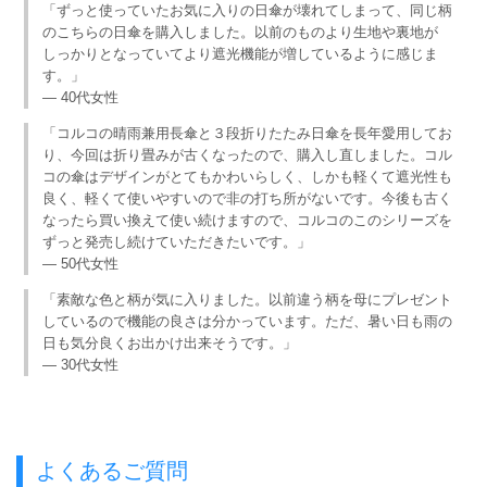
「ずっと使っていたお気に入りの日傘が壊れてしまって、同じ柄
のこちらの日傘を購入しました。以前のものより生地や裏地が
しっかりとなっていてより遮光機能が増しているように感じま
す。」
— 40代女性
「コルコの晴雨兼用長傘と３段折りたたみ日傘を長年愛用してお
り、今回は折り畳みが古くなったので、購入し直しました。コル
コの傘はデザインがとてもかわいらしく、しかも軽くて遮光性も
良く、軽くて使いやすいので非の打ち所がないです。今後も古く
なったら買い換えて使い続けますので、コルコのこのシリーズを
ずっと発売し続けていただきたいです。」
— 50代女性
「素敵な色と柄が気に入りました。以前違う柄を母にプレゼント
しているので機能の良さは分かっています。ただ、暑い日も雨の
日も気分良くお出かけ出来そうです。」
— 30代女性
よくあるご質問