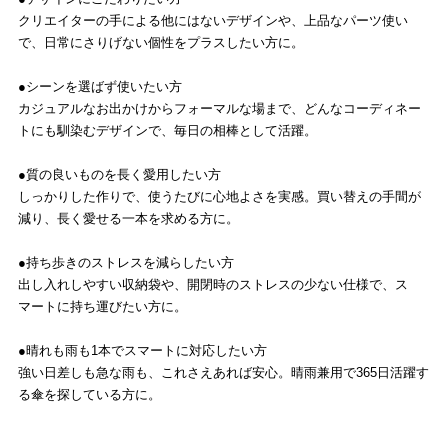
クリエイターの手による他にはないデザインや、上品なパーツ使い
で、日常にさりげない個性をプラスしたい方に。
●シーンを選ばず使いたい方
カジュアルなお出かけからフォーマルな場まで、どんなコーディネー
トにも馴染むデザインで、毎日の相棒として活躍。
●質の良いものを長く愛用したい方
しっかりした作りで、使うたびに心地よさを実感。買い替えの手間が
減り、長く愛せる一本を求める方に。
●持ち歩きのストレスを減らしたい方
出し入れしやすい収納袋や、開閉時のストレスの少ない仕様で、ス
マートに持ち運びたい方に。
●晴れも雨も1本でスマートに対応したい方
強い日差しも急な雨も、これさえあれば安心。晴雨兼用で365日活躍す
る傘を探している方に。