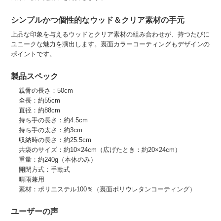
シンプルかつ個性的なウッド＆クリア素材の手元
上品な印象を与えるウッドとクリア素材の組み合わせが、持つたびに
ユニークな魅力を演出します。裏面カラーコーティングもデザインの
ポイントです。
製品スペック
親骨の長さ：50cm
全長：約55cm
直径：約88cm
持ち手の長さ：約4.5cm
持ち手の太さ：約3cm
収納時の長さ：約25.5cm
共袋のサイズ：約10×24cm（広げたとき：約20×24cm）
重量：約240g（本体のみ）
開閉方式：手動式
晴雨兼用
素材：ポリエステル100％（裏面ポリウレタンコーティング）
ユーザーの声