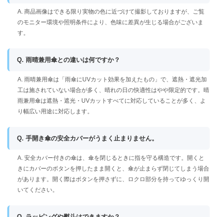
A. 商品画像はできる限り実物の色に近づけて撮影しておりますが、ご覧
のモニター環境や照明条件により、色味に差異が生じる場合がございま
す。
Q. 雨晴兼用傘との違いは何ですか？
A. 雨晴兼用傘は「雨傘にUVカット効果を加えたもの」で、遮熱・遮光加
工は施されていない場合が多く、晴れの日の快適性はやや限定的です。晴
雨兼用傘は遮熱・遮光・UVカットすべてに対応していることが多く、よ
り幅広い用途に対応します。
Q. 手開き傘の安全カバーがうまく止まりません。
A. 安全カバー付きの傘は、傘を閉じるときに指を守る構造です。開くと
きにカバーのボタンを押したまま開くと、傘が止まらず閉じてしまう場合
があります。開く際はボタンを押さずに、ロクロ部分を持ってゆっくり開
いてください。
Q. ラッピングや熨斗はできますか？