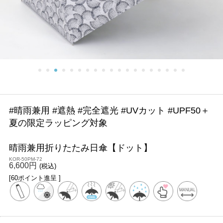
#晴雨兼用 #遮熱 #完全遮光 #UVカット #UPF50＋
夏の限定ラッピング対象
晴雨兼用折りたたみ日傘【ドット】
KOR-50PM-72
6,600円
(税込)
[60ポイント進呈 ]