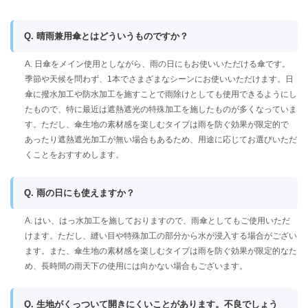
Q. 晴雨兼用傘とはどういうものですか？
A. 日傘をメイン使用としながら、雨の日にもお使いいただける傘です。
季節や天候を問わず、1本でさまざまなシーンにお使いいただけます。日
傘に撥水加工や防水加工を施すことで雨除けとしても使用できるようにし
たもので、特に最近は遮熱遮光の特殊加工を施したものが多くなっていま
す。ただし、傘生地の素材感を楽しむタイプは雨を防ぐ効果が限定的で
あったり遮熱遮光加工が無い場合もあるため、用途に応じてお選びいただ
くことをおすすめします。
Q. 雨の日にも使えますか？
A. はい、はっ水加工を施しておりますので、雨傘としてもご使用いただ
けます。ただし、縫い目や特殊加工の部分から水が浸入する場合がござい
ます。また、傘生地の素材感を楽しむタイプは雨を防ぐ効果が限定的なた
め、長時間の雨天下の使用には向かない場合もございます。
Q. 生地がくっついて開きにくいことがあります。不良でしょう