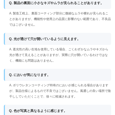
Q. 製品の裏面に小さなキズやムラが見られることがあります。
A. 製造工程上、裏面コーティング部分に微細なムラや擦れが見られるこ
とがありますが、機能性や使用上の品質に影響のない範囲であり、不良品
ではございません。
Q. 光が透けて穴が開いているように見えます。
A. 遮光性の高い生地を使用している場合、ごくわずかなムラやキズから
光が透けて見えることがありますが、実際に穴が開いているわけではな
く、機能にも問題はありません。
Q. においが気になります。
A. ポリウレタンコーティング特有のにおいが感じられる場合があります
が、製品仕様によるもので不良ではございません。風通しの良い場所で陰
干ししていただくことで、徐々に軽減されます。
Q. 色が写真と異なるように感じます。