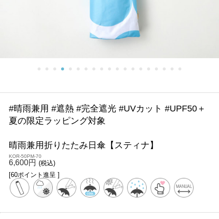
#晴雨兼用 #遮熱 #完全遮光 #UVカット #UPF50＋
夏の限定ラッピング対象
晴雨兼用折りたたみ日傘【スティナ】
KOR-50PM-70
6,600円
(税込)
[60ポイント進呈 ]