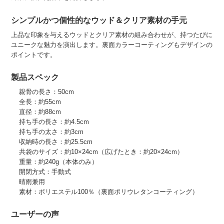
シンプルかつ個性的なウッド＆クリア素材の手元
上品な印象を与えるウッドとクリア素材の組み合わせが、持つたびに
ユニークな魅力を演出します。裏面カラーコーティングもデザインの
ポイントです。
製品スペック
親骨の長さ：50cm
全長：約55cm
直径：約88cm
持ち手の長さ：約4.5cm
持ち手の太さ：約3cm
収納時の長さ：約25.5cm
共袋のサイズ：約10×24cm（広げたとき：約20×24cm）
重量：約240g（本体のみ）
開閉方式：手動式
晴雨兼用
素材：ポリエステル100％（裏面ポリウレタンコーティング）
ユーザーの声