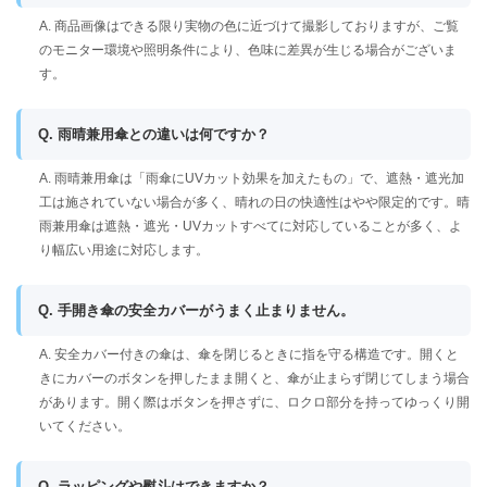
A. 商品画像はできる限り実物の色に近づけて撮影しておりますが、ご覧
のモニター環境や照明条件により、色味に差異が生じる場合がございま
す。
Q. 雨晴兼用傘との違いは何ですか？
A. 雨晴兼用傘は「雨傘にUVカット効果を加えたもの」で、遮熱・遮光加
工は施されていない場合が多く、晴れの日の快適性はやや限定的です。晴
雨兼用傘は遮熱・遮光・UVカットすべてに対応していることが多く、よ
り幅広い用途に対応します。
Q. 手開き傘の安全カバーがうまく止まりません。
A. 安全カバー付きの傘は、傘を閉じるときに指を守る構造です。開くと
きにカバーのボタンを押したまま開くと、傘が止まらず閉じてしまう場合
があります。開く際はボタンを押さずに、ロクロ部分を持ってゆっくり開
いてください。
Q. ラッピングや熨斗はできますか？