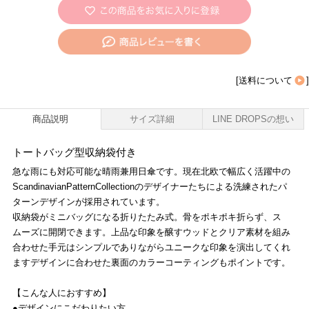
[
送料について
]
商品説明
サイズ詳細
LINE DROPSの想い
トートバッグ型収納袋付き
急な雨にも対応可能な晴雨兼用日傘です。現在北欧で幅広く活躍中の
ScandinavianPatternCollectionのデザイナーたちによる洗練されたパ
ターンデザインが採用されています。
収納袋がミニバッグになる折りたたみ式。骨をポキポキ折らず、ス
ムーズに開閉できます。上品な印象を醸すウッドとクリア素材を組み
合わせた手元はシンプルでありながらユニークな印象を演出してくれ
ますデザインに合わせた裏面のカラーコーティングもポイントです。
【こんな人におすすめ】
●デザインにこだわりたい方