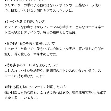
クリエイターの手による他にはないデザインや、上品なパーツ使い
で、日常にさりげない個性をプラスしたい方に。
●シーンを選ばず使いたい方
カジュアルなお出かけからフォーマルな場まで、どんなコーディネー
トにも馴染むデザインで、毎日の相棒として活躍。
●質の良いものを長く愛用したい方
しっかりした作りで、使うたびに心地よさを実感。買い替えの手間が
減り、長く愛せる一本を求める方に。
●持ち歩きのストレスを減らしたい方
出し入れしやすい収納袋や、開閉時のストレスの少ない仕様で、ス
マートに持ち運びたい方に。
●晴れも雨も1本でスマートに対応したい方
強い日差しも急な雨も、これさえあれば安心。晴雨兼用で365日活躍す
る傘を探している方に。