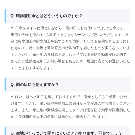
Q. 晴雨兼用傘とはどういうものですか？
A. 日傘をメイン使用としながら、雨の日にもお使いいただける傘です。
季節や天候を問わず、1本でさまざまなシーンにお使いいただけます。日
傘に撥水加工や防水加工を施すことで雨除けとしても使用できるようにし
たもので、特に最近は遮熱遮光の特殊加工を施したものが多くなっていま
す。ただし、傘生地の素材感を楽しむタイプは雨を防ぐ効果が限定的で
あったり遮熱遮光加工が無い場合もあるため、用途に応じてお選びいただ
くことをおすすめします。
Q. 雨の日にも使えますか？
A. はい、はっ水加工を施しておりますので、雨傘としてもご使用いただ
けます。ただし、縫い目や特殊加工の部分から水が浸入する場合がござい
ます。また、傘生地の素材感を楽しむタイプは雨を防ぐ効果が限定的なた
め、長時間の雨天下の使用には向かない場合もございます。
Q. 生地がくっついて開きにくいことがあります。不良でしょう