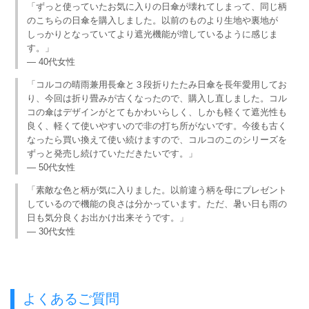
「ずっと使っていたお気に入りの日傘が壊れてしまって、同じ柄
のこちらの日傘を購入しました。以前のものより生地や裏地が
しっかりとなっていてより遮光機能が増しているように感じま
す。」
— 40代女性
「コルコの晴雨兼用長傘と３段折りたたみ日傘を長年愛用してお
り、今回は折り畳みが古くなったので、購入し直しました。コル
コの傘はデザインがとてもかわいらしく、しかも軽くて遮光性も
良く、軽くて使いやすいので非の打ち所がないです。今後も古く
なったら買い換えて使い続けますので、コルコのこのシリーズを
ずっと発売し続けていただきたいです。」
— 50代女性
「素敵な色と柄が気に入りました。以前違う柄を母にプレゼント
しているので機能の良さは分かっています。ただ、暑い日も雨の
日も気分良くお出かけ出来そうです。」
— 30代女性
よくあるご質問