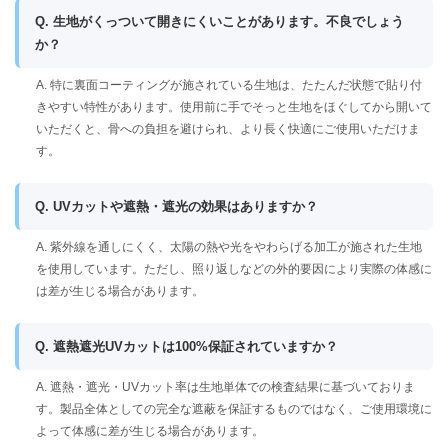
Q. 生地がくっついて開きにくいことがあります。不良でしょう
か？
A. 特に裏面コーティングが施されている生地は、たたんだ状態で貼り付
きやすい特性があります。使用前に手でそっと生地をほぐしてから開いて
いただくと、骨への負担を避けられ、より長く快適にご使用いただけま
す。
Q. UVカットや遮熱・遮光の効果はありますか？
A. 紫外線を通しにくく、太陽の熱や光をやわらげる加工が施された生地
を使用しています。ただし、照り返しなどの外的要因により実際の体感に
は差が生じる場合があります。
Q. 遮熱遮光UVカットは100%保証されていますか？
A. 遮熱・遮光・UVカット率は生地単体での検査結果に基づいておりま
す。製品全体としての完全な遮蔽を保証するものではなく、ご使用環境に
よって体感に差が生じる場合があります。