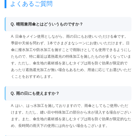
よくあるご質問
Q. 晴雨兼用傘とはどういうものですか？
A. 日傘をメイン使用としながら、雨の日にもお使いいただける傘です。
季節や天候を問わず、1本でさまざまなシーンにお使いいただけます。日
傘に撥水加工や防水加工を施すことで雨除けとしても使用できるようにし
たもので、特に最近は遮熱遮光の特殊加工を施したものが多くなっていま
す。ただし、傘生地の素材感を楽しむタイプは雨を防ぐ効果が限定的で
あったり遮熱遮光加工が無い場合もあるため、用途に応じてお選びいただ
くことをおすすめします。
Q. 雨の日にも使えますか？
A. はい、はっ水加工を施しておりますので、雨傘としてもご使用いただ
けます。ただし、縫い目や特殊加工の部分から水が浸入する場合がござい
ます。また、傘生地の素材感を楽しむタイプは雨を防ぐ効果が限定的なた
め、長時間の雨天下の使用には向かない場合もございます。