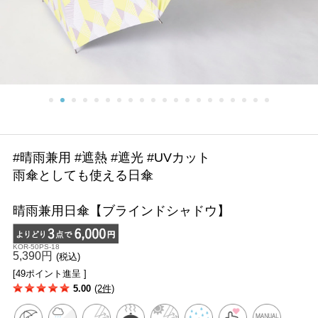
#晴雨兼用 #遮熱 #遮光 #UVカット
雨傘としても使える日傘
晴雨兼用日傘【ブラインドシャドウ】
KOR-50PS-18
5,390円
(税込)
[49ポイント進呈 ]
5.00
(2件)