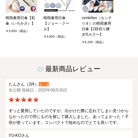
晴雨兼用日傘【彩
晴雨兼用日傘
centelleo（センテ
傘（いろかさ）】
【ジョー・クー
リオ）の晴雨兼用
ル】
日傘【2段切り継
￥3,850（税込）
ぎ/5カラー】
￥3,850（税込）
￥4,290（税込）
最新商品レビュー
たんさん（2件）
購入者
非公開 投稿日：2025年08月26日
ずっと愛用していたのですが、出かけた際に忘れてしまい見つから
なかったので同じものを探して購入しました。あってよかった！子
供が使っています。コンパクトで短めなのでとても良いです。
YU-KOさん