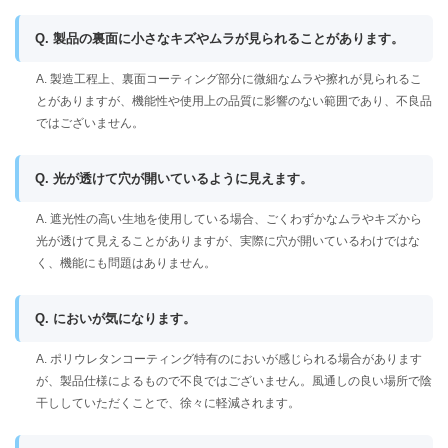
Q. 製品の裏面に小さなキズやムラが見られることがあります。
A. 製造工程上、裏面コーティング部分に微細なムラや擦れが見られるこ
とがありますが、機能性や使用上の品質に影響のない範囲であり、不良品
ではございません。
Q. 光が透けて穴が開いているように見えます。
A. 遮光性の高い生地を使用している場合、ごくわずかなムラやキズから
光が透けて見えることがありますが、実際に穴が開いているわけではな
く、機能にも問題はありません。
Q. においが気になります。
A. ポリウレタンコーティング特有のにおいが感じられる場合があります
が、製品仕様によるもので不良ではございません。風通しの良い場所で陰
干ししていただくことで、徐々に軽減されます。