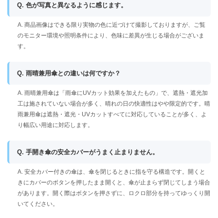
Q. 色が写真と異なるように感じます。
A. 商品画像はできる限り実物の色に近づけて撮影しておりますが、ご覧
のモニター環境や照明条件により、色味に差異が生じる場合がございま
す。
Q. 雨晴兼用傘との違いは何ですか？
A. 雨晴兼用傘は「雨傘にUVカット効果を加えたもの」で、遮熱・遮光加
工は施されていない場合が多く、晴れの日の快適性はやや限定的です。晴
雨兼用傘は遮熱・遮光・UVカットすべてに対応していることが多く、よ
り幅広い用途に対応します。
Q. 手開き傘の安全カバーがうまく止まりません。
A. 安全カバー付きの傘は、傘を閉じるときに指を守る構造です。開くと
きにカバーのボタンを押したまま開くと、傘が止まらず閉じてしまう場合
があります。開く際はボタンを押さずに、ロクロ部分を持ってゆっくり開
いてください。