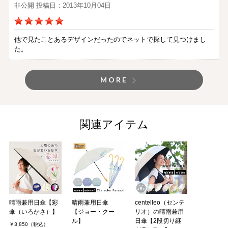
非公開 投稿日：2013年10月04日
他で見たことあるデザインだったのでネットで探して見つけまし
た。
MORE
関連アイテム
晴雨兼用日傘【彩
晴雨兼用日傘
centelleo（センテ
傘（いろかさ）】
【ジョー・クー
リオ）の晴雨兼用
ル】
日傘【2段切り継
￥3,850（税込）