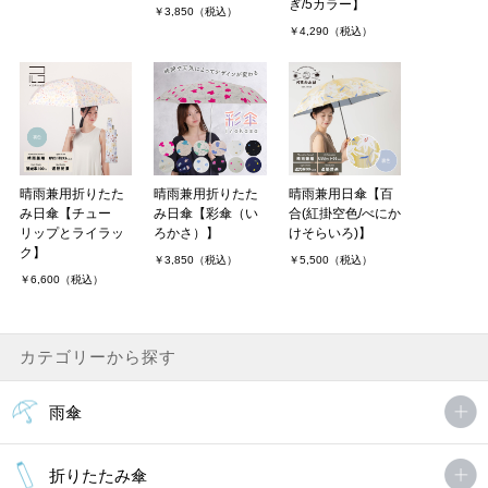
ぎ/5カラー】
￥3,850（税込）
￥4,290（税込）
晴雨兼用折りたた
晴雨兼用折りたた
晴雨兼用日傘【百
み日傘【チュー
み日傘【彩傘（い
合(紅掛空色/べにか
リップとライラッ
ろかさ）】
けそらいろ)】
ク】
￥3,850（税込）
￥5,500（税込）
￥6,600（税込）
カテゴリーから探す
雨傘
折りたたみ傘