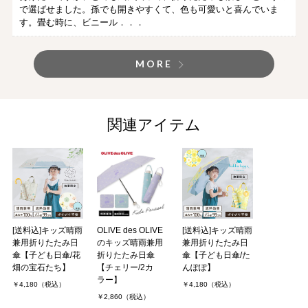
で選ばせました。孫でも開きやすくて、色も可愛いと喜んでいま
す。畳む時に、ビニール．．．
MORE
関連アイテム
[送料込]キッズ晴雨
OLIVE des OLIVE
[送料込]キッズ晴雨
兼用折りたたみ日
のキッズ晴雨兼用
兼用折りたたみ日
傘【子ども日傘/花
折りたたみ日傘
傘【子ども日傘/た
畑の宝石たち】
【チェリー/2カ
んぽぽ】
ラー】
￥4,180（税込）
￥4,180（税込）
￥2,860（税込）