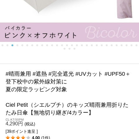
#晴雨兼用 #遮熱 #完全遮光 #UVカット #UPF50＋
登下校中の紫外線対策に
夏の限定ラッピング対象
Ciel Petit（シエルプチ）のキッズ晴雨兼用折りた
たみ日傘【無地切り継ぎ/4カラー】
CL-KT-50PM
4,290円
(税込)
[39ポイント進呈 ]
4.00
(1件)