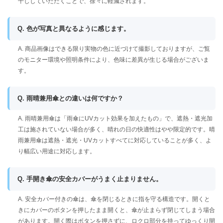
干ししていただくことで、徐々に軽減されます。
Q. 色が写真と異なるように感じます。
A. 商品画像はできる限り実物の色に近づけて撮影しておりますが、ご覧
のモニター環境や照明条件により、色味に差異が生じる場合がございま
す。
Q. 雨晴兼用傘との違いは何ですか？
A. 雨晴兼用傘は「雨傘にUVカット効果を加えたもの」で、遮熱・遮光加
工は施されていない場合が多く、晴れの日の快適性はやや限定的です。晴
雨兼用傘は遮熱・遮光・UVカットすべてに対応していることが多く、よ
り幅広い用途に対応します。
Q. 手開き傘の安全カバーがうまく止まりません。
A. 安全カバー付きの傘は、傘を閉じるときに指を守る構造です。開くと
きにカバーのボタンを押したまま開くと、傘が止まらず閉じてしまう場合
があります。開く際はボタンを押さずに、ロクロ部分を持ってゆっくり開