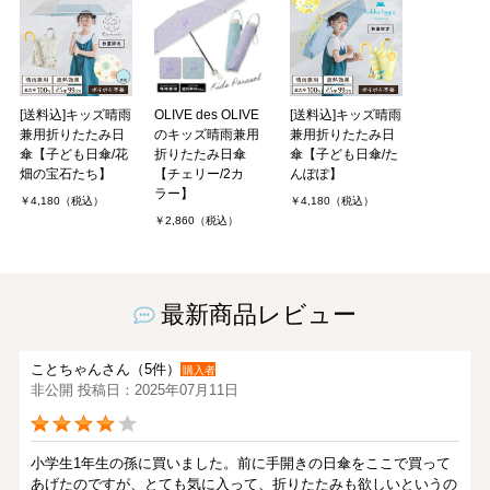
[送料込]キッズ晴雨
OLIVE des OLIVE
[送料込]キッズ晴雨
兼用折りたたみ日
のキッズ晴雨兼用
兼用折りたたみ日
傘【子ども日傘/花
折りたたみ日傘
傘【子ども日傘/た
畑の宝石たち】
【チェリー/2カ
んぽぽ】
ラー】
￥4,180（税込）
￥4,180（税込）
￥2,860（税込）
最新商品レビュー
ことちゃんさん（5件）
購入者
非公開 投稿日：2025年07月11日
小学生1年生の孫に買いました。前に手開きの日傘をここで買って
あげたのですが、とても気に入って、折りたたみも欲しいというの