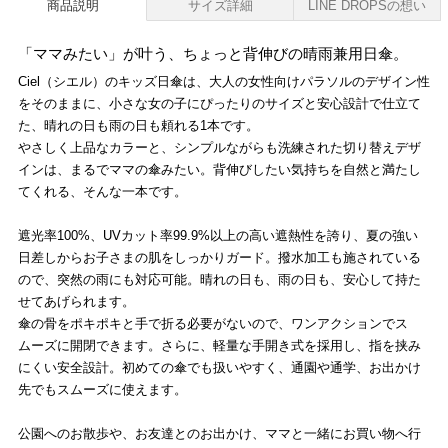
商品説明
サイズ詳細
LINE DROPSの想い
「ママみたい」が叶う、ちょっと背伸びの晴雨兼用日傘。
Ciel（シエル）のキッズ日傘は、大人の女性向けパラソルのデザイン性
をそのままに、小さな女の子にぴったりのサイズと安心設計で仕立て
た、晴れの日も雨の日も頼れる1本です。
やさしく上品なカラーと、シンプルながらも洗練された切り替えデザ
インは、まるでママの傘みたい。背伸びしたい気持ちを自然と満たし
てくれる、そんな一本です。
遮光率100%、UVカット率99.9%以上の高い遮熱性を誇り、夏の強い
日差しからお子さまの肌をしっかりガード。撥水加工も施されている
ので、突然の雨にも対応可能。晴れの日も、雨の日も、安心して持た
せてあげられます。
傘の骨をポキポキと手で折る必要がないので、ワンアクションでス
ムーズに開閉できます。さらに、軽量な手開き式を採用し、指を挟み
にくい安全設計。初めての傘でも扱いやすく、通園や通学、お出かけ
先でもスムーズに使えます。
公園へのお散歩や、お友達とのお出かけ、ママと一緒にお買い物へ行