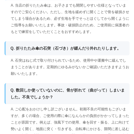
A. 当店の折りたたみ傘は、お子さまでも開閉しやすい仕様となっていま
すのでご安心ください。ただし、生地を緩めずに開くことで骨を破損させ
てしまう場合があるため、必ず生地を手でそっとほぐしてから開くように
ご指導をお願いいたします。事故・破損防止のため、ご使用前に保護者の
もとで練習をしていただくことをおすすめします。
Q. 折りたたみ傘の石突（石づき）が緩んだり外れたりします。
A. 石突はねじ式で取り付けられているため、使用中や運搬中に緩んでし
まうことがあります。定期的にゆるみがないかご確認いただきますようお
願いいたします。
Q. 数回しか使っていないのに、骨が折れて（曲がって）しまいま
した。不良でしょうか？
A. ご心配をおかけし申し訳ございません。初期不良の可能性もございま
すが、多くの場合、ご使用の際に傘になんらかの負担がかかってしまった
ことが原因です。例えば、強風下での使用、傘を回す・振る、上に向けて
勢いよく開く、地面に突く・引きずる、自転車にかける、隙間に差し込む