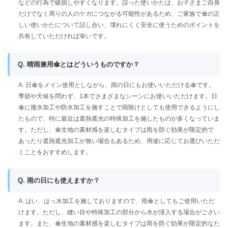
などの行為で破損しやすくなります。誤った使いかたは、お子さまご自身
だけでなく周りの人のケガにつながる可能性があるため、ご家族で傘の正
しい使いかたについて話し合い、壊れにくく安全に使うためのポイントを
共有していただければ幸いです。
Q. 晴雨兼用傘とはどういうものですか？
A. 日傘をメイン使用としながら、雨の日にもお使いいただける傘です。
季節や天候を問わず、1本でさまざまなシーンにお使いいただけます。日
傘に撥水加工や防水加工を施すことで雨除けとしても使用できるようにし
たもので、特に最近は遮熱遮光の特殊加工を施したものが多くなっていま
す。ただし、傘生地の素材感を楽しむタイプは雨を防ぐ効果が限定的で
あったり遮熱遮光加工が無い場合もあるため、用途に応じてお選びいただ
くことをおすすめします。
Q. 雨の日にも使えますか？
A. はい、はっ水加工を施しておりますので、雨傘としてもご使用いただ
けます。ただし、縫い目や特殊加工の部分から水が浸入する場合がござい
ます。また、傘生地の素材感を楽しむタイプは雨を防ぐ効果が限定的なた