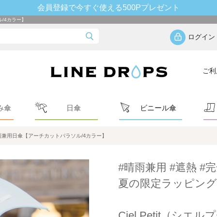
会員登録で今すぐ使える500Pプレゼント
ル/4カラー】
ログイン
ご利
み傘
日傘
ビニール傘
ズ晴雨兼用日傘【アーチカットパラソル/4カラー】
#晴雨兼用 #遮熱 #完
夏の限定ラッピング
Ciel Petit（