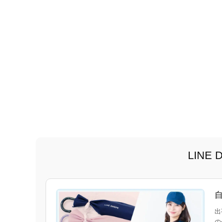
LIN
出
の