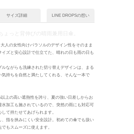
サイズ詳細
LINE DROPSの想い
ちょっと背伸びの晴雨兼用日傘。
は、大人の女性向けパラソルのデザイン性をそのまま
サイズと安心設計で仕立てた、晴れの日も雨の日も
プルながらも洗練された切り替えデザインは、まる
い気持ちを自然と満たしてくれる、そんな一本で
.9%以上の高い遮熱性を誇り、夏の強い日差しからお
撥水加工も施されているので、突然の雨にも対応可
心して持たせてあげられます。
し、指を挟みにくい安全設計。初めての傘でも扱い
先でもスムーズに使えます。