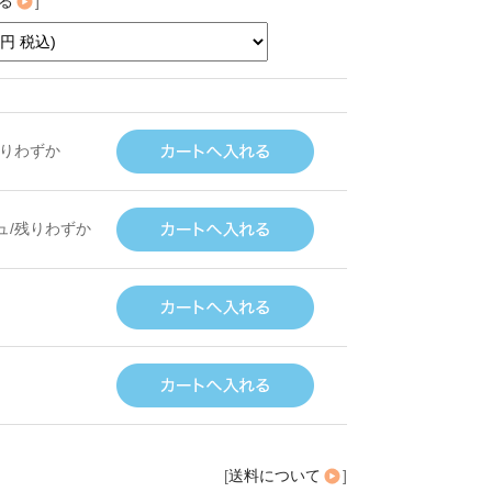
る
]
残りわずか
ュ/残りわずか
[
送料について
]