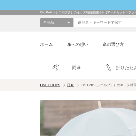
Ciel Petit（シエルプチ）のキッズ晴雨兼用日傘【アーチカットパラソ
ホーム
傘への想い
傘の選び方
雨傘
折りたた
LINE DROPS
日傘
Ciel Petit（シエルプチ）のキッ