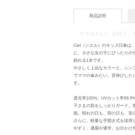
商品説明
「ママみたい」が叶う、
Ciel（シエル）のキッズ日傘
に、小さな女の子にぴったりの
頼れる1本です。
やさしく上品なカラーと、シン
でママの傘みたい。背伸びした
す。
遮光率100%、UVカット率99
子さまの肌をしっかりガード。
能。晴れの日も、雨の日も、安
さらに、軽量な手開き式を採用
やすく、通園や通学、お出かけ