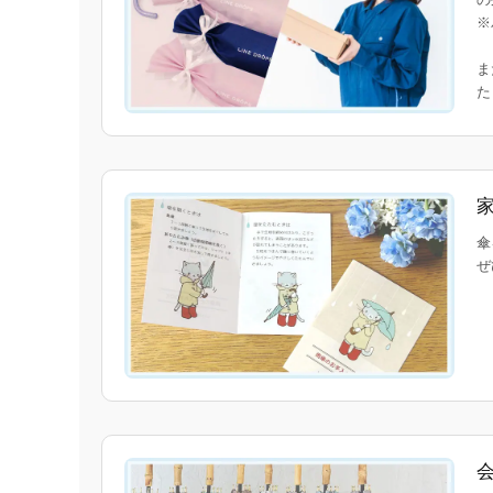
※
ま
傘
ぜ