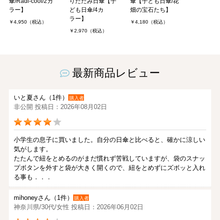
傘/Radi-cool/2カ
りたたみ日傘【子
傘【子ども日傘/花
ラー】
ども日傘/4カ
畑の宝石たち】
ラー】
￥4,950（税込）
￥4,180（税込）
￥2,970（税込）
最新商品レビュー
いと夏さん（1件）
購入者
非公開 投稿日：2026年08月02日
小学生の息子に買いました。自分の日傘と比べると、確かに涼しい
気がします。
たたんで紐をとめるのがまだ慣れず苦戦していますが、袋のスナッ
プボタンを外すと袋が大きく開くので、紐をとめずにズボッと入れ
る事も．．．
mihoneyさん（1件）
購入者
神奈川県/30代/女性 投稿日：2026年06月02日