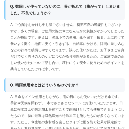
Q. 数回しか使っていないのに、骨が折れて（曲がって）しまいま
した。不良でしょうか？
A. ご心配をおかけし申し訳ございません。初期不良の可能性もございま
すが、多くの場合、ご使用の際に傘になんらかの負担がかかってしまった
ことが原因です。例えば、強風下での使用、傘を回す・振る、上に向けて
勢いよく開く、地面に突く・引きずる、自転車にかける、隙間に差し込む
などの行為で破損しやすくなります。誤った使いかたは、お子さまご自身
だけでなく周りの人のケガにつながる可能性があるため、ご家族で傘の正
しい使いかたについて話し合い、壊れにくく安全に使うためのポイントを
共有していただければ幸いです。
Q. 晴雨兼用傘とはどういうものですか？
A. 日傘をメイン使用としながら、雨の日にもお使いいただける傘です。
季節や天候を問わず、1本でさまざまなシーンにお使いいただけます。日
傘に撥水加工や防水加工を施すことで雨除けとしても使用できるようにし
たもので、特に最近は遮熱遮光の特殊加工を施したものが多くなっていま
す。ただし、傘生地の素材感を楽しむタイプは雨を防ぐ効果が限定的で
あったり遮熱遮光加工が無い場合もあるため、用途に応じてお選びいただ