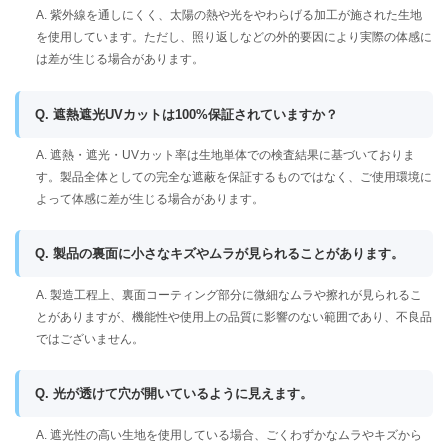
A. 紫外線を通しにくく、太陽の熱や光をやわらげる加工が施された生地
を使用しています。ただし、照り返しなどの外的要因により実際の体感に
は差が生じる場合があります。
Q. 遮熱遮光UVカットは100%保証されていますか？
A. 遮熱・遮光・UVカット率は生地単体での検査結果に基づいておりま
す。製品全体としての完全な遮蔽を保証するものではなく、ご使用環境に
よって体感に差が生じる場合があります。
Q. 製品の裏面に小さなキズやムラが見られることがあります。
A. 製造工程上、裏面コーティング部分に微細なムラや擦れが見られるこ
とがありますが、機能性や使用上の品質に影響のない範囲であり、不良品
ではございません。
Q. 光が透けて穴が開いているように見えます。
A. 遮光性の高い生地を使用している場合、ごくわずかなムラやキズから