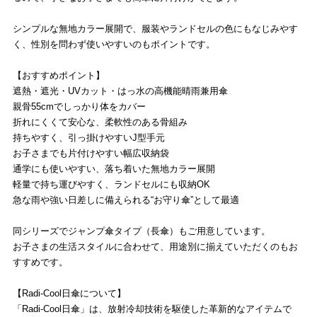
シンプルな無地カラー展開で、服装やランドセルの色にもなじみやす
く、性別を問わず使いやすいのもポイントです。
【おすすめポイント】
遮熱・遮光・UVカット・はっ水の高機能晴雨兼用傘
親骨55cmでしっかり体をカバー
折れにくくて安心な、柔軟性のある骨組み
持ちやすく、引っ掛けやすいJ型手元
お子さまでも片付けやすい幅広収納袋
通学にも使いやすい、落ち着いた無地カラー展開
軽量で持ち運びやすく、ランドセルにも収納OK
急な雨や強い日差しに備えられる“お守り傘”として最適
同シリーズでジャンプ傘タイプ（長傘）もご用意しています。
お子さまの生活スタイルに合わせて、用途別に揃えていただくのもお
すすめです。
【Radi-Cool日傘について】
「Radi-Cool日傘」は、放射冷却技術を駆使した革新的なアイテムで