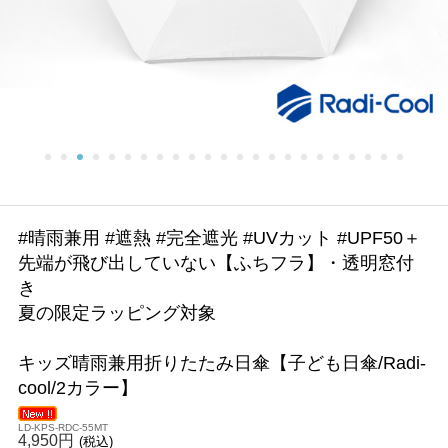
#晴雨兼用 #遮熱 #完全遮光 #UVカット #UPF50＋
先端が飛び出していない【ふちフラ】・透明窓付
き
夏の限定ラッピング対象
キッズ晴雨兼用折りたたみ日傘【子ども日傘/Radi-
cool/2カラー】
LD-KPS-RDC-55MT
4,950円
(税込)