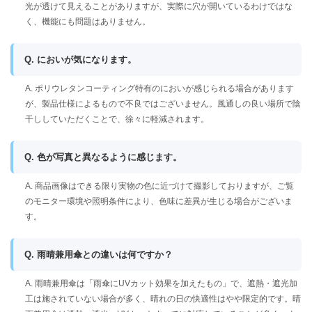
光が透けて見えることがありますが、実際に穴が開いているわけではな
く、機能にも問題はありません。
Q. においが気になります。
A. ポリウレタンコーティング特有のにおいが感じられる場合があります
が、製品仕様によるもので不良ではございません。風通しの良い場所で陰
干ししていただくことで、徐々に軽減されます。
Q. 色が写真と異なるように感じます。
A. 商品画像はできる限り実物の色に近づけて撮影しておりますが、ご覧
のモニター環境や照明条件により、色味に差異が生じる場合がございま
す。
Q. 雨晴兼用傘との違いは何ですか？
A. 雨晴兼用傘は「雨傘にUVカット効果を加えたもの」で、遮熱・遮光加
工は施されていない場合が多く、晴れの日の快適性はやや限定的です。晴