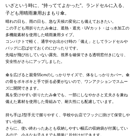
いざという時に、“持っててよかった”。ランドセルに入る、
子ども用晴雨兼用おまもり傘。
晴れの日も、雨の日も、急な天候の変化にも備えておきたい。
この子ども用折りたたみ傘は、遮熱・遮光・UVカット・はっ水加工の
多機能素材を使用した晴雨兼用タイプ。
コンパクトで軽く、通学やお出かけ時の「備え」としてランドセルや
バッグに忍ばせておくのにぴったりです。
先端が飛び出していない露先、視界を確保できる透明窓付きになり、
安全性がさらにアップしました。
傘を広げると親骨55cmのしっかりサイズで、体をしっかりカバー。傘
の骨をポキポキと手で折る必要がないので、ワンアクションでスムー
ズに開閉できます。
風を受けやすい折りたたみ傘でも、一部にしなやかさと丈夫さを兼ね
備えた素材を使用した骨組みで、耐久性にも配慮しています。
持ち手はJ型手元で握りやすく、学校やお店でフックに掛けて保管しや
すい仕様。
さらに、使い終わったあとも収納しやすい幅広の収納袋が付属してい
るので、小さなお子さまでも簡単に片付けができます。