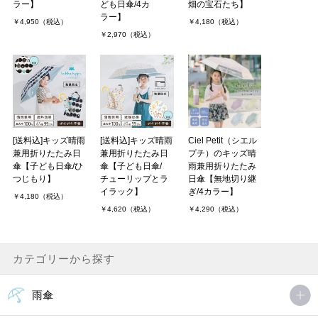
ラー】
ども日傘/4カ
畑の宝石たち】
ラー】
￥4,950（税込）
￥4,180（税込）
￥2,970（税込）
[送料込]キッズ晴雨
[送料込]キッズ晴雨
Ciel Petit（シエル
兼用折りたたみ日
兼用折りたたみ日
プチ）のキッズ晴
傘【子ども日傘/ひ
傘【子ども日傘/
雨兼用折りたたみ
つじもり】
チューリップとラ
日傘【無地切り継
イラック】
ぎ/4カラー】
￥4,180（税込）
￥4,620（税込）
￥4,290（税込）
カテゴリーから探す
雨傘