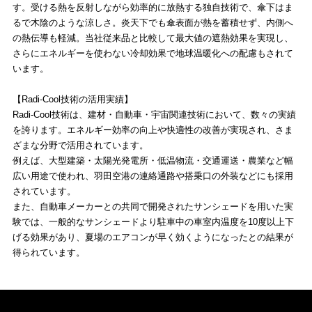
す。受ける熱を反射しながら効率的に放熱する独自技術で、傘下はま
るで木陰のような涼しさ。炎天下でも傘表面が熱を蓄積せず、内側へ
の熱伝導も軽減。当社従来品と比較して最大値の遮熱効果を実現し、
さらにエネルギーを使わない冷却効果で地球温暖化への配慮もされて
います。
【Radi-Cool技術の活用実績】
Radi-Cool技術は、建材・自動車・宇宙関連技術において、数々の実績
を誇ります。エネルギー効率の向上や快適性の改善が実現され、さま
ざまな分野で活用されています。
例えば、大型建築・太陽光発電所・低温物流・交通運送・農業など幅
広い用途で使われ、羽田空港の連絡通路や搭乗口の外装などにも採用
されています。
また、自動車メーカーとの共同で開発されたサンシェードを用いた実
験では、一般的なサンシェードより駐車中の車室内温度を10度以上下
げる効果があり、夏場のエアコンが早く効くようになったとの結果が
得られています。