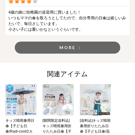
4歳の娘に幼稚園の送迎用に買いました！
いつもママの傘を取ろうとしてたので、自分専用の日傘は嬉しいみ
たいで、毎日さしています。
小さい子には重いかなというぐらいです。
MORE
関連アイテム
キッズ晴雨兼用日
[期間限定送料込]
[送料込]キッズ晴雨
傘【子ども日
キッズ晴雨兼用折
兼用折りたたみ日
傘/Radi-cool/2カ
りたたみ日傘【子
傘【子ども日傘/花