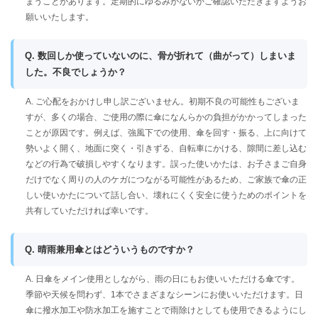
まうことがあります。定期的にゆるみがないかご確認いただきますようお
願いいたします。
Q. 数回しか使っていないのに、骨が折れて（曲がって）しまいま
した。不良でしょうか？
A. ご心配をおかけし申し訳ございません。初期不良の可能性もございま
すが、多くの場合、ご使用の際に傘になんらかの負担がかかってしまった
ことが原因です。例えば、強風下での使用、傘を回す・振る、上に向けて
勢いよく開く、地面に突く・引きずる、自転車にかける、隙間に差し込む
などの行為で破損しやすくなります。誤った使いかたは、お子さまご自身
だけでなく周りの人のケガにつながる可能性があるため、ご家族で傘の正
しい使いかたについて話し合い、壊れにくく安全に使うためのポイントを
共有していただければ幸いです。
Q. 晴雨兼用傘とはどういうものですか？
A. 日傘をメイン使用としながら、雨の日にもお使いいただける傘です。
季節や天候を問わず、1本でさまざまなシーンにお使いいただけます。日
傘に撥水加工や防水加工を施すことで雨除けとしても使用できるようにし