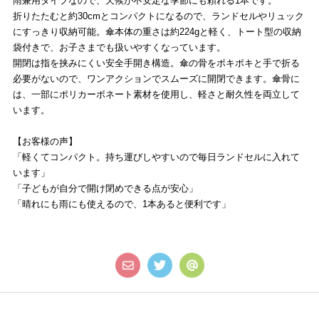
雨兼用タイプなので、天候が不安定な季節にも頼れる1本です。
折りたたむと約30cmとコンパクトになるので、ランドセルやリュック
にすっきり収納可能。傘本体の重さは約224gと軽く、トート型の収納
袋付きで、お子さまでも扱いやすくなっています。
開閉は指を挟みにくい安全手開き構造。傘の骨をポキポキと手で折る
必要がないので、ワンアクションでスムーズに開閉できます。傘骨に
は、一部にポリカーボネート素材を使用し、軽さと耐久性を両立して
います。
【お客様の声】
「軽くてコンパクト。持ち運びしやすいので毎日ランドセルに入れて
います」
「子どもが自分で開け閉めできる点が安心」
「晴れにも雨にも使えるので、1本あると便利です」