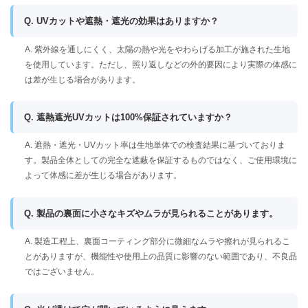
Q. UVカットや遮熱・遮光の効果はありますか？
A. 紫外線を通しにくく、太陽の熱や光をやわらげる加工が施された生地
を使用しています。ただし、照り返しなどの外的要因により実際の体感に
は差が生じる場合があります。
Q. 遮熱遮光UVカットは100%保証されていますか？
A. 遮熱・遮光・UVカット率は生地単体での検査結果に基づいておりま
す。製品全体としての完全な遮蔽を保証するものではなく、ご使用環境に
よって体感に差が生じる場合があります。
Q. 製品の裏面に小さなキズやムラが見られることがあります。
A. 製造工程上、裏面コーティング部分に微細なムラや擦れが見られるこ
とがありますが、機能性や使用上の品質に影響のない範囲であり、不良品
ではございません。