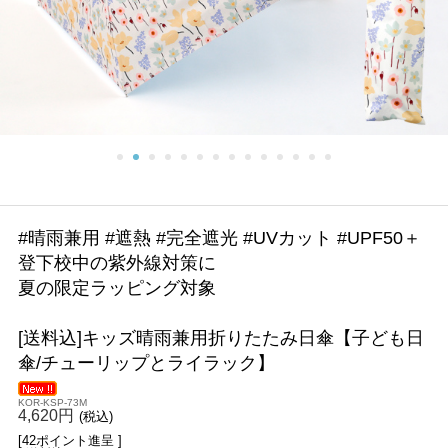
#晴雨兼用 #遮熱 #完全遮光 #UVカット #UPF50＋
登下校中の紫外線対策に
夏の限定ラッピング対象
[送料込]キッズ晴雨兼用折りたたみ日傘【子ども日
傘/チューリップとライラック】
KOR-KSP-73M
4,620円
(税込)
[42ポイント進呈 ]