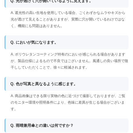
Q. 光が透けて穴が開いているように見えます。
A. 遮光性の高い生地を使用している場合、ごくわずかなムラやキズから
光が透けて見えることがありますが、実際に穴が開いているわけではな
く、機能にも問題はありません。
Q. においが気になります。
A. ポリウレタンコーティング特有のにおいが感じられる場合があります
が、製品仕様によるもので不良ではございません。風通しの良い場所で陰
干ししていただくことで、徐々に軽減されます。
Q. 色が写真と異なるように感じます。
A. 商品画像はできる限り実物の色に近づけて撮影しておりますが、ご覧
のモニター環境や照明条件により、色味に差異が生じる場合がございま
す。
Q. 雨晴兼用傘との違いは何ですか？