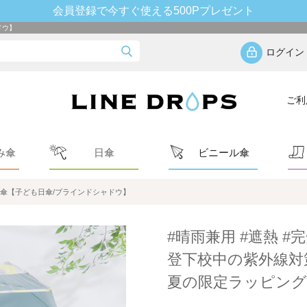
会員登録で今すぐ使える500Pプレゼント
ドウ】
ログイン
ご利
み傘
日傘
ビニール傘
日傘【子ども日傘/ブラインドシャドウ】
#晴雨兼用 #遮熱 #完
登下校中の紫外線対
夏の限定ラッピング