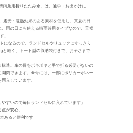
ズ晴雨兼用折りたたみ傘」は、通学・お出かけに
。
以上、遮光・遮熱効果のある素材を使用し、真夏の日
に、雨の日にも使える晴雨兼用タイプなので、天候
です。
クトになるので、ランドセルやリュックにすっきり
4gと軽く、トート型の収納袋付きで、お子さまで
き構造。傘の骨をポキポキと手で折る必要がないの
に開閉できます。傘骨には、一部にポリカーボネー
を両立しています。
しやすいので毎日ランドセルに入れています」
る点が安心」
1本あると便利です」