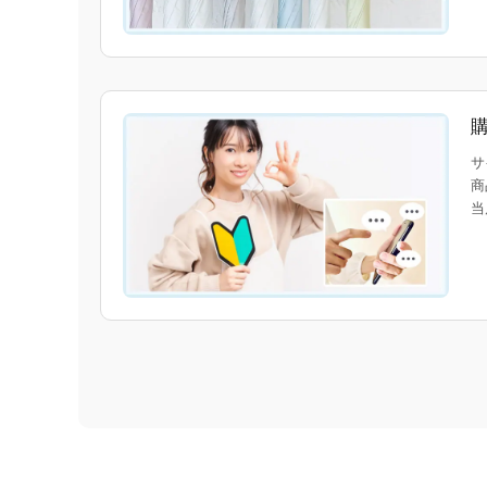
サ
商
当