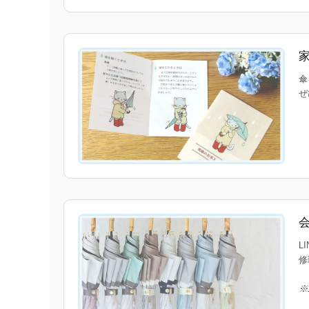
傘
ぜ
L
修
※