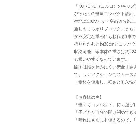
「KORUKO（コルコ）のキッ
ぴったりの軽量コンパクト設計
生地にはUVカット率99.9％
差しもしっかりブロック。さら
が不安定な季節にも頼れる1本
折りたたむと約30cmとコンパ
収納可能。傘本体の重さは約22
も扱いやすくなっています。
開閉は指を挟みにくい安全手開
で、ワンアクションでスムーズ
ト素材を使用し、軽さと耐久性
【お客様の声】
「軽くてコンパクト。持ち運び
「子どもが自分で開け閉めでき
「晴れにも雨にも使えるので、