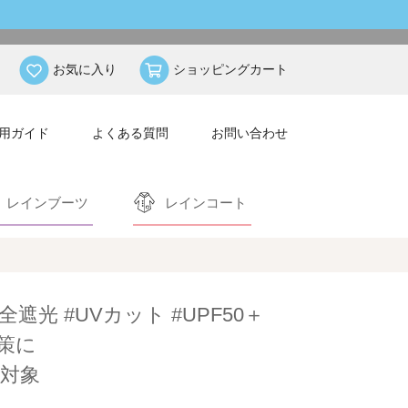
お気に入り
ショッピングカート
用ガイド
よくある質問
お問い合わせ
レインブーツ
レインコート
全遮光 #UVカット #UPF50＋
策に
対象