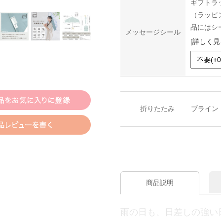
ギフトラ
（ラッピ
品にはシ
メッセージシール
[
詳しく見
折りたたみ
ブライン
商品説明
雨の日も、日差しの強い