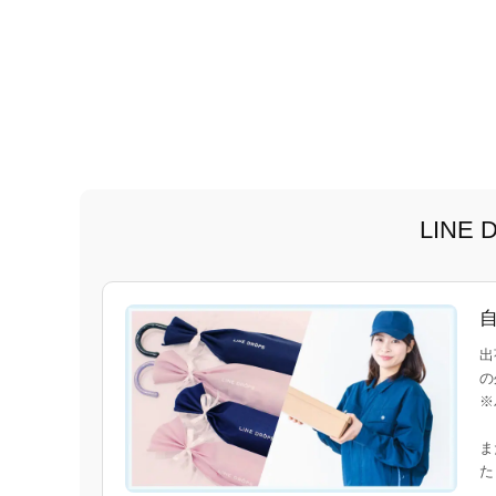
LIN
出
の
※
ま