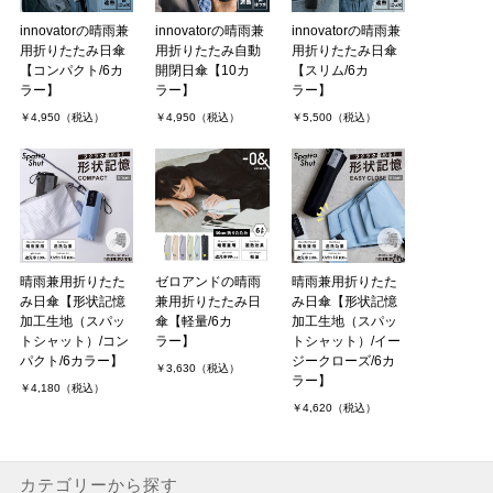
innovatorの晴雨兼
innovatorの晴雨兼
innovatorの晴雨兼
用折りたたみ日傘
用折りたたみ自動
用折りたたみ日傘
【コンパクト/6カ
開閉日傘【10カ
【スリム/6カ
ラー】
ラー】
ラー】
￥4,950（税込）
￥4,950（税込）
￥5,500（税込）
晴雨兼用折りたた
ゼロアンドの晴雨
晴雨兼用折りたた
み日傘【形状記憶
兼用折りたたみ日
み日傘【形状記憶
加工生地（スパッ
傘【軽量/6カ
加工生地（スパッ
トシャット）/コン
ラー】
トシャット）/イー
パクト/6カラー】
ジークローズ/6カ
￥3,630（税込）
ラー】
￥4,180（税込）
￥4,620（税込）
カテゴリーから探す