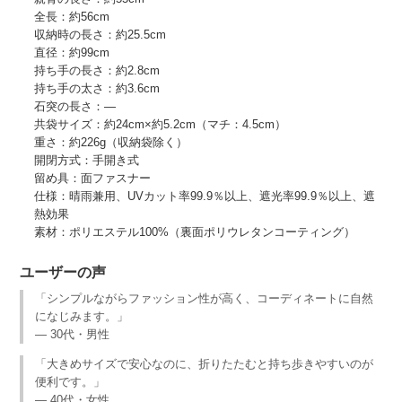
全長：約56cm
収納時の長さ：約25.5cm
直径：約99cm
持ち手の長さ：約2.8cm
持ち手の太さ：約3.6cm
石突の長さ：―
共袋サイズ：約24cm×約5.2cm（マチ：4.5cm）
重さ：約226g（収納袋除く）
開閉方式：手開き式
留め具：面ファスナー
仕様：晴雨兼用、UVカット率99.9％以上、遮光率99.9％以上、遮
熱効果
素材：ポリエステル100%（裏面ポリウレタンコーティング）
ユーザーの声
「シンプルながらファッション性が高く、コーディネートに自然
になじみます。」
— 30代・男性
「大きめサイズで安心なのに、折りたたむと持ち歩きやすいのが
便利です。」
— 40代・女性