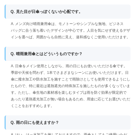
Q. 見た目が日傘っぽくないか心配です。
A. メンズ向け晴雨兼用傘は、モノトーンやシンプルな無地、ビジネス
バッグに合う落ち着いたデザインが中心です。人目を気にせず使えるデザ
インを選べば、周囲からも自然に見え、違和感なくご使用いただけます。
Q. 晴雨兼用傘とはどういうものですか？
A. 日傘をメイン使用としながら、雨の日にもお使いいただける傘です。
季節や天候を問わず、1本でさまざまなシーンにお使いいただけます。日
傘に撥水加工や防水加工を施すことで雨除けとしても使用できるようにし
たもので、特に最近は遮熱遮光の特殊加工を施したものが多くなっていま
す。ただし、傘生地の素材感を楽しむタイプは雨を防ぐ効果が限定的で
あったり遮熱遮光加工が無い場合もあるため、用途に応じてお選びいただ
くことをおすすめします。
Q. 雨の日にも使えますか？
A. はい、はっ水加工を施しておりますので、雨傘としてもご使用いただ