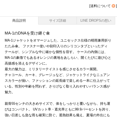
[
送料について
]
商品説明
サイズ詳細
LINE DROPSの想い
MA-1のDNAを受け継ぐ傘
MA-1ジャケットをオマージュした、ユニセックス仕様の晴雨兼用折り
たたみ傘。 ファスナー使いや刻印入りのシリコンタブといったディ
テールが、シンプルな中に確かな個性を宿す。 ケースの内側には、
MA-1の象徴でもあるオレンジの裏地をあしらい、開くたびに遊び心と
高揚感を添えるデザインに。
最大の魅力は、ミリタリーテイストを感じさせるカラー展開。
チャコール、カーキ、グレージュなど、ジャケットライクなニュアン
スカラーが揃い、ファッションの延長線で楽しめる一本に仕上がって
いる。性別や年齢を問わず、さりげなく取り入れやすいバランス感が
魅力。
親骨55センチの大きめサイズで、体をしっかりと覆いながら、持ち運
びはコンパクト。 UVカット率・遮光率ともに99.9パーセントを誇り、
強い日差しも急な雨も確実に防ぐ。遮熱効果も備え、夏場の外出にも