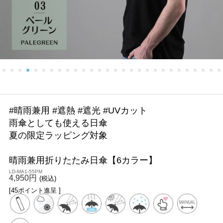
#晴雨兼用 #遮熱 #遮光 #UVカット
雨傘としても使える日傘
夏の限定ラッピング対象
晴雨兼用折りたたみ日傘【6カラー】
LD-MA1-55PM
4,950円
(税込)
[45ポイント進呈 ]