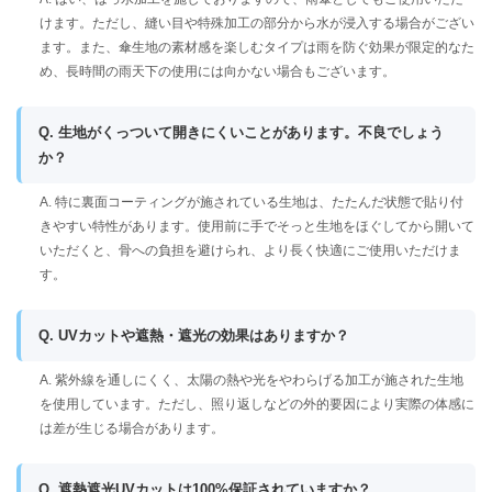
けます。ただし、縫い目や特殊加工の部分から水が浸入する場合がござい
ます。また、傘生地の素材感を楽しむタイプは雨を防ぐ効果が限定的なた
め、長時間の雨天下の使用には向かない場合もございます。
Q. 生地がくっついて開きにくいことがあります。不良でしょう
か？
A. 特に裏面コーティングが施されている生地は、たたんだ状態で貼り付
きやすい特性があります。使用前に手でそっと生地をほぐしてから開いて
いただくと、骨への負担を避けられ、より長く快適にご使用いただけま
す。
Q. UVカットや遮熱・遮光の効果はありますか？
A. 紫外線を通しにくく、太陽の熱や光をやわらげる加工が施された生地
を使用しています。ただし、照り返しなどの外的要因により実際の体感に
は差が生じる場合があります。
Q. 遮熱遮光UVカットは100%保証されていますか？