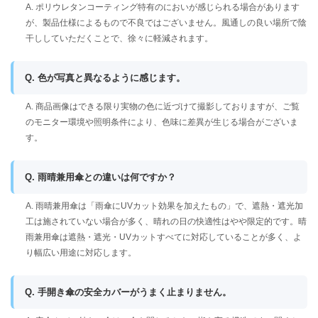
A. ポリウレタンコーティング特有のにおいが感じられる場合があります
が、製品仕様によるもので不良ではございません。風通しの良い場所で陰
干ししていただくことで、徐々に軽減されます。
Q. 色が写真と異なるように感じます。
A. 商品画像はできる限り実物の色に近づけて撮影しておりますが、ご覧
のモニター環境や照明条件により、色味に差異が生じる場合がございま
す。
Q. 雨晴兼用傘との違いは何ですか？
A. 雨晴兼用傘は「雨傘にUVカット効果を加えたもの」で、遮熱・遮光加
工は施されていない場合が多く、晴れの日の快適性はやや限定的です。晴
雨兼用傘は遮熱・遮光・UVカットすべてに対応していることが多く、よ
り幅広い用途に対応します。
Q. 手開き傘の安全カバーがうまく止まりません。