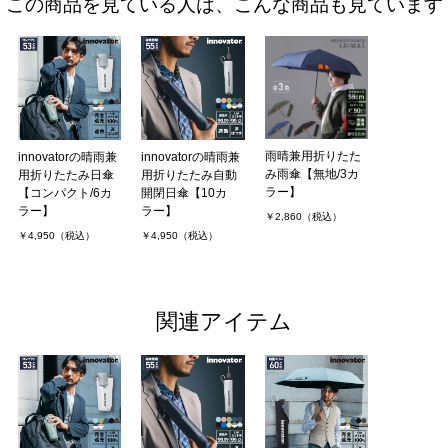
この商品を見ている人は、こんな商品も見ています
雨晴兼用折りたた
innovatorの晴雨兼
innovatorの晴雨兼
み雨傘【無地/3カ
用折りたたみ日傘
用折りたたみ自動
ラー】
【コンパクト/6カ
開閉日傘【10カ
ラー】
ラー】
￥2,860（税込）
￥4,950（税込）
￥4,950（税込）
関連アイテム