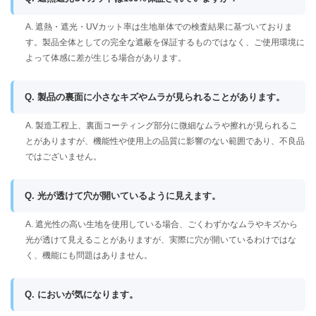
A. 遮熱・遮光・UVカット率は生地単体での検査結果に基づいておりま
す。製品全体としての完全な遮蔽を保証するものではなく、ご使用環境に
よって体感に差が生じる場合があります。
Q. 製品の裏面に小さなキズやムラが見られることがあります。
A. 製造工程上、裏面コーティング部分に微細なムラや擦れが見られるこ
とがありますが、機能性や使用上の品質に影響のない範囲であり、不良品
ではございません。
Q. 光が透けて穴が開いているように見えます。
A. 遮光性の高い生地を使用している場合、ごくわずかなムラやキズから
光が透けて見えることがありますが、実際に穴が開いているわけではな
く、機能にも問題はありません。
Q. においが気になります。