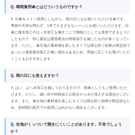
Q. 晴雨兼用傘とはどういうものですか？
A. 日傘をメイン使用としながら、雨の日にもお使いいただける傘です。
季節や天候を問わず、1本でさまざまなシーンにお使いいただけます。日
傘に撥水加工やはっ水加工を施すことで雨除けとしても使用できるように
したもので、特に最近は遮熱遮光の特殊加工を施したものが多くなってい
ます。ただし、傘生地の素材感を楽しむタイプは雨を防ぐ効果が限定的で
あったり遮熱遮光加工が無い場合もあるため、用途に応じてお選びいただ
くことをおすすめします。
Q. 雨の日にも使えますか？
A. はい、はっ水加工を施しておりますので、雨傘としてもご使用いただ
けます。ただし、縫い目や特殊加工の部分から水が浸入する場合がござい
ます。また、傘生地の素材感を楽しむタイプは雨を防ぐ効果が限定的なた
め、長時間の雨天下の使用には向かない場合もございます。
Q. 生地がくっついて開きにくいことがあります。不良でしょう
か？