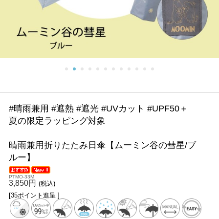
#晴雨兼用 #遮熱 #遮光 #UVカット #UPF50＋
夏の限定ラッピング対象
晴雨兼用折りたたみ日傘【ムーミン谷の彗星/ブ
ルー】
PTMO-33M
3,850円
(税込)
[35ポイント進呈 ]