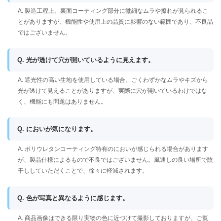
A. 製造工程上、裏面コーティング部分に微細なムラや擦れが見られるこ
とがありますが、機能性や使用上の品質に影響のない範囲であり、不良品
ではございません。
Q. 光が透けて穴が開いているように見えます。
A. 遮光性の高い生地を使用している場合、ごくわずかなムラやキズから
光が透けて見えることがありますが、実際に穴が開いているわけではな
く、機能にも問題はありません。
Q. においが気になります。
A. ポリウレタンコーティング特有のにおいが感じられる場合があります
が、製品仕様によるもので不良ではございません。風通しの良い場所で陰
干ししていただくことで、徐々に軽減されます。
Q. 色が写真と異なるように感じます。
A. 商品画像はできる限り実物の色に近づけて撮影しておりますが、ご覧