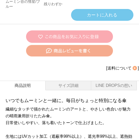
ムーミン谷の彗星/ブ
残りわずか
ルー
[
送料について
]
商品説明
サイズ詳細
LINE DROPSの想い
いつでもムーミンと一緒に。毎日がちょっと特別になる傘
繊細なタッチで描かれたムーミンのアートと、やさしい色合いが魅力
の晴雨兼用折りたたみ傘。
日常使いしやすい、落ち着いたトーンで仕上げました。
生地にはUVカット加工（遮蔽率99%以上）、遮光率99%以上、遮熱効