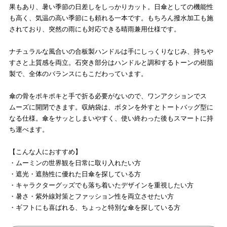
果もあり、暑い季節の日差しをしっかりカット。日傘としての機能性
も高く、気温の高い季節にも頼れる一本です。もちろん撥水加工も施
されており、突然の雨にも対応できる晴雨兼用仕様です。
ナチュラルな風合いの合板製ハンドルは手にしっくりなじみ、持ちや
すさと上質感を両立。石突き部分はハンドルと調和するトーンの樹脂
製で、全体のバランスにもこだわっています。
傘の骨をポキポキと手で折る必要がないので、ワンアクションでス
ムーズに開閉できます。収納袋は、ボタンを外すとトートバッグ型に
なる仕様。傘をサッとしまいやすく、使い終わった後もスマートに持
ち運べます。
【こんな人におすすめ】
・ムーミンの世界観を日常に取り入れたい方
・遮光・遮熱性に優れた日傘を探している方
・キャラクターグッズでも落ち着いたデザインを重視したい方
・暑さ・紫外線対策とファッション性を両立させたい方
・ギフトにも喜ばれる、ちょっと特別な傘を探している方