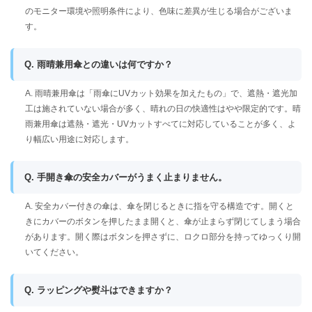
のモニター環境や照明条件により、色味に差異が生じる場合がございま
す。
Q. 雨晴兼用傘との違いは何ですか？
A. 雨晴兼用傘は「雨傘にUVカット効果を加えたもの」で、遮熱・遮光加
工は施されていない場合が多く、晴れの日の快適性はやや限定的です。晴
雨兼用傘は遮熱・遮光・UVカットすべてに対応していることが多く、よ
り幅広い用途に対応します。
Q. 手開き傘の安全カバーがうまく止まりません。
A. 安全カバー付きの傘は、傘を閉じるときに指を守る構造です。開くと
きにカバーのボタンを押したまま開くと、傘が止まらず閉じてしまう場合
があります。開く際はボタンを押さずに、ロクロ部分を持ってゆっくり開
いてください。
Q. ラッピングや熨斗はできますか？