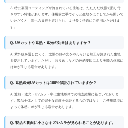
A. 特に裏面コーティングが施されている生地は、たたんだ状態で貼り付
きやすい特性があります。使用前に手でそっと生地をほぐしてから開いて
いただくと、骨への負担を避けられ、より長く快適にご使用いただけま
す。
Q. UVカットや遮熱・遮光の効果はありますか？
A. 紫外線を通しにくく、太陽の熱や光をやわらげる加工が施された生地
を使用しています。ただし、照り返しなどの外的要因により実際の体感に
は差が生じる場合があります。
Q. 遮熱遮光UVカットは100%保証されていますか？
A. 遮熱・遮光・UVカット率は生地単体での検査結果に基づいておりま
す。製品全体としての完全な遮蔽を保証するものではなく、ご使用環境に
よって体感に差が生じる場合があります。
Q. 製品の裏面に小さなキズやムラが見られることがあります。