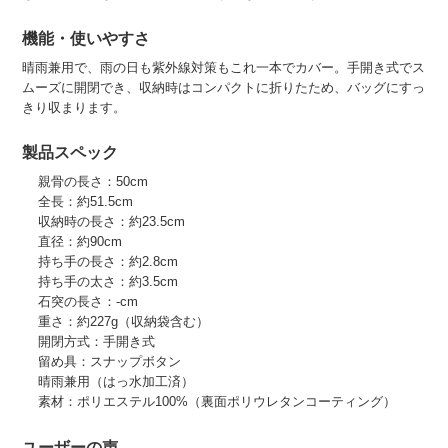
機能・使いやすさ
晴雨兼用で、雨の日も紫外線対策もこれ一本でカバー。手開き式でス
ムーズに開閉でき、収納時はコンパクトに折りたため、バッグにすっ
きり収まります。
製品スペック
親骨の長さ：50cm
全長：約51.5cm
収納時の長さ：約23.5cm
直径：約90cm
持ち手の長さ：約2.8cm
持ち手の太さ：約3.5cm
石突の長さ：-cm
重さ：約227g（収納袋含む）
開閉方式：手開き式
留め具：スナップボタン
晴雨兼用（はっ水加工済）
素材：ポリエステル100%（裏面ポリウレタンコーティング）
ユーザーの声