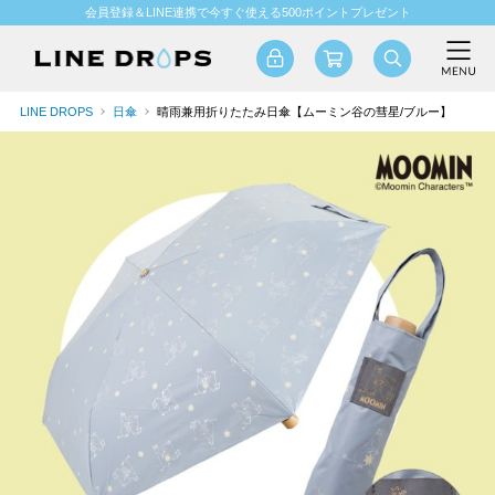
会員登録＆LINE連携で今すぐ使える500ポイントプレゼント
LINE DROPS
日傘
晴雨兼用折りたたみ日傘【ムーミン谷の彗星/ブルー】