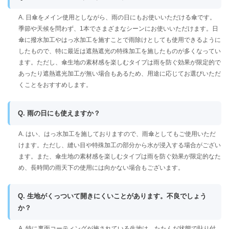
A. 日傘をメイン使用としながら、雨の日にもお使いいただける傘です。
季節や天候を問わず、1本でさまざまなシーンにお使いいただけます。日
傘に撥水加工やはっ水加工を施すことで雨除けとしても使用できるように
したもので、特に最近は遮熱遮光の特殊加工を施したものが多くなってい
ます。ただし、傘生地の素材感を楽しむタイプは雨を防ぐ効果が限定的で
あったり遮熱遮光加工が無い場合もあるため、用途に応じてお選びいただ
くことをおすすめします。
Q. 雨の日にも使えますか？
A. はい、はっ水加工を施しておりますので、雨傘としてもご使用いただ
けます。ただし、縫い目や特殊加工の部分から水が浸入する場合がござい
ます。また、傘生地の素材感を楽しむタイプは雨を防ぐ効果が限定的なた
め、長時間の雨天下の使用には向かない場合もございます。
Q. 生地がくっついて開きにくいことがあります。不良でしょう
か？
A. 特に裏面コーティングが施されている生地は、たたんだ状態で貼り付