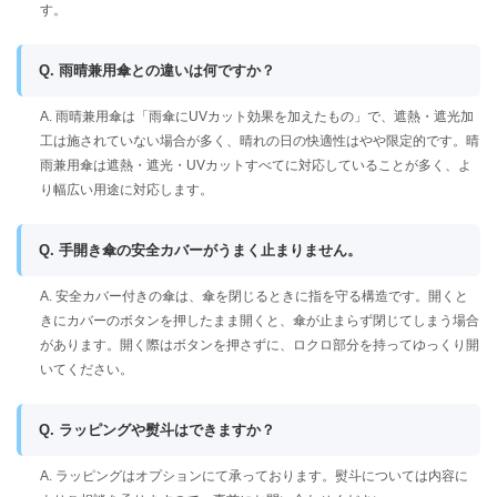
す。
Q. 雨晴兼用傘との違いは何ですか？
A. 雨晴兼用傘は「雨傘にUVカット効果を加えたもの」で、遮熱・遮光加
工は施されていない場合が多く、晴れの日の快適性はやや限定的です。晴
雨兼用傘は遮熱・遮光・UVカットすべてに対応していることが多く、よ
り幅広い用途に対応します。
Q. 手開き傘の安全カバーがうまく止まりません。
A. 安全カバー付きの傘は、傘を閉じるときに指を守る構造です。開くと
きにカバーのボタンを押したまま開くと、傘が止まらず閉じてしまう場合
があります。開く際はボタンを押さずに、ロクロ部分を持ってゆっくり開
いてください。
Q. ラッピングや熨斗はできますか？
A. ラッピングはオプションにて承っております。熨斗については内容に