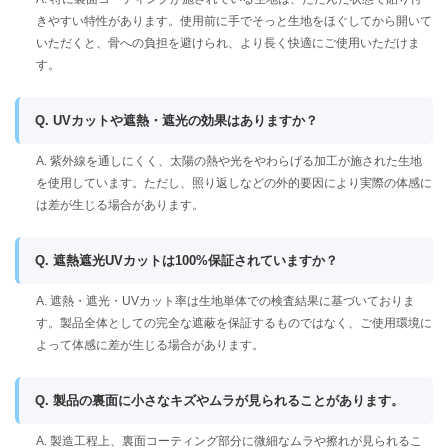
きやすい特性があります。使用前に手でそっと生地をほぐしてから開いて
いただくと、骨への負担を避けられ、より長く快適にご使用いただけま
す。
Q. UVカットや遮熱・遮光の効果はありますか？
A. 紫外線を通しにくく、太陽の熱や光をやわらげる加工が施された生地
を使用しています。ただし、照り返しなどの外的要因により実際の体感に
は差が生じる場合があります。
Q. 遮熱遮光UVカットは100%保証されていますか？
A. 遮熱・遮光・UVカット率は生地単体での検査結果に基づいておりま
す。製品全体としての完全な遮蔽を保証するものではなく、ご使用環境に
よって体感に差が生じる場合があります。
Q. 製品の裏面に小さなキズやムラが見られることがあります。
A. 製造工程上、裏面コーティング部分に微細なムラや擦れが見られるこ