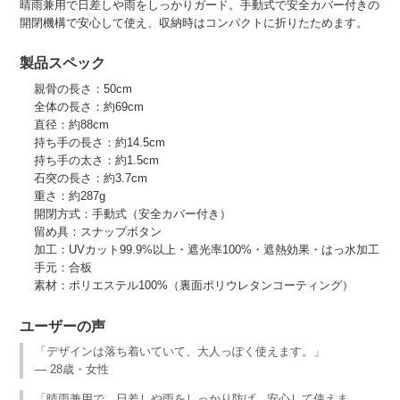
晴雨兼用で日差しや雨をしっかりガード。手動式で安全カバー付きの
開閉機構で安心して使え、収納時はコンパクトに折りたためます。
製品スペック
親骨の長さ：50cm
全体の長さ：約69cm
直径：約88cm
持ち手の長さ：約14.5cm
持ち手の太さ：約1.5cm
石突の長さ：約3.7cm
重さ：約287g
開閉方式：手動式（安全カバー付き）
留め具：スナップボタン
加工：UVカット99.9%以上・遮光率100%・遮熱効果・はっ水加工
手元：合板
素材：ポリエステル100%（裏面ポリウレタンコーティング）
ユーザーの声
「デザインは落ち着いていて、大人っぽく使えます。」
— 28歳・女性
「晴雨兼用で、日差しや雨をしっかり防げ、安心して使えま