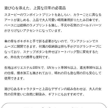
遊び心を添えた、上質な日常の必需品
スヌーピーのワンポイントプリントをあしらい、カラーごとに異なる
アートが楽しめる、上品で大人可愛い晴雨兼用折りたたみ日傘です。
ベースには総柄のラメプリントを施し、手元や石突のゴールドパーツ
がさりげないアクセントになっています。
傘の骨をポキポキと手で折る必要がないので、ワンアクションでス
ムーズに開閉できます。付属の収納袋は持ち手がグログランテープに
なっており、スナップボタンを外せばトートバッグ型に変化するた
め、外出先での携帯も便利です。
生地はポリエステル100％で、UVカット率99％以上、遮光率99％以上
の仕様。撥水加工も施されており、晴れの日も急な雨の日も安心して
使用できます。
遊び心あるキャラクターと上品なデザインの組み合わせは、大人の女
性の日常使いに自然に馴染み、ギフトにもおすすめです。