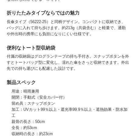
折りたたみタイプならではの魅力
長傘タイプ（56222-25）と同柄デザイン。コンパクトに収納でき、
バッグに入れて持ち歩けます。約213g（共袋含む）と軽量で、通勤
や外出時の携帯にも負担になりにくい仕様です。
便利なトート型収納袋
付属の収納袋はグログランテープの持ち手付き。スナップボタンを外
すとトートバッグ型に変化し、濡れた傘をさっと収納できます。外出
先での持ち運びにも配慮した設計です。
製品スペック
用途：晴雨兼用
開閉：手動式（安全カバー付）
留め具：スナップボタン
加工：UVカット99％以上・遮光率99.9％以上・遮熱効果・防水加
工
親骨の長さ：50cm
全長：約53cm
収納時の長さ：約23cm