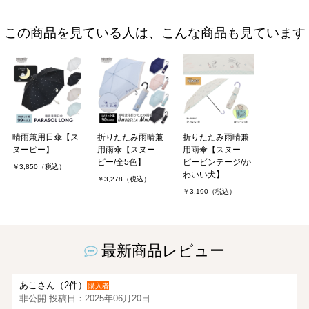
この商品を見ている人は、こんな商品も見ています
晴雨兼用日傘【ス
折りたたみ雨晴兼
折りたたみ雨晴兼
ヌーピー】
用雨傘【スヌー
用雨傘【スヌー
ピー/全5色】
ピービンテージ/か
￥3,850（税込）
わいい犬】
￥3,278（税込）
￥3,190（税込）
最新商品レビュー
あこさん（2件）
購入者
非公開 投稿日：2025年06月20日