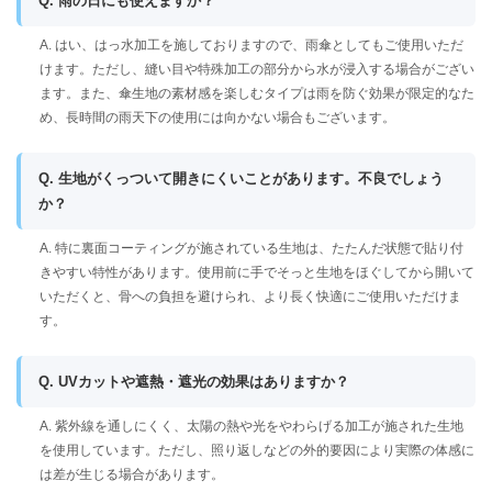
Q. 雨の日にも使えますか？
A. はい、はっ水加工を施しておりますので、雨傘としてもご使用いただ
けます。ただし、縫い目や特殊加工の部分から水が浸入する場合がござい
ます。また、傘生地の素材感を楽しむタイプは雨を防ぐ効果が限定的なた
め、長時間の雨天下の使用には向かない場合もございます。
Q. 生地がくっついて開きにくいことがあります。不良でしょう
か？
A. 特に裏面コーティングが施されている生地は、たたんだ状態で貼り付
きやすい特性があります。使用前に手でそっと生地をほぐしてから開いて
いただくと、骨への負担を避けられ、より長く快適にご使用いただけま
す。
Q. UVカットや遮熱・遮光の効果はありますか？
A. 紫外線を通しにくく、太陽の熱や光をやわらげる加工が施された生地
を使用しています。ただし、照り返しなどの外的要因により実際の体感に
は差が生じる場合があります。