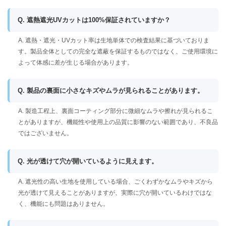
Q. 遮熱遮光UVカットは100%保証されていますか？
A. 遮熱・遮光・UVカット率は生地単体での検査結果に基づいておりま
す。製品全体としての完全な遮蔽を保証するものではなく、ご使用環境に
よって体感に差が生じる場合があります。
Q. 製品の裏面に小さなキズやムラが見られることがあります。
A. 製造工程上、裏面コーティング部分に微細なムラや擦れが見られるこ
とがありますが、機能性や使用上の品質に影響のない範囲であり、不良品
ではございません。
Q. 光が透けて穴が開いているように見えます。
A. 遮光性の高い生地を使用している場合、ごくわずかなムラやキズから
光が透けて見えることがありますが、実際に穴が開いているわけではな
く、機能にも問題はありません。