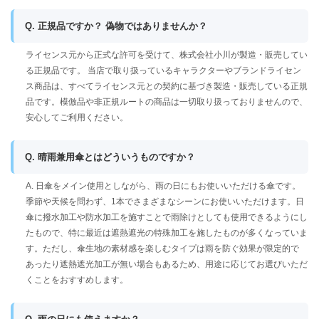
Q. 正規品ですか？ 偽物ではありませんか？
ライセンス元から正式な許可を受けて、株式会社小川が製造・販売してい
る正規品です。 当店で取り扱っているキャラクターやブランドライセン
ス商品は、すべてライセンス元との契約に基づき製造・販売している正規
品です。模倣品や非正規ルートの商品は一切取り扱っておりませんので、
安心してご利用ください。
Q. 晴雨兼用傘とはどういうものですか？
A. 日傘をメイン使用としながら、雨の日にもお使いいただける傘です。
季節や天候を問わず、1本でさまざまなシーンにお使いいただけます。日
傘に撥水加工や防水加工を施すことで雨除けとしても使用できるようにし
たもので、特に最近は遮熱遮光の特殊加工を施したものが多くなっていま
す。ただし、傘生地の素材感を楽しむタイプは雨を防ぐ効果が限定的で
あったり遮熱遮光加工が無い場合もあるため、用途に応じてお選びいただ
くことをおすすめします。