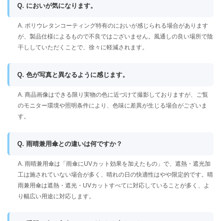
Q. においが気になります。
A. ポリウレタンコーティング特有のにおいが感じられる場合があります
が、製品仕様によるもので不良ではございません。風通しの良い場所で陰
干ししていただくことで、徐々に軽減されます。
Q. 色が写真と異なるように感じます。
A. 商品画像はできる限り実物の色に近づけて撮影しておりますが、ご覧
のモニター環境や照明条件により、色味に差異が生じる場合がございま
す。
Q. 雨晴兼用傘との違いは何ですか？
A. 雨晴兼用傘は「雨傘にUVカット効果を加えたもの」で、遮熱・遮光加
工は施されていない場合が多く、晴れの日の快適性はやや限定的です。晴
雨兼用傘は遮熱・遮光・UVカットすべてに対応していることが多く、よ
り幅広い用途に対応します。