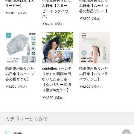
晴雨兼用日傘【ス
晴雨兼用折りたた
晴雨兼用折りたた
ヌーピー】
み日傘【スヌー
み日傘【ムーミン
ピー/ドッグハウ
谷の彗星/ブルー】
￥3,850（税込）
ス】
￥3,850（税込）
￥5,280（税込）
晴雨兼用折りたた
centelleo（センテ
晴雨兼用折りたた
み日傘【ムーミン
リオ）の晴雨兼用
み日傘【バタフラ
谷の夏まつり】
折りたたみ日傘
イブッシュ】
【ダンガリー調切
￥5,500（税込）
￥6,600（税込）
り継ぎ/4カラー】
￥4,290（税込）
カテゴリーから探す
雨傘