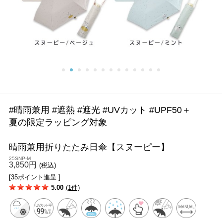
#晴雨兼用 #遮熱 #遮光 #UVカット #UPF50＋
夏の限定ラッピング対象
晴雨兼用折りたたみ日傘【スヌーピー】
25SNP-M
3,850円
(税込)
[35ポイント進呈 ]
5.00
(1件)