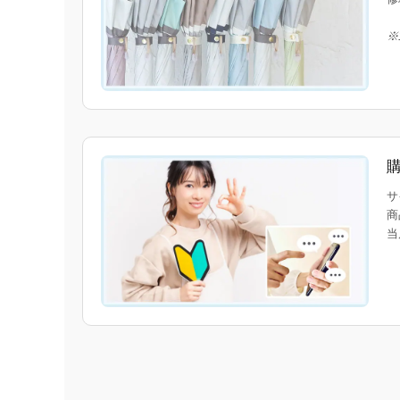
※
サ
商
当