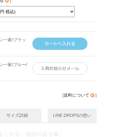
る
]
ン一家/ブラッ
ン一家/ブルー/
[
送料について
]
サイズ詳細
LINE DROPSの想い
をくれる、物語のある傘。