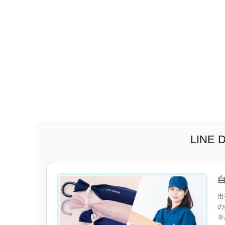
LIN
出
の
※