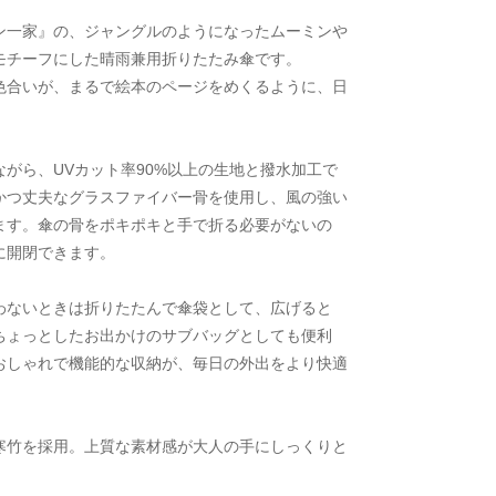
ン一家』の、ジャングルのようになったムーミンや
モチーフにした晴雨兼用折りたたみ傘です。
色合いが、まるで絵本のページをめくるように、日
がら、UVカット率90%以上の生地と撥水加工で
かつ丈夫なグラスファイバー骨を使用し、風の強い
ます。傘の骨をポキポキと手で折る必要がないの
に開閉できます。
わないときは折りたたんで傘袋として、広げると
ちょっとしたお出かけのサブバッグとしても便利
おしゃれで機能的な収納が、毎日の外出をより快適
寒竹を採用。上質な素材感が大人の手にしっくりと