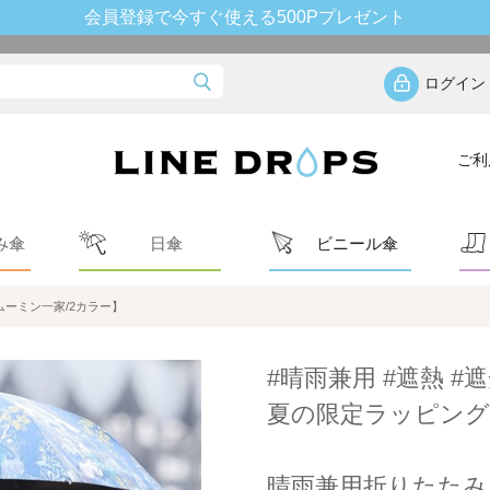
会員登録で今すぐ使える500Pプレゼント
ログイン
ご利
み傘
日傘
ビニール傘
ーミン一家/2カラー】
#晴雨兼用 #遮熱 #遮
夏の限定ラッピング
晴雨兼用折りたたみ