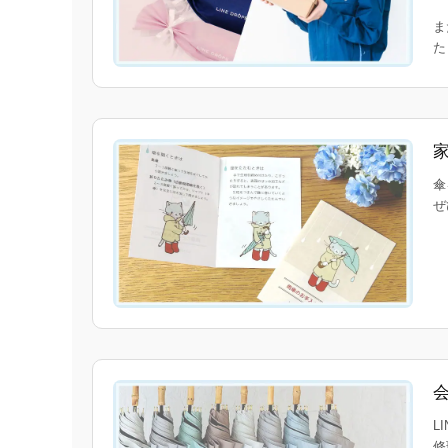
ま
傘
ぜ
L
修