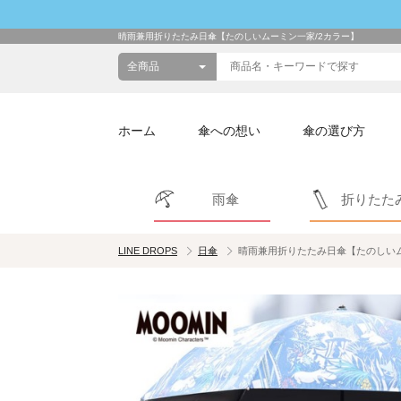
晴雨兼用折りたたみ日傘【たのしいムーミン一家/2カラー】
ホーム
傘への想い
傘の選び方
雨傘
折りたた
LINE DROPS
日傘
晴雨兼用折りたたみ日傘【たのしいム