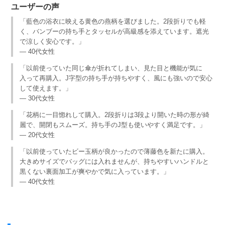
ユーザーの声
「藍色の浴衣に映える黄色の燕柄を選びました。2段折りでも軽
く、バンブーの持ち手とタッセルが高級感を添えています。遮光
で涼しく安心です。」
— 40代女性
「以前使っていた同じ傘が折れてしまい、見た目と機能が気に
入って再購入。J字型の持ち手が持ちやすく、風にも強いので安心
して使えます。」
— 30代女性
「花柄に一目惚れして購入。2段折りは3段より開いた時の形が綺
麗で、開閉もスムーズ。持ち手のJ型も使いやすく満足です。」
— 20代女性
「以前使っていたビー玉柄が良かったので薄藤色を新たに購入。
大きめサイズでバッグには入れませんが、持ちやすいハンドルと
黒くない裏面加工が爽やかで気に入っています。」
— 40代女性