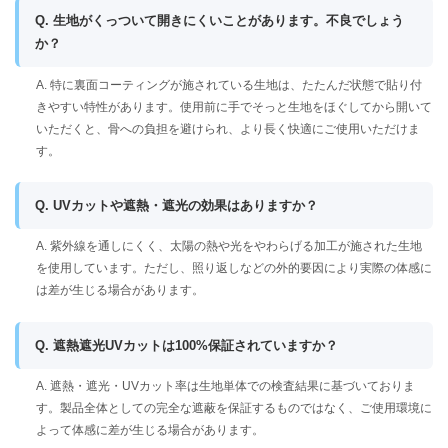
Q. 生地がくっついて開きにくいことがあります。不良でしょう
か？
A. 特に裏面コーティングが施されている生地は、たたんだ状態で貼り付
きやすい特性があります。使用前に手でそっと生地をほぐしてから開いて
いただくと、骨への負担を避けられ、より長く快適にご使用いただけま
す。
Q. UVカットや遮熱・遮光の効果はありますか？
A. 紫外線を通しにくく、太陽の熱や光をやわらげる加工が施された生地
を使用しています。ただし、照り返しなどの外的要因により実際の体感に
は差が生じる場合があります。
Q. 遮熱遮光UVカットは100%保証されていますか？
A. 遮熱・遮光・UVカット率は生地単体での検査結果に基づいておりま
す。製品全体としての完全な遮蔽を保証するものではなく、ご使用環境に
よって体感に差が生じる場合があります。