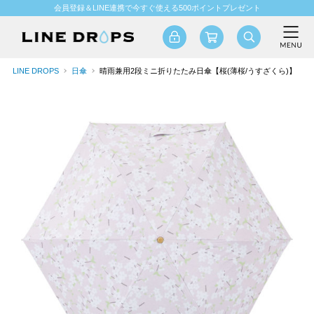
会員登録＆LINE連携で今すぐ使える500ポイントプレゼント
LINE DROPS
日傘
晴雨兼用2段ミニ折りたたみ日傘【桜(薄桜/うすざくら)】