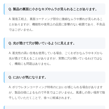
Q. 製品の裏面に小さなキズやムラが見られることがあります。
A. 製造工程上、裏面コーティング部分に微細なムラや擦れが見られるこ
とがありますが、機能性や使用上の品質に影響のない範囲であり、不良品
ではございません。
Q. 光が透けて穴が開いているように見えます。
A. 遮光性の高い生地を使用している場合、ごくわずかなムラやキズから
光が透けて見えることがありますが、実際に穴が開いているわけではな
く、機能にも問題はありません。
Q. においが気になります。
A. ポリウレタンコーティング特有のにおいが感じられる場合があります
が、製品仕様によるもので不良ではございません。風通しの良い場所で陰
干ししていただくことで、徐々に軽減されます。