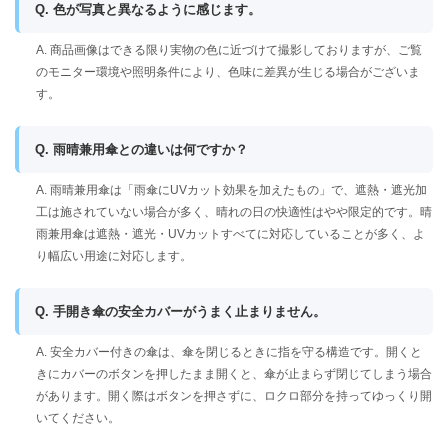
Q. 色が写真と異なるように感じます。
A. 商品画像はできる限り実物の色に近づけて撮影しておりますが、ご覧
のモニター環境や照明条件により、色味に差異が生じる場合がございま
す。
Q. 雨晴兼用傘との違いは何ですか？
A. 雨晴兼用傘は「雨傘にUVカット効果を加えたもの」で、遮熱・遮光加
工は施されていない場合が多く、晴れの日の快適性はやや限定的です。晴
雨兼用傘は遮熱・遮光・UVカットすべてに対応していることが多く、よ
り幅広い用途に対応します。
Q. 手開き傘の安全カバーがうまく止まりません。
A. 安全カバー付きの傘は、傘を閉じるときに指を守る構造です。開くと
きにカバーのボタンを押したまま開くと、傘が止まらず閉じてしまう場合
があります。開く際はボタンを押さずに、ロクロ部分を持ってゆっくり開
いてください。