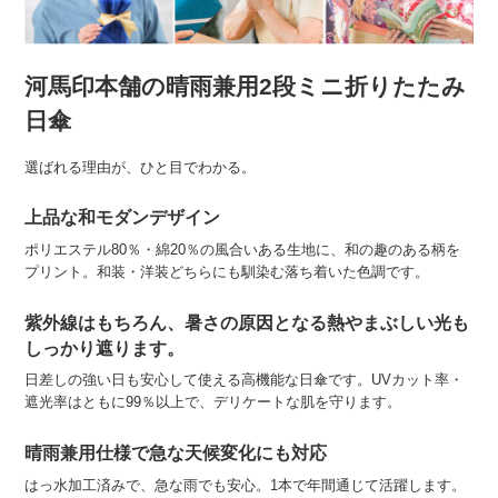
河馬印本舗の晴雨兼用2段ミニ折りたたみ
日傘
選ばれる理由が、ひと目でわかる。
上品な和モダンデザイン
ポリエステル80％・綿20％の風合いある生地に、和の趣のある柄を
プリント。和装・洋装どちらにも馴染む落ち着いた色調です。
紫外線はもちろん、暑さの原因となる熱やまぶしい光も
しっかり遮ります。
日差しの強い日も安心して使える高機能な日傘です。UVカット率・
遮光率はともに99％以上で、デリケートな肌を守ります。
晴雨兼用仕様で急な天候変化にも対応
はっ水加工済みで、急な雨でも安心。1本で年間通じて活躍します。