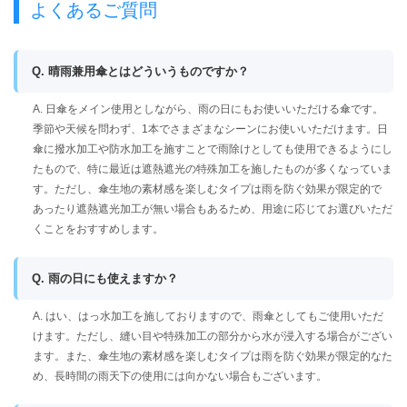
よくあるご質問
Q. 晴雨兼用傘とはどういうものですか？
A. 日傘をメイン使用としながら、雨の日にもお使いいただける傘です。
季節や天候を問わず、1本でさまざまなシーンにお使いいただけます。日
傘に撥水加工や防水加工を施すことで雨除けとしても使用できるようにし
たもので、特に最近は遮熱遮光の特殊加工を施したものが多くなっていま
す。ただし、傘生地の素材感を楽しむタイプは雨を防ぐ効果が限定的で
あったり遮熱遮光加工が無い場合もあるため、用途に応じてお選びいただ
くことをおすすめします。
Q. 雨の日にも使えますか？
A. はい、はっ水加工を施しておりますので、雨傘としてもご使用いただ
けます。ただし、縫い目や特殊加工の部分から水が浸入する場合がござい
ます。また、傘生地の素材感を楽しむタイプは雨を防ぐ効果が限定的なた
め、長時間の雨天下の使用には向かない場合もございます。