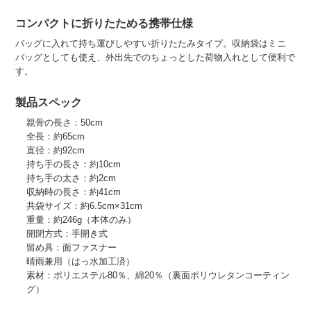
コンパクトに折りたためる携帯仕様
バッグに入れて持ち運びしやすい折りたたみタイプ。収納袋はミニ
バッグとしても使え、外出先でのちょっとした荷物入れとして便利で
す。
製品スペック
親骨の長さ：50cm
全長：約65cm
直径：約92cm
持ち手の長さ：約10cm
持ち手の太さ：約2cm
収納時の長さ：約41cm
共袋サイズ：約6.5cm×31cm
重量：約246g（本体のみ）
開閉方式：手開き式
留め具：面ファスナー
晴雨兼用（はっ水加工済）
素材：ポリエステル80％、綿20％（裏面ポリウレタンコーティン
グ）