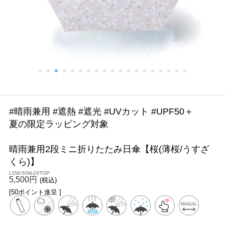
#晴雨兼用 #遮熱 #遮光 #UVカット #UPF50＋
夏の限定ラッピング対象
晴雨兼用2段ミニ折りたたみ日傘【桜(薄桜/うすざ
くら)】
LDW-50M-29TOP
5,500円
(税込)
[50ポイント進呈 ]