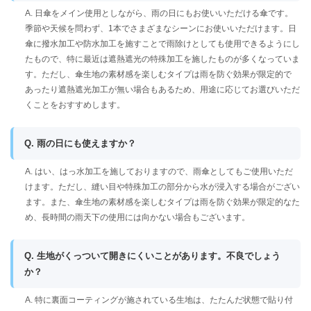
A. 日傘をメイン使用としながら、雨の日にもお使いいただける傘です。
季節や天候を問わず、1本でさまざまなシーンにお使いいただけます。日
傘に撥水加工や防水加工を施すことで雨除けとしても使用できるようにし
たもので、特に最近は遮熱遮光の特殊加工を施したものが多くなっていま
す。ただし、傘生地の素材感を楽しむタイプは雨を防ぐ効果が限定的で
あったり遮熱遮光加工が無い場合もあるため、用途に応じてお選びいただ
くことをおすすめします。
Q. 雨の日にも使えますか？
A. はい、はっ水加工を施しておりますので、雨傘としてもご使用いただ
けます。ただし、縫い目や特殊加工の部分から水が浸入する場合がござい
ます。また、傘生地の素材感を楽しむタイプは雨を防ぐ効果が限定的なた
め、長時間の雨天下の使用には向かない場合もございます。
Q. 生地がくっついて開きにくいことがあります。不良でしょう
か？
A. 特に裏面コーティングが施されている生地は、たたんだ状態で貼り付