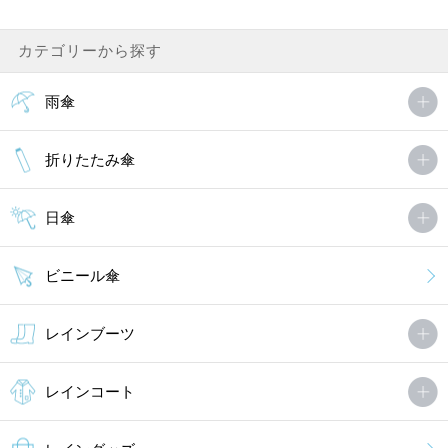
カテゴリーから探す
昨年、2025年大人気でなかなか購入できなかった放射冷却する遮熱
日傘を今年予約で購入できました。雨傘、日傘兼用なので今年は梅
雨、真夏と重宝しそうです。
雨傘
今年の夏は大丈夫ねさん（1件）
購入者
折りたたみ傘
非公開 投稿日：2026年02月18日
日傘
商品の在庫が無いことが多く、やっと購入できました。今回は娘用
に購入しました。以前購入したタイプとは違い、このタイプもとて
も使いやすそうです。娘は商品に大変満足していました。真夏の激
ビニール傘
暑から身を守る重要な．．．
ムーミンさん（3件）
購入者
レインブーツ
非公開 投稿日：2025年04月23日
レインコート
男性用の日傘に買いました。サイズも大きめで使いやすそうです。