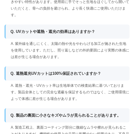
きやすい特性があります。使用前に手でそっと生地をほぐしてから開いて
いただくと、骨への負担を避けられ、より長く快適にご使用いただけま
す。
Q. UVカットや遮熱・遮光の効果はありますか？
A. 紫外線を通しにくく、太陽の熱や光をやわらげる加工が施された生地
を使用しています。ただし、照り返しなどの外的要因により実際の体感に
は差が生じる場合があります。
Q. 遮熱遮光UVカットは100%保証されていますか？
A. 遮熱・遮光・UVカット率は生地単体での検査結果に基づいておりま
す。製品全体としての完全な遮蔽を保証するものではなく、ご使用環境に
よって体感に差が生じる場合があります。
Q. 製品の裏面に小さなキズやムラが見られることがあります。
A. 製造工程上、裏面コーティング部分に微細なムラや擦れが見られるこ
とがありますが、機能性や使用上の品質に影響のない範囲であり、不良品