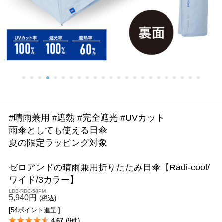
#晴雨兼用 #遮熱 #完全遮光 #UVカット
雨傘としても使える日傘
夏の限定ラッピング対象
ゼロアンドの晴雨兼用折りたたみ日傘【Radi-cool/
ワイド/3カラー】
LDB-RDC-58PM
5,940円
(税込)
[54ポイント進呈 ]
4.67
(9件)