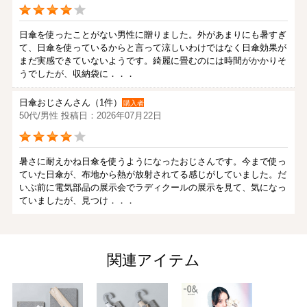
日傘を使ったことがない男性に贈りました。外があまりにも暑すぎ
て、日傘を使っているからと言って涼しいわけではなく日傘効果が
まだ実感できていないようです。綺麗に畳むのには時間がかかりそ
うでしたが、収納袋に．．．
日傘おじさんさん（1件）
購入者
50代/男性 投稿日：2026年07月22日
暑さに耐えかね日傘を使うようになったおじさんです。今まで使っ
ていた日傘が、布地から熱が放射されてる感じがしていました。だ
いぶ前に電気部品の展示会でラディクールの展示を見て、気になっ
ていましたが、見つけ．．．
みかんさん（1件）
購入者
非公開 投稿日：2026年07月15日
関連アイテム
まだ長時間の使用はしていないですが、炎天下で数分使用した感じ
は普通の日傘より暑さが和らいでいる気がしました。