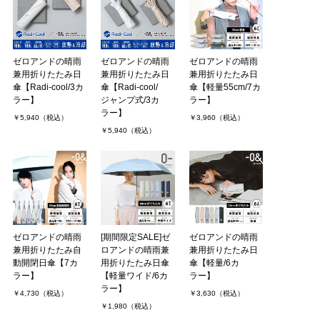
素材が厚めなこともあり、少し重さは感じますが許容範囲です。
ただ、形状記憶ではないので畳む．．．
レイラさん（1件）
購入者
ゼロアンドの晴雨
ゼロアンドの晴雨
ゼロアンドの晴雨
非公開 投稿日：2026年07月04日
兼用折りたたみ日
兼用折りたたみ日
兼用折りたたみ日
傘【Radi-cool/3カ
傘【Radi-cool/
傘【軽量55cm/7カ
ラー】
ジャンプ式/3カ
ラー】
本格的な夏に備え、遮熱も備えた晴雨兼用傘を探してこちらの商品
ラー】
￥5,940（税込）
￥3,960（税込）
にたどり着来ました。色はサックスにし期待通りの爽やか。カバー
￥5,940（税込）
は傘が収納しやすい。広げたら大きめで光のカバー力もありそう。
夏を乗り切れそうで満．．．
すみこめさん（1件）
購入者
長野県/50代/男性 投稿日：2026年02月24日
ゼロアンドの晴雨
[期間限定SALE]ゼ
ゼロアンドの晴雨
比較サイトからこの商品を知りました。季節が来るまで…と保管し
兼用折りたたみ自
ロアンドの晴雨兼
兼用折りたたみ日
ていましたが連日の温かさから実際に使用。気温20℃程度の春陽気
動開閉日傘【7カ
用折りたたみ日傘
傘【軽量/6カ
ですが遮熱完璧！夏本番や雨天時の使用が本当に楽しみです。
ラー】
【軽量ワイド/6カ
ラー】
ラー】
￥4,730（税込）
￥3,630（税込）
onehorse216さん（1件）
購入者
￥1,980（税込）
非公開 投稿日：2026年02月20日