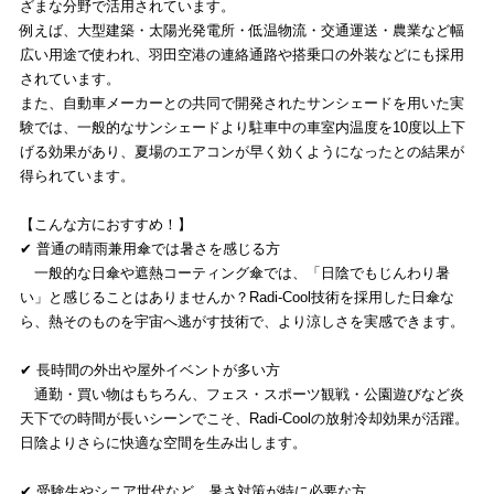
ざまな分野で活用されています。
例えば、大型建築・太陽光発電所・低温物流・交通運送・農業など幅
広い用途で使われ、羽田空港の連絡通路や搭乗口の外装などにも採用
されています。
また、自動車メーカーとの共同で開発されたサンシェードを用いた実
験では、一般的なサンシェードより駐車中の車室内温度を10度以上下
げる効果があり、夏場のエアコンが早く効くようになったとの結果が
得られています。
【こんな方におすすめ！】
✔ 普通の晴雨兼用傘では暑さを感じる方
一般的な日傘や遮熱コーティング傘では、「日陰でもじんわり暑
い」と感じることはありませんか？Radi-Cool技術を採用した日傘な
ら、熱そのものを宇宙へ逃がす技術で、より涼しさを実感できます。
✔ 長時間の外出や屋外イベントが多い方
通勤・買い物はもちろん、フェス・スポーツ観戦・公園遊びなど炎
天下での時間が長いシーンでこそ、Radi-Coolの放射冷却効果が活躍。
日陰よりさらに快適な空間を生み出します。
✔ 受験生やシニア世代など、暑さ対策が特に必要な方