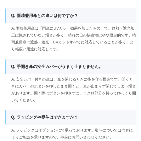
Q. 雨晴兼用傘との違いは何ですか？
A. 雨晴兼用傘は「雨傘にUVカット効果を加えたもの」で、遮熱・遮光加
工は施されていない場合が多く、晴れの日の快適性はやや限定的です。晴
雨兼用傘は遮熱・遮光・UVカットすべてに対応していることが多く、よ
り幅広い用途に対応します。
Q. 手開き傘の安全カバーがうまく止まりません。
A. 安全カバー付きの傘は、傘を閉じるときに指を守る構造です。開くと
きにカバーのボタンを押したまま開くと、傘が止まらず閉じてしまう場合
があります。開く際はボタンを押さずに、ロクロ部分を持ってゆっくり開
いてください。
Q. ラッピングや熨斗はできますか？
A. ラッピングはオプションにて承っております。熨斗については内容に
よりご相談を承りますので、事前にお問い合わせください。