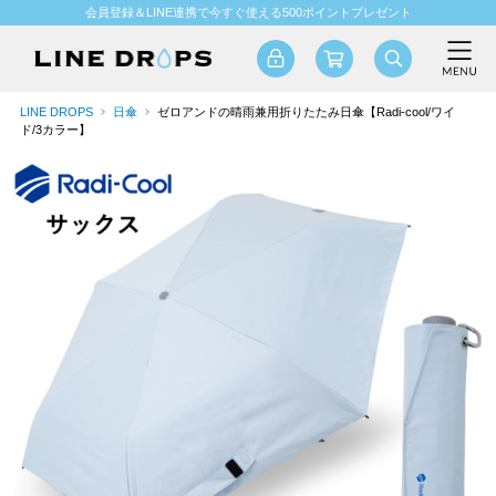
会員登録＆LINE連携で今すぐ使える500ポイントプレゼント
LINE DROPS
日傘
ゼロアンドの晴雨兼用折りたたみ日傘【Radi-cool/ワイ
ド/3カラー】