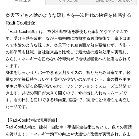
商品説明
サイズ詳細
LINE DROPSの想い
炎天下でも木陰のような涼しさを―次世代の快適を体感する
Radi-Cool日傘
「Radi-Cool日傘」は、放射冷却技術を駆使した革新的なアイテムで
す。受ける熱を反射しながら効率的に放熱する独自技術で、傘下はま
るで木陰のような涼しさ。炎天下でも傘表面が熱を蓄積せず、内側へ
の熱伝導も軽減。当社従来品と比較して最大値の遮熱効果を実現し、
さらにエネルギーを使わない冷却効果で地球温暖化への配慮もされて
います。
身体をしっかりカバーできる大判サイズの、折りたたみ日傘です。軽
量なので毎日持ち歩いても負担が少ないのがポイント。傘の骨をポキ
ポキと手で折る必要がないので、ワンアクションでスムーズに開閉で
きます。共袋の間口が大きく開くので、傘の出し入れもスムーズで
す。雨の日にも使用できる晴雨兼用設計で、実用性と快適性を両立し
た一品です。
【Radi-Cool技術の活用実績】
Radi-Cool技術は、建材・自動車・宇宙関連技術において、数々の実績
を誇ります。エネルギー効率の向上や快適性の改善が実現され、さま