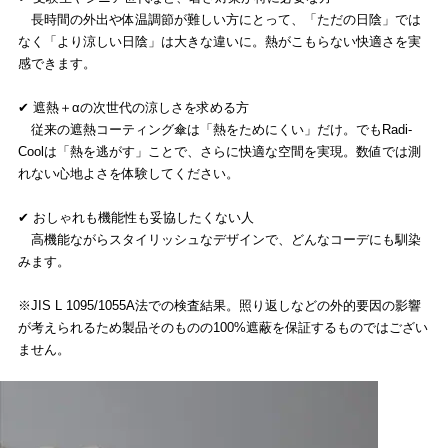
長時間の外出や体温調節が難しい方にとって、「ただの日陰」では
なく「より涼しい日陰」は大きな違いに。熱がこもらない快適さを実
感できます。
✔ 遮熱＋αの次世代の涼しさを求める方
従来の遮熱コーティング傘は「熱をためにくい」だけ。でもRadi-
Coolは「熱を逃がす」ことで、さらに快適な空間を実現。数値では測
れない心地よさを体験してください。
✔ おしゃれも機能性も妥協したくない人
高機能ながらスタイリッシュなデザインで、どんなコーデにも馴染
みます。
※JIS L 1095/1055A法での検査結果。照り返しなどの外的要因の影響
が考えられるため製品そのものの100%遮蔽を保証するものではござい
ません。