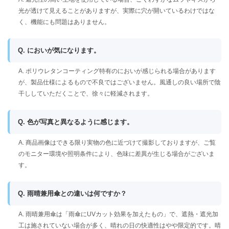
光が透けて見えることがありますが、実際に穴が開いているわけではな
く、機能にも問題はありません。
Q. においが気になります。
A. ポリウレタンコーティング特有のにおいが感じられる場合があります
が、製品仕様によるもので不良ではございません。風通しの良い場所で陰
干ししていただくことで、徐々に軽減されます。
Q. 色が写真と異なるように感じます。
A. 商品画像はできる限り実物の色に近づけて撮影しておりますが、ご覧
のモニター環境や照明条件により、色味に差異が生じる場合がございま
す。
Q. 雨晴兼用傘との違いは何ですか？
A. 雨晴兼用傘は「雨傘にUVカット効果を加えたもの」で、遮熱・遮光加
工は施されていない場合が多く、晴れの日の快適性はやや限定的です。晴