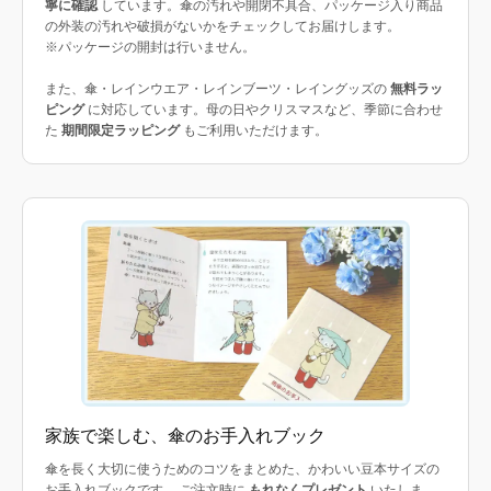
寧に確認
しています。傘の汚れや開閉不具合、パッケージ入り商品
の外装の汚れや破損がないかをチェックしてお届けします。
※パッケージの開封は行いません。
また、傘・レインウエア・レインブーツ・レイングッズの
無料ラッ
ピング
に対応しています。母の日やクリスマスなど、季節に合わせ
た
期間限定ラッピング
もご利用いただけます。
家族で楽しむ、傘のお手入れブック
傘を長く大切に使うためのコツをまとめた、かわいい豆本サイズの
お手入れブックです。 ご注文時に
もれなくプレゼント
いたしま