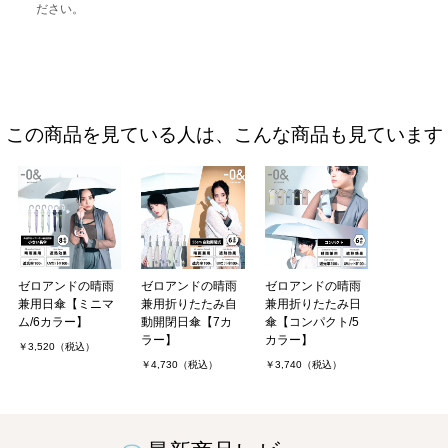
ださい。
この商品を見ている人は、こんな商品も見ています
ゼロアンドの晴雨
ゼロアンドの晴雨
ゼロアンドの晴雨
兼用日傘【ミニマ
兼用折りたたみ自
兼用折りたたみ日
ム/6カラー】
動開閉日傘【7カ
傘【コンパクト/5
ラー】
カラー】
￥3,520（税込）
￥4,730（税込）
￥3,740（税込）