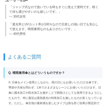
ユーザーの声
「ジャンプ式なので急いでいる時もすぐに使えて便利です。軽く
て持ち運びやすいのも嬉しいです。」
— 30代女性
「遮光率とUVカット率が100％なので日差しの強い日でも安心し
て使えます。晴雨兼用なのもありがたいです。」
— 40代男性
よくあるご質問
Q. 晴雨兼用傘とはどういうものですか？
A. 日傘をメイン使用としながら、雨の日にもお使いいただける傘です。
季節や天候を問わず、1本でさまざまなシーンにお使いいただけます。日
傘に撥水加工や防水加工を施すことで雨除けとしても使用できるようにし
たもので、特に最近は遮熱遮光の特殊加工を施したものが多くなっていま
す。ただし、傘生地の素材感を楽しむタイプは雨を防ぐ効果が限定的で