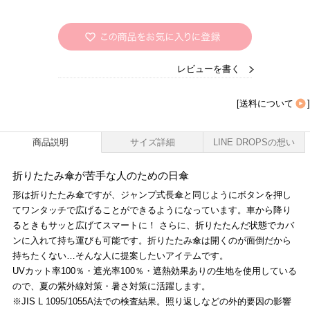
レビューを書く
[
送料について
]
商品説明
サイズ詳細
LINE DROPSの想い
折りたたみ傘が苦手な人のための日傘
形は折りたたみ傘ですが、ジャンプ式長傘と同じようにボタンを押し
てワンタッチで広げることができるようになっています。車から降り
るときもサッと広げてスマートに！ さらに、折りたたんだ状態でカバ
ンに入れて持ち運びも可能です。折りたたみ傘は開くのが面倒だから
持ちたくない…そんな人に提案したいアイテムです。
UVカット率100％・遮光率100％・遮熱効果ありの生地を使用している
ので、夏の紫外線対策・暑さ対策に活躍します。
※JIS L 1095/1055A法での検査結果。照り返しなどの外的要因の影響