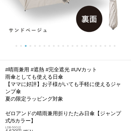
#晴雨兼用 #遮熱 #完全遮光 #UVカット
雨傘としても使える日傘
【ママに好評】お子様がいても手軽に使えるジャ
ンプ傘
夏の限定ラッピング対象
ゼロアンドの晴雨兼用折りたたみ日傘【ジャンプ
式/5カラー】
LDB-50OJ2