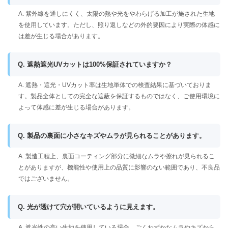
A. 紫外線を通しにくく、太陽の熱や光をやわらげる加工が施された生地
を使用しています。ただし、照り返しなどの外的要因により実際の体感に
は差が生じる場合があります。
Q. 遮熱遮光UVカットは100%保証されていますか？
A. 遮熱・遮光・UVカット率は生地単体での検査結果に基づいておりま
す。製品全体としての完全な遮蔽を保証するものではなく、ご使用環境に
よって体感に差が生じる場合があります。
Q. 製品の裏面に小さなキズやムラが見られることがあります。
A. 製造工程上、裏面コーティング部分に微細なムラや擦れが見られるこ
とがありますが、機能性や使用上の品質に影響のない範囲であり、不良品
ではございません。
Q. 光が透けて穴が開いているように見えます。
A. 遮光性の高い生地を使用している場合、ごくわずかなムラやキズから