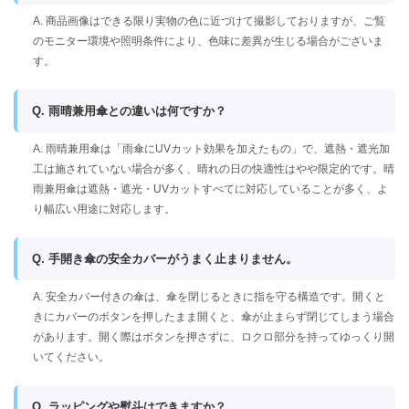
A. 商品画像はできる限り実物の色に近づけて撮影しておりますが、ご覧
のモニター環境や照明条件により、色味に差異が生じる場合がございま
す。
Q. 雨晴兼用傘との違いは何ですか？
A. 雨晴兼用傘は「雨傘にUVカット効果を加えたもの」で、遮熱・遮光加
工は施されていない場合が多く、晴れの日の快適性はやや限定的です。晴
雨兼用傘は遮熱・遮光・UVカットすべてに対応していることが多く、よ
り幅広い用途に対応します。
Q. 手開き傘の安全カバーがうまく止まりません。
A. 安全カバー付きの傘は、傘を閉じるときに指を守る構造です。開くと
きにカバーのボタンを押したまま開くと、傘が止まらず閉じてしまう場合
があります。開く際はボタンを押さずに、ロクロ部分を持ってゆっくり開
いてください。
Q. ラッピングや熨斗はできますか？