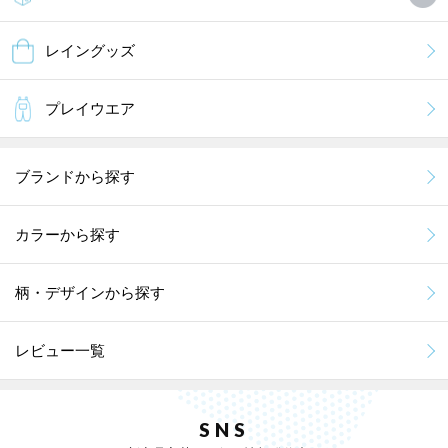
ｎｏｚｏｍｉさん
レイングッズ
神奈川県/20代/男性 投稿日：2023年05月20日
プレイウエア
シンプルだけど少しおしゃれな感じで想像通りでした。重くないの
でいつもカバンに入れて持ち運べると思います。日傘は初めてでし
たが効果抜群でした。
ブランドから探す
MORE
カラーから探す
柄・デザインから探す
レビュー一覧
SNS