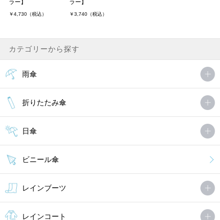
ラー】
ラー】
￥4,730（税込）
￥3,740（税込）
割としっかりしてました！ケースもとてもいれやすく、少し重たい
かなぁって思いましたがさしてみるとそこまできになりませんでし
た。大きさはちょうどよく、子供が日陰には入れてよかったです。
カテゴリーから探す
これからの時期とても．．．
雨傘
さばさん（1件）
購入者
東京都/20代 投稿日：2024年05月27日
折りたたみ傘
すごく軽くてびっくりしました！
また折り畳み傘なのに広げると大きく、カバンが全く濡れません。
日傘
今年の梅雨はストレスゼロで乗り切れそうです！
ビニール傘
ヨンツさん（1件）
購入者
非公開 投稿日：2024年05月11日
レインブーツ
イメージ通りの商品でした！一回使いましたが問題なく可愛いもの
レインコート
でした。