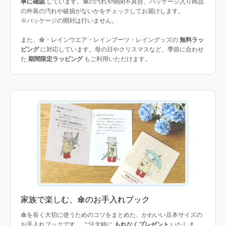
寧に確認
しています。傘の汚れや開閉不具合、パッケージ入り商品
の外装の汚れや破損がないかをチェックしてお届けします。
※パッケージの開封は行いません。
また、傘・レインウエア・レインブーツ・レイングッズの
無料ラッ
ピング
に対応しています。母の日やクリスマスなど、季節に合わせ
た
期間限定ラッピング
もご利用いただけます。
家族で楽しむ、傘のお手入れブック
傘を長く大切に使うためのコツをまとめた、かわいい豆本サイズの
お手入れブックです。 ご注文時に
もれなくプレゼント
いたしま