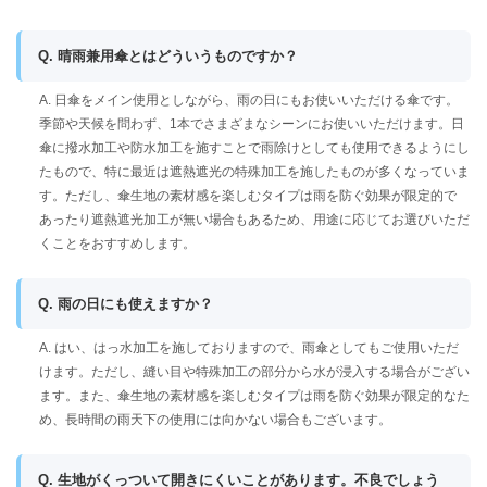
Q. 晴雨兼用傘とはどういうものですか？
A. 日傘をメイン使用としながら、雨の日にもお使いいただける傘です。
季節や天候を問わず、1本でさまざまなシーンにお使いいただけます。日
傘に撥水加工や防水加工を施すことで雨除けとしても使用できるようにし
たもので、特に最近は遮熱遮光の特殊加工を施したものが多くなっていま
す。ただし、傘生地の素材感を楽しむタイプは雨を防ぐ効果が限定的で
あったり遮熱遮光加工が無い場合もあるため、用途に応じてお選びいただ
くことをおすすめします。
Q. 雨の日にも使えますか？
A. はい、はっ水加工を施しておりますので、雨傘としてもご使用いただ
けます。ただし、縫い目や特殊加工の部分から水が浸入する場合がござい
ます。また、傘生地の素材感を楽しむタイプは雨を防ぐ効果が限定的なた
め、長時間の雨天下の使用には向かない場合もございます。
Q. 生地がくっついて開きにくいことがあります。不良でしょう