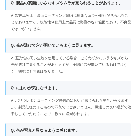
Q. 製品の裏面に小さなキズやムラが見られることがあります。
A. 製造工程上、裏面コーティング部分に微細なムラや擦れが見られるこ
とがありますが、機能性や使用上の品質に影響のない範囲であり、不良品
ではございません。
Q. 光が透けて穴が開いているように見えます。
A. 遮光性の高い生地を使用している場合、ごくわずかなムラやキズから
光が透けて見えることがありますが、実際に穴が開いているわけではな
く、機能にも問題はありません。
Q. においが気になります。
A. ポリウレタンコーティング特有のにおいが感じられる場合があります
が、製品仕様によるもので不良ではございません。風通しの良い場所で陰
干ししていただくことで、徐々に軽減されます。
Q. 色が写真と異なるように感じます。