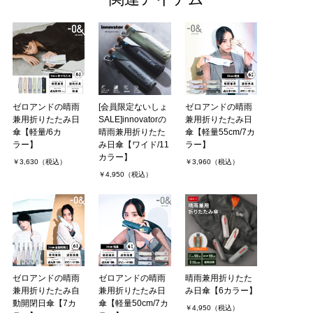
通学時に暑いので、日傘が必要で折りたたみで、軽量なのを選びま
した。サイズが大きいし、好きな色なので気に入ってます。
ランドセルに入れるには、カバーをつけると厚み．．．
miさん（1件）
購入者
非公開 投稿日：2025年07月15日
ゼロアンドの晴雨
[会員限定ないしょ
ゼロアンドの晴雨
兼用折りたたみ日
SALE]innovatorの
兼用折りたたみ日
風が吹いていない日でも傘が固定されずにひっくり返ります。使い
傘【軽量/6カ
晴雨兼用折りたた
傘【軽量55cm/7カ
物になりません。
ラー】
み日傘【ワイド/11
ラー】
生地も安っぽく、大きい傘が欲しくて購入しましたが残念でした。
カラー】
￥3,630（税込）
￥3,960（税込）
￥4,950（税込）
はなこさん（1件）
購入者
非公開 投稿日：2025年05月01日
ケースがとてもしっかりしていて、出し入れが楽でした。
傘も開いたり閉じたりもスムーズに動くししっかり晴雨どちらも
守ってくれそうで満足です。
ゼロアンドの晴雨
ゼロアンドの晴雨
晴雨兼用折りたた
兼用折りたたみ自
兼用折りたたみ日
み日傘【6カラー】
じょあさん（2件）
購入者
動開閉日傘【7カ
傘【軽量50cm/7カ
非公開 投稿日：2024年06月20日
￥4,950（税込）