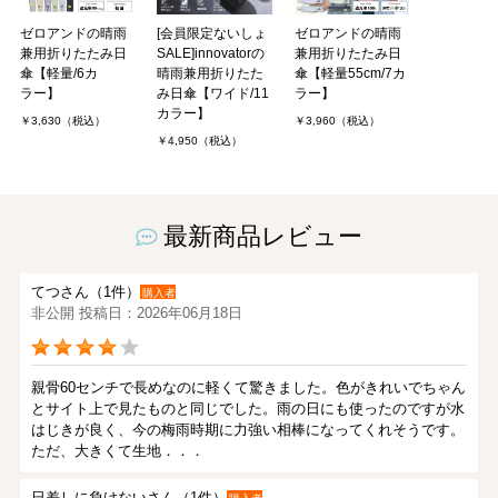
ゼロアンドの晴雨
[会員限定ないしょ
ゼロアンドの晴雨
兼用折りたたみ日
SALE]innovatorの
兼用折りたたみ日
傘【軽量/6カ
晴雨兼用折りたた
傘【軽量55cm/7カ
ラー】
み日傘【ワイド/11
ラー】
カラー】
￥3,630（税込）
￥3,960（税込）
￥4,950（税込）
最新商品レビュー
てつさん（1件）
購入者
非公開 投稿日：2026年06月18日
親骨60センチで長めなのに軽くて驚きました。色がきれいでちゃん
とサイト上で見たものと同じでした。雨の日にも使ったのですが水
はじきが良く、今の梅雨時期に力強い相棒になってくれそうです。
ただ、大きくて生地．．．
日差しに負けないさん（1件）