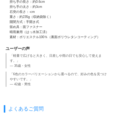
持ち手の長さ：約0.6cm
持ち手の太さ：約3cm
石突の長さ：-cm
重さ：約235g（収納袋除く）
開閉方式：手開き式
留め具：面ファスナー
晴雨兼用（はっ水加工済）
素材：ポリエステル100％（裏面ポリウレタンコーティング）
ユーザーの声
「軽量で広げると大きく、日差しや雨の日でも安心して使えま
す。」
— 35歳・女性
「6色のカラーバリエーションから選べるので、好みの色を見つけ
やすいです。」
— 42歳・男性
よくあるご質問