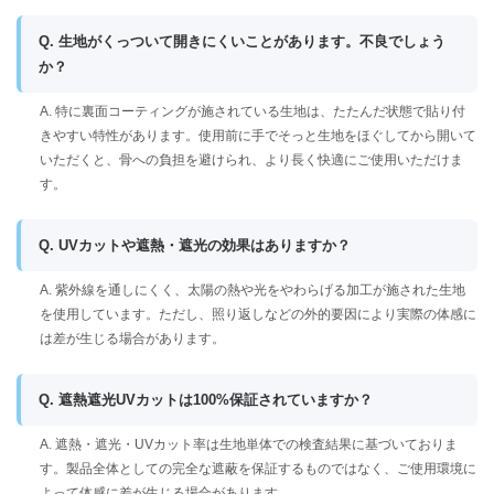
Q. 生地がくっついて開きにくいことがあります。不良でしょう
か？
A. 特に裏面コーティングが施されている生地は、たたんだ状態で貼り付
きやすい特性があります。使用前に手でそっと生地をほぐしてから開いて
いただくと、骨への負担を避けられ、より長く快適にご使用いただけま
す。
Q. UVカットや遮熱・遮光の効果はありますか？
A. 紫外線を通しにくく、太陽の熱や光をやわらげる加工が施された生地
を使用しています。ただし、照り返しなどの外的要因により実際の体感に
は差が生じる場合があります。
Q. 遮熱遮光UVカットは100%保証されていますか？
A. 遮熱・遮光・UVカット率は生地単体での検査結果に基づいておりま
す。製品全体としての完全な遮蔽を保証するものではなく、ご使用環境に
よって体感に差が生じる場合があります。