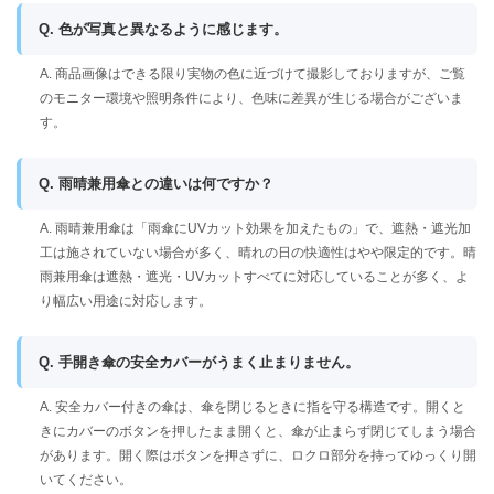
Q. 色が写真と異なるように感じます。
A. 商品画像はできる限り実物の色に近づけて撮影しておりますが、ご覧
のモニター環境や照明条件により、色味に差異が生じる場合がございま
す。
Q. 雨晴兼用傘との違いは何ですか？
A. 雨晴兼用傘は「雨傘にUVカット効果を加えたもの」で、遮熱・遮光加
工は施されていない場合が多く、晴れの日の快適性はやや限定的です。晴
雨兼用傘は遮熱・遮光・UVカットすべてに対応していることが多く、よ
り幅広い用途に対応します。
Q. 手開き傘の安全カバーがうまく止まりません。
A. 安全カバー付きの傘は、傘を閉じるときに指を守る構造です。開くと
きにカバーのボタンを押したまま開くと、傘が止まらず閉じてしまう場合
があります。開く際はボタンを押さずに、ロクロ部分を持ってゆっくり開
いてください。