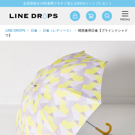
会員登録＆LINE連携で今すぐ使える500ポイントプレゼント
LINE DROPS
日傘
日傘（レディース）
晴雨兼用日傘【ブラインドシャド
ウ】