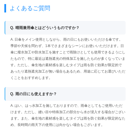
よくあるご質問
Q. 晴雨兼用傘とはどういうものですか？
A. 日傘をメイン使用としながら、雨の日にもお使いいただける傘です。
季節や天候を問わず、1本でさまざまなシーンにお使いいただけます。日
傘に撥水加工や防水加工を施すことで雨除けとしても使用できるようにし
たもので、特に最近は遮熱遮光の特殊加工を施したものが多くなっていま
す。ただし、傘生地の素材感を楽しむタイプは雨を防ぐ効果が限定的で
あったり遮熱遮光加工が無い場合もあるため、用途に応じてお選びいただ
くことをおすすめします。
Q. 雨の日にも使えますか？
A. はい、はっ水加工を施しておりますので、雨傘としてもご使用いただ
けます。ただし、縫い目や特殊加工の部分から水が浸入する場合がござい
ます。また、傘生地の素材感を楽しむタイプは雨を防ぐ効果が限定的なた
め、長時間の雨天下の使用には向かない場合もございます。