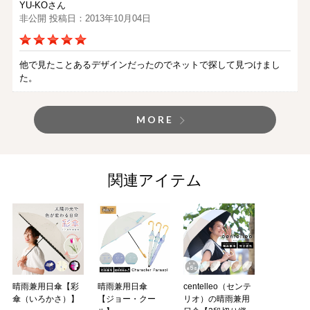
YU-KOさん
非公開 投稿日：2013年10月04日
他で見たことあるデザインだったのでネットで探して見つけまし
た。
MORE
関連アイテム
晴雨兼用日傘【彩
晴雨兼用日傘
centelleo（センテ
傘（いろかさ）】
【ジョー・クー
リオ）の晴雨兼用