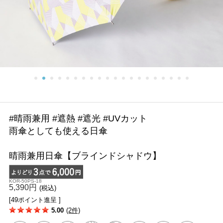
#晴雨兼用 #遮熱 #遮光 #UVカット
雨傘としても使える日傘
晴雨兼用日傘【ブラインドシャドウ】
KOR-50PS-18
5,390円
(税込)
[49ポイント進呈 ]
5.00
(2件)