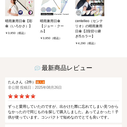
晴雨兼用日傘【彩
晴雨兼用日傘
centelleo（センテ
傘（いろかさ）】
【ジョー・クー
リオ）の晴雨兼用
ル】
日傘【2段切り継
￥3,850（税込）
ぎ/5カラー】
￥3,850（税込）
￥4,290（税込）
最新商品レビュー
たんさん（2件）
購入者
非公開 投稿日：2025年08月26日
ずっと愛用していたのですが、出かけた際に忘れてしまい見つから
なかったので同じものを探して購入しました。あってよかった！子
供が使っています。コンパクトで短めなのでとても良いです。