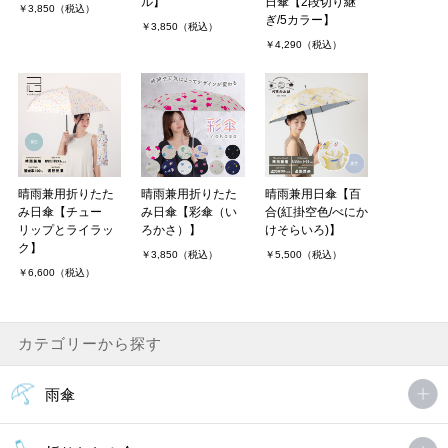
ル】
日傘【2段切り継
￥3,850（税込）
ぎ/5カラー】
￥3,850（税込）
￥4,290（税込）
晴雨兼用折りたた
晴雨兼用折りたた
晴雨兼用日傘【百
み日傘【チュー
み日傘【彩傘（い
合(紅掛空色/べにか
リップとライラッ
ろかさ）】
けそらいろ)】
ク】
￥3,850（税込）
￥5,500（税込）
￥6,600（税込）
カテゴリーから探す
雨傘