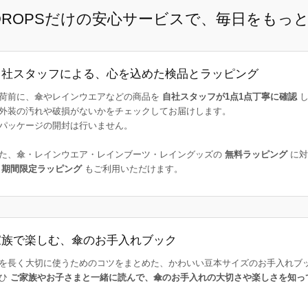
E DROPSだけの安心サービスで、毎日をもっ
自社スタッフによる、心を込めた検品とラッピング
荷前に、傘やレインウエアなどの商品を
自社スタッフが1点1点丁寧に確認
し
外装の汚れや破損がないかをチェックしてお届けします。
パッケージの開封は行いません。
た、傘・レインウエア・レインブーツ・レイングッズの
無料ラッピング
に対
た
期間限定ラッピング
もご利用いただけます。
家族で楽しむ、傘のお手入れブック
を長く大切に使うためのコツをまとめた、かわいい豆本サイズのお手入れブ
ひ
ご家族やお子さまと一緒に読んで、傘のお手入れの大切さや楽しさを知っ