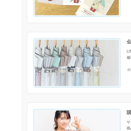
L
修
※
サ
商