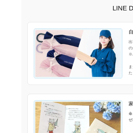
LIN
出
の
※
ま
傘
ぜ