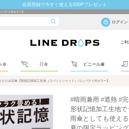
会員登録で今すぐ使える500Pプレゼント
パクト/6カラー】
ログイン
ご利
み傘
日傘
ビニール傘
りたたみ日傘【形状記憶加工生地（スパットシャット）/コンパクト/6カラー】
#晴雨兼用 #遮熱 #
形状記憶加工生地で
雨傘としても使える
夏の限定ラッピング