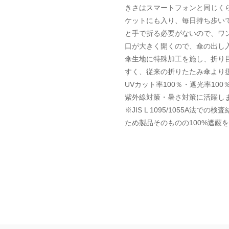
きさはスマートフォンと同じく
ケットにも入り、毎日持ち歩い
と手で折る必要がないので、ワ
口が大きく開くので、傘の出し
傘生地に特殊加工を施し、折り
すく、従来の折りたたみ傘より
UVカット率100％・遮光率1
紫外線対策・暑さ対策に活躍し
※JIS L 1095/1055A
ため製品そのものの100%遮蔽