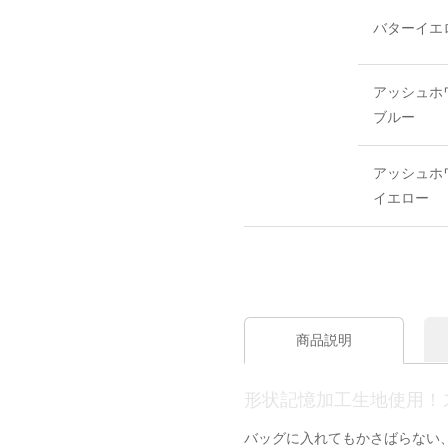
バターイエ
アッシュホ
ブルー
アッシュホ
イエロー
商品説明
形状記憶加工生地使用！
バッグに入れてもかさばらない