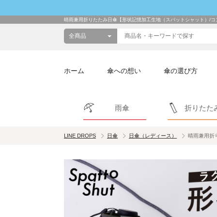
晴雨兼用折りたたみ日傘【形状記憶加工生地（スパットシャット）/コン
ホーム
傘への想い
傘の選び方
雨傘
折りたた
LINE DROPS
日傘
日傘（レディース）
晴雨兼用折