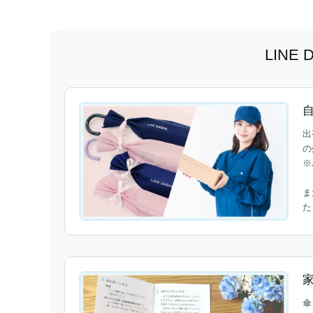
LIN
出
の
※
ま
傘