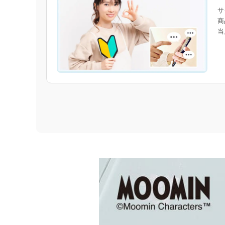
サ
商
当