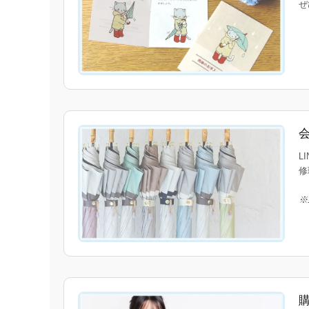
ぜ
L
修
※