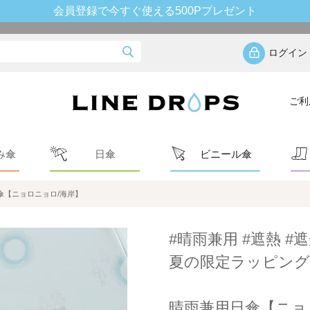
会員登録で今すぐ使える500Pプレゼント
ログイン
ご利
み傘
日傘
ビニール傘
傘【ニョロニョロ/海岸】
#晴雨兼用 #遮熱 #遮
夏の限定ラッピング
晴雨兼用日傘【ニョ