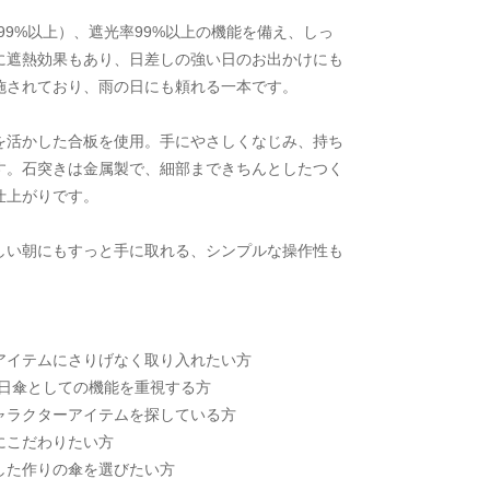
99%以上）、遮光率99%以上の機能を備え、しっ
に遮熱効果もあり、日差しの強い日のお出かけにも
施されており、雨の日にも頼れる一本です。
を活かした合板を使用。手にやさしくなじみ、持ち
す。石突きは金属製で、細部まできちんとしたつく
仕上がりです。
しい朝にもすっと手に取れる、シンプルな操作性も
アイテムにさりげなく取り入れたい方
、日傘としての機能を重視する方
ャラクターアイテムを探している方
にこだわりたい方
した作りの傘を選びたい方