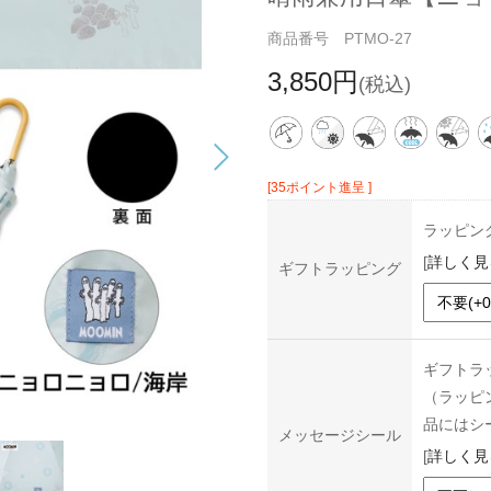
商品番号 PTMO-27
3,850円
(税込)
[35ポイント進呈 ]
ラッピン
[
詳しく見
ギフトラッピング
ギフトラ
（ラッピ
品にはシ
メッセージシール
[
詳しく見