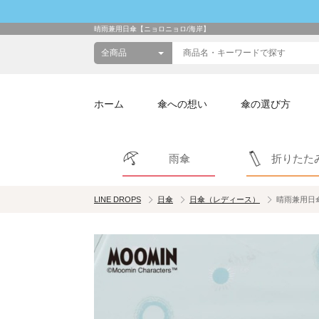
晴雨兼用日傘【ニョロニョロ/海岸】
ホーム
傘への想い
傘の選び方
雨傘
折りたた
LINE DROPS
日傘
日傘（レディース）
晴雨兼用日