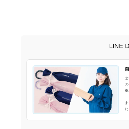
LIN
出
の
※
ま