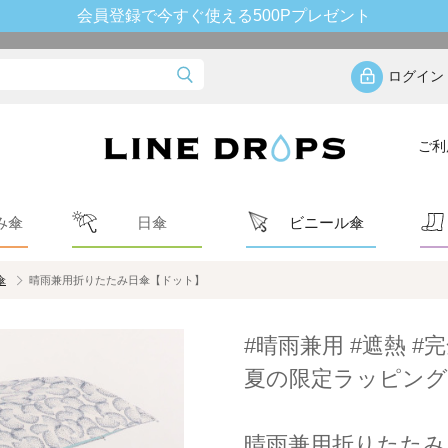
会員登録で今すぐ使える500Pプレゼント
ログイン
ご利
み傘
日傘
ビニール傘
傘
晴雨兼用折りたたみ日傘【ドット】
#晴雨兼用 #遮熱 #完
夏の限定ラッピング
晴雨兼用折りたたみ