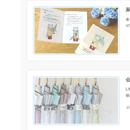
傘
ぜ
L
修
※