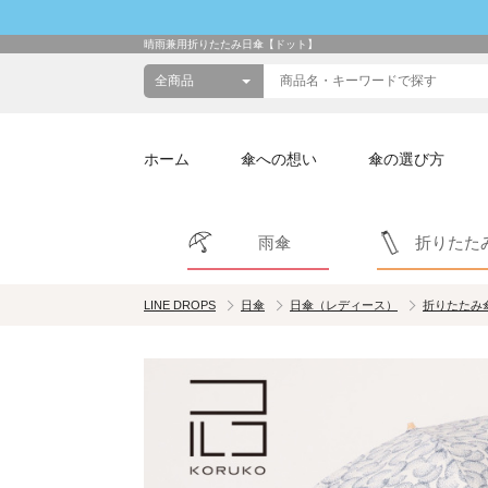
晴雨兼用折りたたみ日傘【ドット】
ホーム
傘への想い
傘の選び方
雨傘
折りたた
LINE DROPS
日傘
日傘（レディース）
折りたたみ