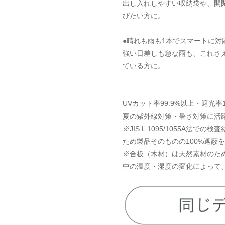
出し入れしやすい収納袋や、開
びたい方に。
●晴れも雨も1本でスマートに対
強い日差しも急な雨も、これさえ
ている方に。
UVカット率99.9%以上・遮光
夏の紫外線対策・暑さ対策に活
※JIS L 1095/1055A
ため製品そのものの100%遮蔽
※合板（木材）は天然素材のた
中の温度・湿度の変化によって