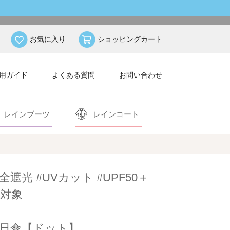
お気に入り
ショッピングカート
用ガイド
よくある質問
お問い合わせ
レインブーツ
レインコート
全遮光 #UVカット #UPF50＋
対象
日傘【ドット】