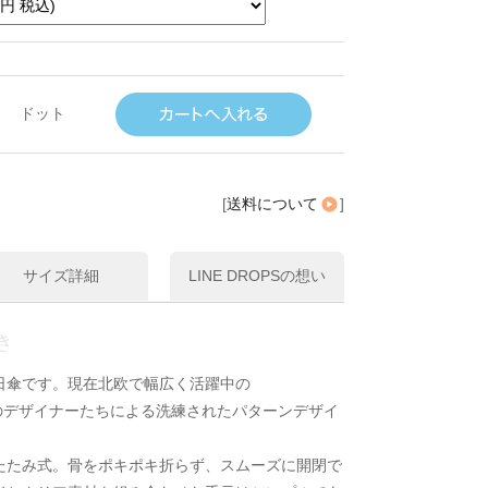
ドット
[
送料について
]
サイズ詳細
LINE DROPSの想い
き
日傘です。現在北欧で幅広く活躍中の
ollectionのデザイナーたちによる洗練されたパターンデザイ
たたみ式。骨をポキポキ折らず、スムーズに開閉で