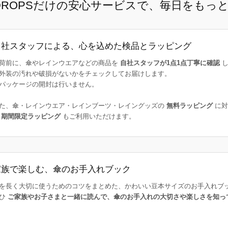
E DROPSだけの安心サービスで、毎日をもっ
自社スタッフによる、心を込めた検品とラッピング
荷前に、傘やレインウエアなどの商品を
自社スタッフが1点1点丁寧に確認
し
外装の汚れや破損がないかをチェックしてお届けします。
パッケージの開封は行いません。
た、傘・レインウエア・レインブーツ・レイングッズの
無料ラッピング
に対
た
期間限定ラッピング
もご利用いただけます。
家族で楽しむ、傘のお手入れブック
を長く大切に使うためのコツをまとめた、かわいい豆本サイズのお手入れブ
ひ
ご家族やお子さまと一緒に読んで、傘のお手入れの大切さや楽しさを知っ