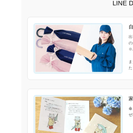
LIN
出
の
※
ま
傘
ぜ