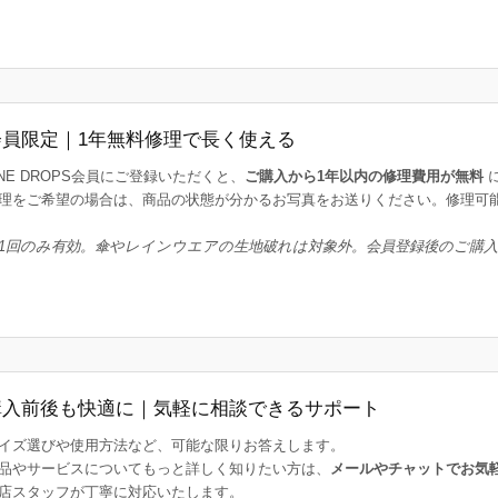
会員限定｜1年無料修理で長く使える
INE DROPS会員にご登録いただくと、
ご購入から1年以内の修理費用が無料
理をご希望の場合は、商品の状態が分かるお写真をお送りください。修理可
1回のみ有効。傘やレインウエアの生地破れは対象外。会員登録後のご購
購入前後も快適に｜気軽に相談できるサポート
イズ選びや使用方法など、可能な限りお答えします。
品やサービスについてもっと詳しく知りたい方は、
メールやチャットでお気
店スタッフが丁寧に対応いたします。