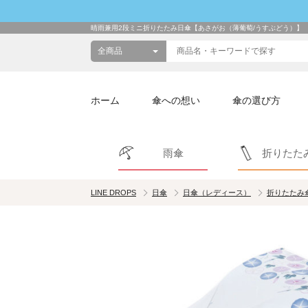
晴雨兼用2段ミニ折りたたみ日傘【あさがお（薄葡萄/うすぶどう）】
ホーム
傘への想い
傘の選び方
雨傘
折りたた
LINE DROPS
日傘
日傘（レディース）
折りたたみ