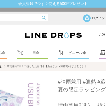
会員登録で今すぐ使える500Pプレゼント
ログイン
ご利
み傘
日傘
ビニール傘
傘
晴雨兼用2段ミニ折りたたみ日傘【あさがお（薄葡萄/うすぶどう）】
#晴雨兼用 #遮熱 #遮
夏の限定ラッピング
晴雨兼用2段ミニ折