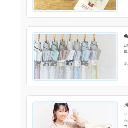
L
修
※
サ
商
当