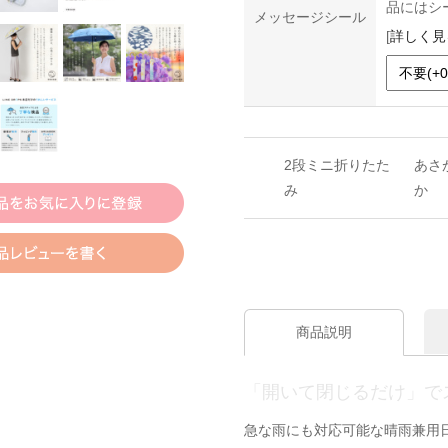
品にはシ
メッセージシール
[
詳しく見
2段ミニ折りたた
あさ
み
か
商品説明
「開いて閉じるだけ」で
急な雨にも対応可能な晴雨兼用日